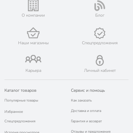
его онлайн на официальном сайте сети магазинов Порядок.
💳 Оплата: онлайн на сайте интернет-гипермаркета или
О компании
Блог
наличными при получении.
🛍 Скидки, акции, распродажи каждый день!
📜 Только оригинальная продукция. Интернет-гипермаркет
Порядок - официальный представитель ведущих мировых
Наши магазины
Спецпредложения
марок.
Карьера
Личный кабинет
Каталог товаров
Сервис и помощь
Популярные товары
Как заказать
Доставка и оплата
Избранное
Спецпредложения
Гарантия и возврат
Отзывы и предложения
История просмотров