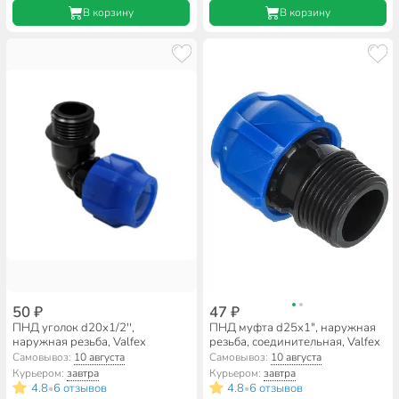
В корзину
В корзину
50 ₽
47 ₽
ПНД уголок d20х1/2'',
ПНД муфта d25х1", наружная
наружная резьба, Valfex
резьба, соединительная, Valfex
Самовывоз:
10 августа
Самовывоз:
10 августа
Курьером:
завтра
Курьером:
завтра
4.8
6 отзывов
4.8
6 отзывов
•
•