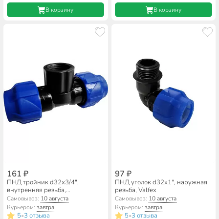
В корзину
В корзину
161 ₽
97 ₽
ПНД тройник d32х3/4",
ПНД уголок d32х1", наружная
внутренняя резьба,
резьба, Valfex
переходной, Valfex
Самовывоз:
10 августа
Самовывоз:
10 августа
Курьером:
завтра
Курьером:
завтра
5
3 отзыва
5
3 отзыва
•
•