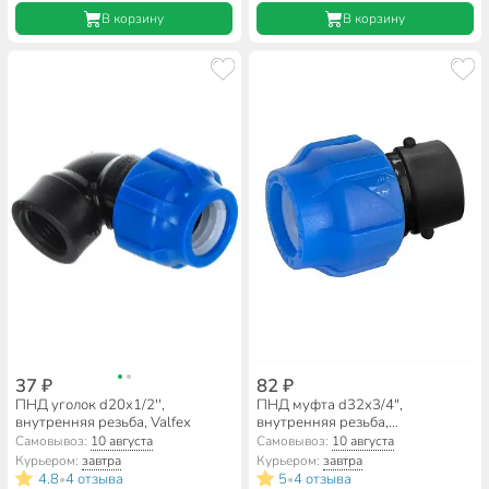
В корзину
В корзину
37 ₽
82 ₽
ПНД уголок d20х1/2'',
ПНД муфта d32х3/4",
внутренняя резьба, Valfex
внутренняя резьба,
соединительная, Valfex
Самовывоз:
10 августа
Самовывоз:
10 августа
Курьером:
завтра
Курьером:
завтра
4.8
4 отзыва
5
4 отзыва
•
•