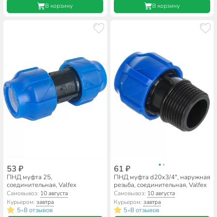
В корзину
В корзину
53 ₽
61 ₽
ПНД муфта 25,
ПНД муфта d20х3/4", наружная
соединительная, Valfex
резьба, соединительная, Valfex
Самовывоз:
10 августа
Самовывоз:
10 августа
Курьером:
завтра
Курьером:
завтра
5
8 отзывов
5
8 отзывов
•
•