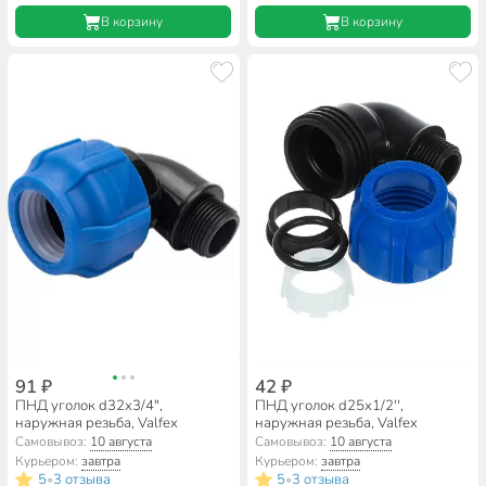
В корзину
В корзину
91 ₽
42 ₽
ПНД уголок d32х3/4",
ПНД уголок d25х1/2'',
наружная резьба, Valfex
наружная резьба, Valfex
Самовывоз:
10 августа
Самовывоз:
10 августа
Курьером:
завтра
Курьером:
завтра
5
3 отзыва
5
3 отзыва
•
•