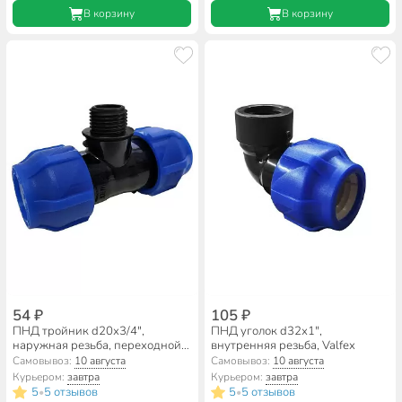
В корзину
В корзину
54 ₽
105 ₽
ПНД тройник d20х3/4",
ПНД уголок d32х1",
наружная резьба, переходной,
внутренняя резьба, Valfex
Valfex
Самовывоз:
10 августа
Самовывоз:
10 августа
Курьером:
завтра
Курьером:
завтра
5
5 отзывов
5
5 отзывов
•
•