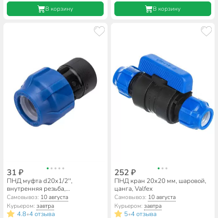
В корзину
В корзину
31 ₽
252 ₽
ПНД муфта d20х1/2'',
ПНД кран 20х20 мм, шаровой,
внутренняя резьба,
цанга, Valfex
соединительная, Valfex
Самовывоз:
10 августа
Самовывоз:
10 августа
Курьером:
завтра
Курьером:
завтра
4.8
4 отзыва
5
4 отзыва
•
•