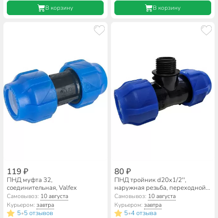
В корзину
В корзину
119 ₽
80 ₽
ПНД муфта 32,
ПНД тройник d20х1/2'',
соединительная, Valfex
наружная резьба, переходной,
Valfex
Самовывоз:
10 августа
Самовывоз:
10 августа
Курьером:
завтра
Курьером:
завтра
5
5 отзывов
5
4 отзыва
•
•