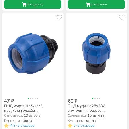
В корзину
В корзину
47 ₽
60 ₽
ПНД муфта d25х1/2'',
ПНД муфта d25х3/4",
наружная резьба,
внутренняя резьба,
соединительная, Valfex
соединительная, Valfex
Самовывоз:
10 августа
Самовывоз:
10 августа
Курьером:
завтра
Курьером:
завтра
4.8
6 отзывов
5
6 отзывов
•
•