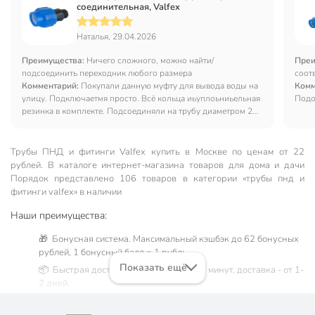
соединительная, Valfex
Наталья, 29.04.2026
Преимущества:
Ничего сложного, можно найти/
Преи
подсоединить переходник любого размера
соот
Комментарий:
Покупали данную муфту для вывода воды на
Комм
улицу. Подключаетмя просто. Всё кольца иьуплоьниьельная
Подо
резинка в комплекте. Подсоединяли на трубу диаметром 2
см. С обратной стороны обычный шаровый кран.
Трубы ПНД и фитинги Valfex купить в Москве по ценам от 22
рублей. В каталоге интернет-магазина товаров для дома и дачи
Порядок представлено 106 товаров в категории «трубы пнд и
фитинги valfex» в наличии
Наши преимущества:
🎁 Бонусная система. Максимальный кэшбэк до 62 бонусных
рублей, 1 бонусный балл = 1 рубль.
Показать ещё
📦 Быстрая доставка. Самовывоз от 60 минут, доставка - от 1-
2 дней.
🛒 Бесплатный самовывоз из магазинов города Москва.
Жители Московской области могут сделать заказ и оплатить