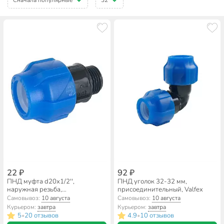
22 ₽
92 ₽
ПНД муфта d20х1/2'',
ПНД уголок 32-32 мм,
наружная резьба,
присоединительный, Valfex
соединительная, Valfex
Самовывоз:
10 августа
Самовывоз:
10 августа
Курьером:
завтра
Курьером:
завтра
5
20 отзывов
4.9
10 отзывов
•
•