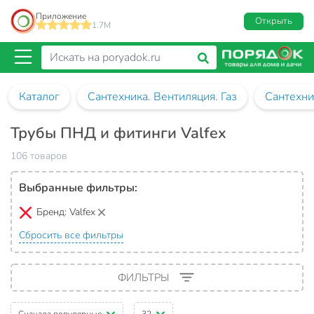
Приложение
Открыть
1.7M
Каталог
Сантехника. Вентиляция. Газ
Сантехни
Трубы ПНД и фитинги Valfex
106 товаров
Выбранные фильтры:
Бренд:
Valfex
Сбросить все фильтры
ФИЛЬТРЫ
Сначала популярные
32