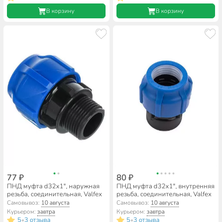
В корзину
В корзину
77 ₽
80 ₽
ПНД муфта d32х1", наружная
ПНД муфта d32х1", внутренняя
резьба, соединительная, Valfex
резьба, соединительная, Valfex
Самовывоз:
10 августа
Самовывоз:
10 августа
Курьером:
завтра
Курьером:
завтра
5
3 отзыва
5
3 отзыва
•
•