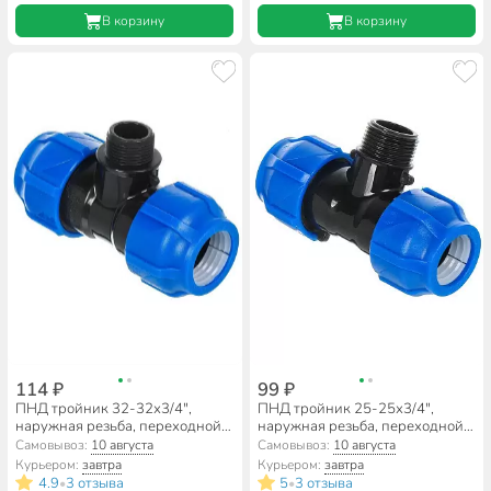
В корзину
В корзину
114 ₽
99 ₽
ПНД тройник 32-32х3/4",
ПНД тройник 25-25х3/4",
наружная резьба, переходной,
наружная резьба, переходной,
Valfex
Valfex
Самовывоз:
10 августа
Самовывоз:
10 августа
Курьером:
завтра
Курьером:
завтра
4.9
3 отзыва
5
3 отзыва
•
•