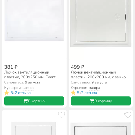
381 ₽
499 ₽
Лючок вентиляционный
Лючок вентиляционный
пластик, 200х250 мм, Event,
пластик, 200х200 мм, с замком,
2025ЛП
Event, 2020ЛПЗ
Самовывоз:
9 августа
Самовывоз:
9 августа
Курьером:
завтра
Курьером:
завтра
5
2 отзыва
5
2 отзыва
•
•
В корзину
В корзину