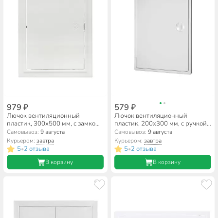
979 ₽
579 ₽
Лючок вентиляционный
Лючок вентиляционный
пластик, 300х500 мм, с замком,
пластик, 200х300 мм, с ручкой-
Event, 3050ЛПЗ
задвижкой, белый, ERA,
Самовывоз:
9 августа
Самовывоз:
9 августа
ЛТ2030П
Курьером:
завтра
Курьером:
завтра
5
2 отзыва
5
2 отзыва
•
•
В корзину
В корзину