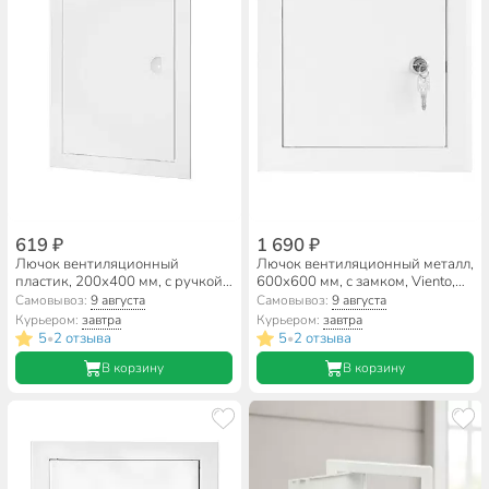
619 ₽
1 690 ₽
Лючок вентиляционный
Лючок вентиляционный металл,
пластик, 200х400 мм, с ручкой,
600х600 мм, с замком, Viento,
ERA, Л2040Р
ДР6060МЗ
Самовывоз:
9 августа
Самовывоз:
9 августа
Курьером:
завтра
Курьером:
завтра
5
2 отзыва
5
2 отзыва
•
•
В корзину
В корзину