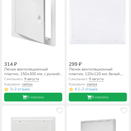
314 ₽
299 ₽
Лючок вентиляционный
Лючок вентиляционный
пластик, 150х300 мм, с ручкой,
пластик, 120х120 мм, белый,
Viento, ДР1530
Event, AD1212
Самовывоз:
9 августа
Самовывоз:
9 августа
Курьером:
завтра
Курьером:
завтра
5
3 отзыва
4.1
2 отзыва
•
•
В корзину
В корзину