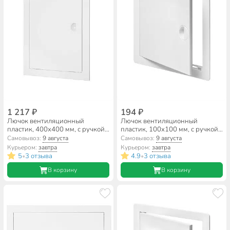
1 217 ₽
194 ₽
Лючок вентиляционный
Лючок вентиляционный
пластик, 400х400 мм, с ручкой,
пластик, 100х100 мм, с ручкой,
ERA, Л4040Р
Viento, ДР1010
Самовывоз:
9 августа
Самовывоз:
9 августа
Курьером:
завтра
Курьером:
завтра
5
3 отзыва
4.9
3 отзыва
•
•
В корзину
В корзину