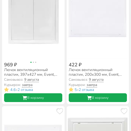
969 ₽
422 ₽
Лючок вентиляционный
Лючок вентиляционный
пластик, 397х427 мм, Event,
пластик, 200х300 мм, Event,
4040ЛП
2030ЛП
Самовывоз:
9 августа
Самовывоз:
9 августа
Курьером:
завтра
Курьером:
завтра
4.6
2 отзыва
5
2 отзыва
•
•
В корзину
В корзину