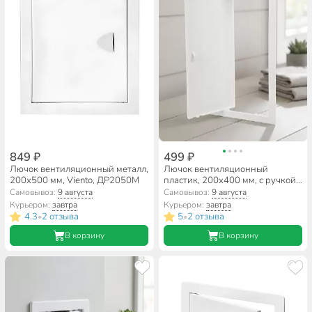
849 ₽
499 ₽
Лючок вентиляционный металл,
Лючок вентиляционный
200х500 мм, Viento, ДР2050М
пластик, 200х400 мм, с ручкой,
Event, 2040 ЛПР
Самовывоз:
9 августа
Самовывоз:
9 августа
Курьером:
завтра
Курьером:
завтра
4.3
2 отзыва
5
2 отзыва
•
•
В корзину
В корзину