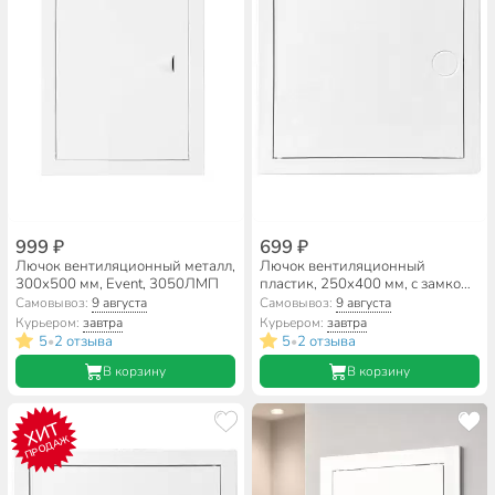
999 ₽
699 ₽
Лючок вентиляционный металл,
Лючок вентиляционный
300х500 мм, Event, 3050ЛМП
пластик, 250х400 мм, с замком,
Viento, ДР2540ПЗ
Самовывоз:
9 августа
Самовывоз:
9 августа
Курьером:
завтра
Курьером:
завтра
5
2 отзыва
5
2 отзыва
•
•
В корзину
В корзину
ХИТ
ПРОДАЖ