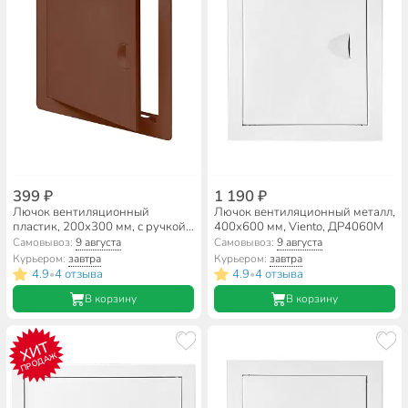
399 ₽
1 190 ₽
Лючок вентиляционный
Лючок вентиляционный металл,
пластик, 200х300 мм, с ручкой,
400х600 мм, Viento, ДР4060М
коричневый, Viento, ДР2030кор
Самовывоз:
9 августа
Самовывоз:
9 августа
Курьером:
завтра
Курьером:
завтра
4.9
4 отзыва
4.9
4 отзыва
•
•
В корзину
В корзину
ХИТ
ПРОДАЖ