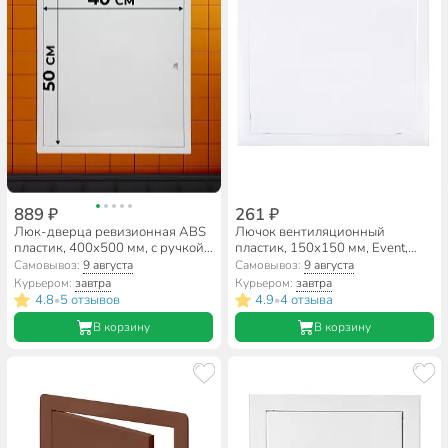
889 ₽
261 ₽
Люк-дверца ревизионная ABS
Лючок вентиляционный
пластик, 400х500 мм, с ручкой,
пластик, 150х150 мм, Event,
Viento, ДР4050
1515ЛП
Самовывоз:
9 августа
Самовывоз:
9 августа
Курьером:
завтра
Курьером:
завтра
4.8
5 отзывов
4.9
4 отзыва
•
•
В корзину
В корзину