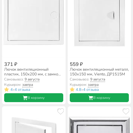
371 ₽
559 ₽
Лючок вентиляционный
Лючок вентиляционный металл,
пластик, 150х200 мм, с замком,
150х150 мм, Viento, ДР1515М
Viento, ДР1520ПЗ
Самовывоз:
9 августа
Самовывоз:
9 августа
Курьером:
завтра
Курьером:
завтра
4
4 отзыва
4.8
4 отзыва
•
•
В корзину
В корзину