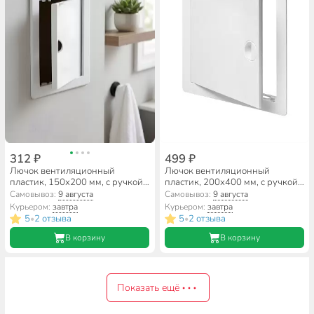
312 ₽
499 ₽
Лючок вентиляционный
Лючок вентиляционный
пластик, 150х200 мм, с ручкой,
пластик, 200х400 мм, с ручкой,
Event, 1520 ЛПР
Viento, ДР2040
Самовывоз:
9 августа
Самовывоз:
9 августа
Курьером:
завтра
Курьером:
завтра
5
2 отзыва
5
2 отзыва
•
•
В корзину
В корзину
Показать ещё