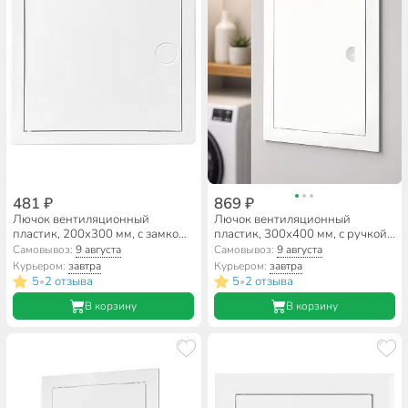
481 ₽
869 ₽
Лючок вентиляционный
Лючок вентиляционный
пластик, 200х300 мм, с замком,
пластик, 300х400 мм, с ручкой,
Viento, ДР2030ПЗ
ERA, Л3040Р
Самовывоз:
9 августа
Самовывоз:
9 августа
Курьером:
завтра
Курьером:
завтра
5
2 отзыва
5
2 отзыва
•
•
В корзину
В корзину