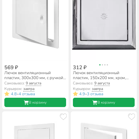
569 ₽
312 ₽
Лючок вентиляционный
Лючок вентиляционный
пластик, 300х300 мм, с ручкой,
пластик, 150х200 мм, хром,
Viento, ДР3030
Event, AD1520
Самовывоз:
9 августа
Самовывоз:
9 августа
Курьером:
завтра
Курьером:
завтра
4.8
4 отзыва
4.9
3 отзыва
•
•
В корзину
В корзину