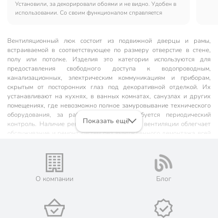
Установили, за декорировали обоями и не видно. Удобен в
использовании. Со своим функционалом справляется
Вентиляционный люк состоит из подвижной дверцы и рамы,
встраиваемой в соответствующее по размеру отверстие в стене,
полу или потолке. Изделия это категории используются для
предоставления свободного доступа к водопроводным,
канализационных, электрическим коммуникациям и приборам,
скрытым от посторонних глаз под декоративной отделкой. Их
устанавливают на кухнях, в ванных комнатах, санузлах и других
помещениях, где невозможно полное замуровывание технического
оборудования, за работой которого требуется периодический
Показать ещё
контроль. Наличие ревизионных люков для вентиляции облегчает
обслуживание и ремонт систем без вынужденного демонтажа всей
конструкции.
Наш ассортимент
О компании
Блог
Интернет-магазин «Порядок» предлагает большой выбор
вентиляционных лючков, предназначенных для маскировки
ревизионных отверстий круглой, прямоугольной или квадратной
форм. В нашем каталоге есть как популярные изделия, так и