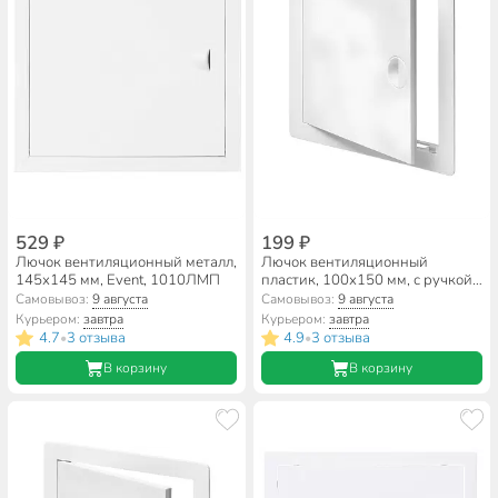
529 ₽
199 ₽
Лючок вентиляционный металл,
Лючок вентиляционный
145х145 мм, Event, 1010ЛМП
пластик, 100х150 мм, с ручкой,
Viento, ДР1015
Самовывоз:
9 августа
Самовывоз:
9 августа
Курьером:
завтра
Курьером:
завтра
4.7
3 отзыва
4.9
3 отзыва
•
•
В корзину
В корзину