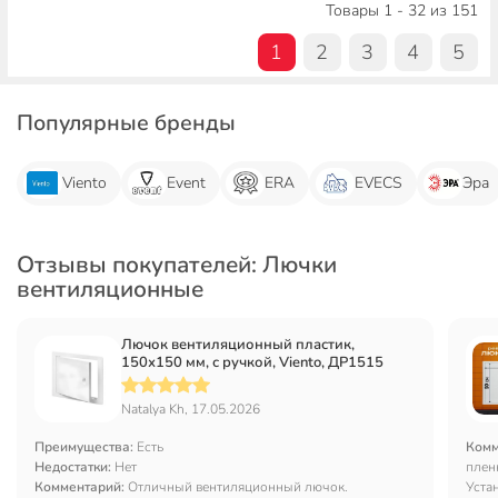
Товары 1 - 32 из 151
1
2
3
4
5
Популярные бренды
Viento
Event
ERA
EVECS
Эра
Отзывы покупателей: Лючки
вентиляционные
Лючок вентиляционный пластик,
150х150 мм, с ручкой, Viento, ДР1515
Natalya Kh, 17.05.2026
Преимущества:
Есть
Комм
Недостатки:
Нет
плен
Комментарий:
Отличный вентиляционный лючок.
Уста