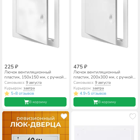
225 ₽
475 ₽
Лючок вентиляционный
Лючок вентиляционный
пластик, 150х150 мм, с ручкой,
пластик, 200х300 мм, с ручкой,
Viento, ДР1515
Viento, ДР2030
Самовывоз:
9 августа
Самовывоз:
9 августа
Курьером:
завтра
Курьером:
завтра
5
8 отзывов
4.9
5 отзывов
•
•
В корзину
В корзину