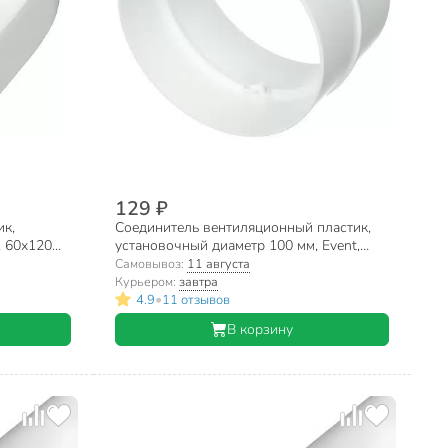
129 ₽
ик,
Соединитель вентиляционный пластик,
, 60х120
установочный диаметр 100 мм, Event,
100СКП
Самовывоз:
11 августа
Курьером:
завтра
•
4.9
11 отзывов
В корзину