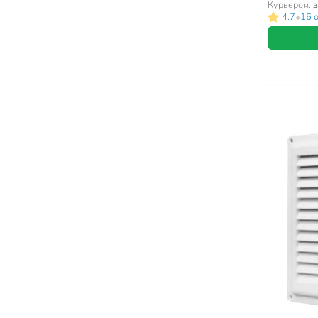
Курьером:
з
•
4.7
16 