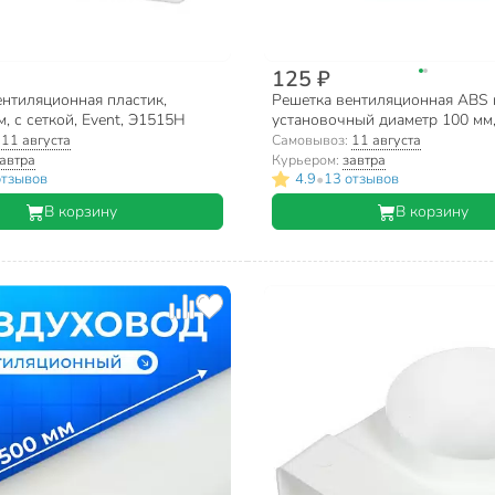
125 ₽
ентиляционная пластик,
Решетка вентиляционная ABS 
, с сеткой, Event, Э1515Н
установочный диаметр 100 мм, 
круглая, с фланцем d100, белая
:
11 августа
Самовывоз:
11 августа
РК100с
автра
Курьером:
завтра
•
отзывов
4.9
13 отзывов
В корзину
В корзину