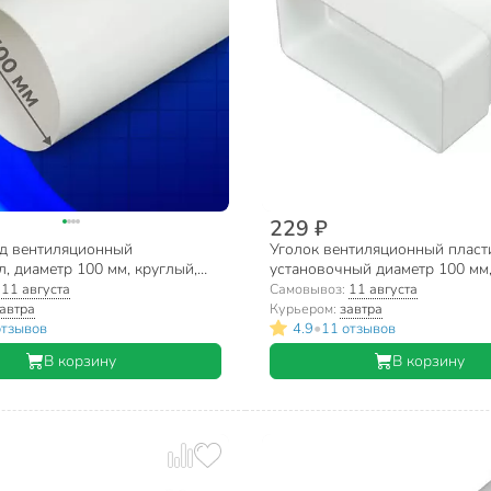
229 ₽
д вентиляционный
Уголок вентиляционный пласт
, диаметр 100 мм, круглый,
установочный диаметр 100 мм
t, 100В
мм, Event, 60120СК100ФП
:
11 августа
Самовывоз:
11 августа
автра
Курьером:
завтра
•
отзывов
4.9
11 отзывов
В корзину
В корзину