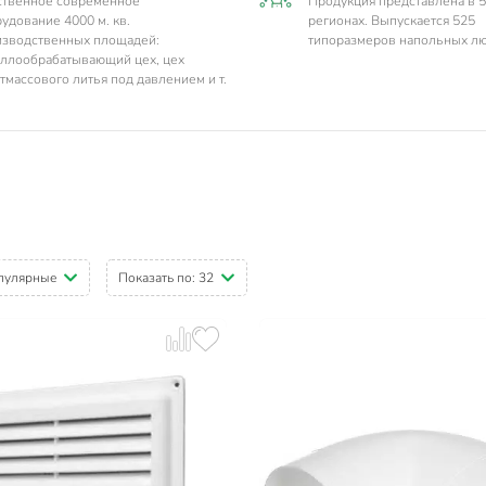
ственное современное
Продукция представлена в 
удование 4000 м. кв.
регионах. Выпускается 525
изводственных площадей:
типоразмеров напольных лю
ллообрабатывающий цех, цех
тмассового литья под давлением и т.
пулярные
Показать по:
32