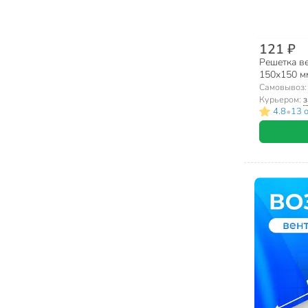
121 ₽
Решетка в
150х150 мм
Самовывоз
Курьером:
з
•
4.8
13 