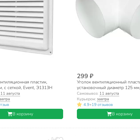
299 ₽
ентиляционная пластик,
Уголок вентиляционный пласт
, с сеткой, Event, Э1313Н
установочный диаметр 125 мм, 
Event, 125ККП
:
11 августа
Самовывоз:
11 августа
автра
Курьером:
завтра
•
отзыв
4.9
19 отзывов
В корзину
В корзину