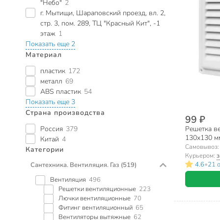
"Небо"
2
г. Мытищи, Шараповский проезд, вл. 2,
стр. 3, пом. 289, ТЦ "Красный Кит", -1
этаж
1
Показать еще 2
Материал
пластик
172
металл
69
ABS пластик
54
Показать еще 3
Страна производства
99 ₽
Россия
379
Решетка в
130х130 мм
Китай
4
Самовывоз
Категории
Курьером:
з
•
4.6
21 
Сантехника. Вентиляция. Газ
(519)
Вентиляция
496
Решетки вентиляционные
223
Лючки вентиляционные
70
Фитинг вентиляционный
65
Вентиляторы вытяжные
62