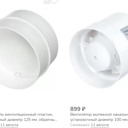
899 ₽
ль вентиляционный пластик,
Вентилятор вытяжной канальны
ный диаметр 125 мм, обратный
установочный диаметр 100 мм,
ent, 125 СКПО
м³/ч, ВК100
:
11 августа
Самовывоз:
11 августа