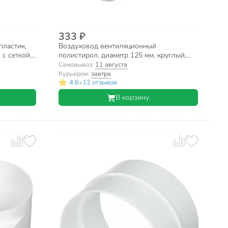
333 ₽
пластик,
Воздуховод вентиляционный
с сеткой,
полистирол, диаметр 125 мм, круглый,
, Event,
0.5 м, Event, 125В
Самовывоз:
11 августа
Курьером:
завтра
•
4.6
12 отзывов
В корзину