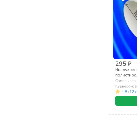
295 ₽
Воздухово
полистирол
0.5 м, Even
Самовывоз
Курьером:
з
•
4.8
12 