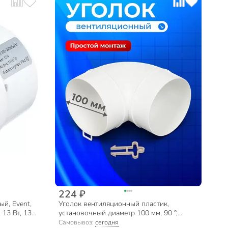
224 ₽
й, Event,
Уголок вентиляционный пластик,
 13 Вт, 130
установочный диаметр 100 мм, 90 °,
Event, 100ККП
Самовывоз:
сегодня