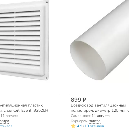
899 ₽
ентиляционная пластик,
Воздуховод вентиляционный
, с сеткой, Event, Э2525Н
полистирол, диаметр 125 мм, к
м, Event, 125В2
:
11 августа
Самовывоз:
11 августа
автра
Курьером:
завтра
•
отзывов
4.9
10 отзывов