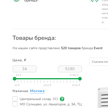
бренда
Соб
обор
про
мета
плас
д.
Товары бренда:
На нашем сайте представлено
520 товаров
бренда
Event
Цена, ₽
Сначала по
34 ₽
5190 ₽
Москва
Наличие
Центральный склад
383
МО Солнцево, ул. Авиаторов, д. 3А, ТЦ