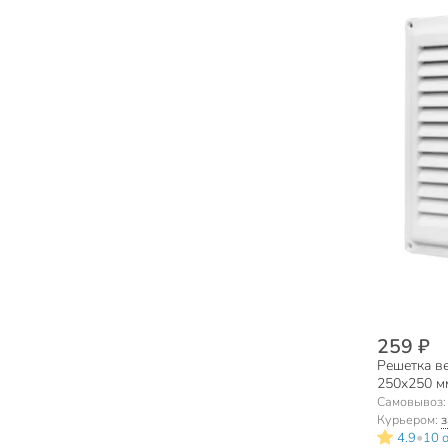
259 ₽
Решетка в
250х250 мм
Самовывоз
Курьером:
з
•
4.9
10 