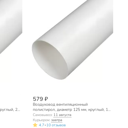
579 ₽
Воздуховод вентиляционный
руглый, 2
полистирол, диаметр 125 мм, круглый, 1
м, Event, 125В1
Самовывоз:
11 августа
Курьером:
завтра
•
4.7
10 отзывов