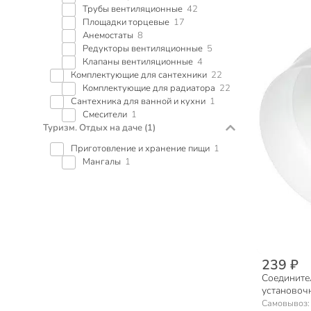
Трубы вентиляционные
42
Площадки торцевые
17
Анемостаты
8
Редукторы вентиляционные
5
Клапаны вентиляционные
4
Комплектующие для сантехники
22
Комплектующие для радиатора
22
Сантехника для ванной и кухни
1
Смесители
1
Туризм. Отдых на даче
(1)
Приготовление и хранение пищи
1
Мангалы
1
239 ₽
Соедините
установоч
клапан, Ev
Самовывоз