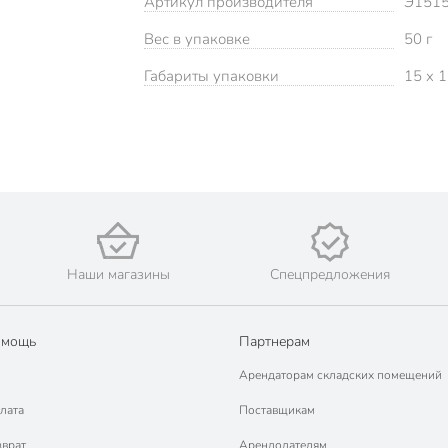
Артикул производителя
Э151
Вес в упаковке
50 г
Габариты упаковки
15 x 1
Наши магазины
Спецпредложения
омощь
Партнерам
Арендаторам складских помещений
лата
Поставщикам
зврат
Арендодателям