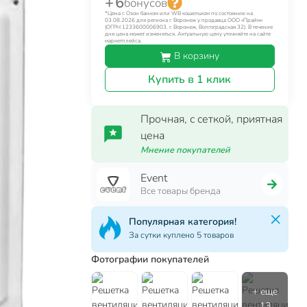
+ 6
бонусов
*Цена с Озон банком или WB кошельком по состоянию на
03.08.2026 для региона г. Воронеж у продавца ООО «Прайм»
(ОГРН 1233600006903, г. Воронеж, Волгоградская 32). В течение
дня цена может изменяться. Актуальную цену уточняйте на сайте
маркетплейса.
В корзину
Купить в 1 клик
Прочная, с сеткой, приятная
цена
Мнение покупателей
Event
Все товары бренда
Популярная категория!
За сутки куплено 5 товаров
Фотографии покупателей