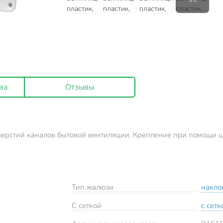
ва
Отзывы
рстий каналов бытовой вентиляции. Крепление при помощи шу
Тип жалюзи
накло
С сеткой
с сетк