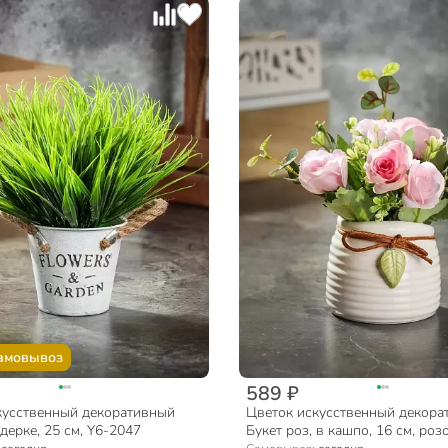
амовывоз
589 ₽
кусственный декоративный
Цветок искусственный декора
едерке, 25 см, Y6-2047
Букет роз, в кашпо, 16 см, роз