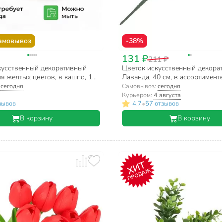
амовывоз
-38%
131 ₽
211 ₽
кусственный декоративный
Цветок искусственный декора
я желтых цветов, в кашпо, 13
Лаванда, 40 см, в ассортимент
3
:
сегодня
Самовывоз:
сегодня
Курьером:
4 августа
•
зывов
4.7
57 отзывов
В корзину
В корзину
ХИТ
ПРОДАЖ