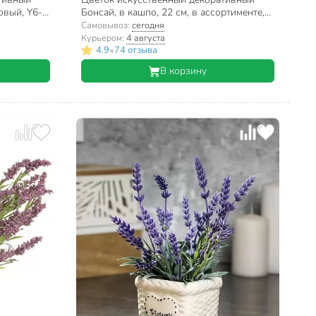
овый, Y6-
Бонсай, в кашпо, 22 см, в ассортименте,
Y4-3026
Самовывоз:
сегодня
Курьером:
4 августа
•
4.9
74 отзыва
В корзину