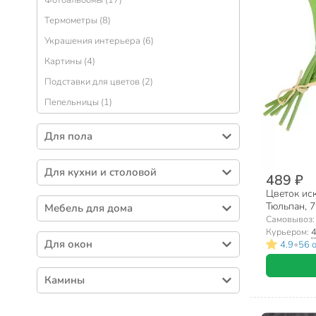
Термометры (8)
Украшения интерьера (6)
Картины (4)
Подставки для цветов (2)
Пепельницы (1)
Для пола
Коврики для ванной и душевой (191)
Для кухни и столовой
489 ₽
Коврики грязезащитные (104)
Цветок ис
Скатерти (22)
Ковры интерьерные (29)
Тюльпан, 7
Мебель для дома
Чехлы на стул (14)
10419/A30
Самовывоз
Табуреты, стулья (41)
Курьером:
4
Для окон
•
4.9
56 
Полки (38)
Крепления для штор (17)
Вешалки напольные (36)
Камины
Шторы (4)
Обувницы (29)
Электрокамины (1)
Стеллажи (18)