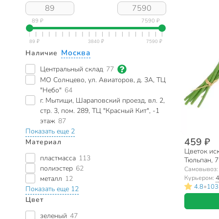
89 ₽
7590 ₽
Москва
Наличие
Центральный склад
77
МО Солнцево, ул. Авиаторов, д. 3А, ТЦ
"Небо"
64
г. Мытищи, Шараповский проезд, вл. 2,
стр. 3, пом. 289, ТЦ "Красный Кит", -1
этаж
87
Показать еще 2
459 ₽
Материал
Цветок ис
пластмасса
113
Тюльпан, 7
полиэстер
62
10417/A30
Самовывоз
Курьером:
4
металл
12
•
4.8
103
Показать еще 12
Цвет
зеленый
47