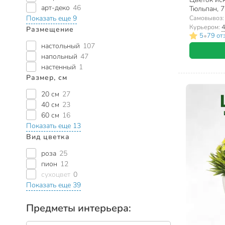
арт-деко
46
Тюльпан, 7
10420/A30
Самовывоз
Показать еще 9
Курьером:
4
Размещение
•
5
79 от
настольный
107
напольный
47
настенный
1
Размер, см
20 см
27
40 см
23
60 см
16
Показать еще 13
Вид цветка
роза
25
пион
12
сухоцвет
0
Показать еще 39
Предметы интерьера: