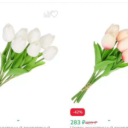
-42%
283 ₽
489 ₽
кусственный декоративный
Цветок искусственный декора