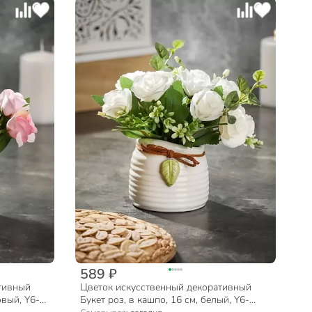
589 ₽
тивный
Цветок искусственный декоративный
овый, Y6-
Букет роз, в кашпо, 16 см, белый, Y6-