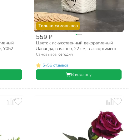
Только самовывоз
559 ₽
тивный
Цветок искусственный декоративный
е, Y052
Лаванда, в кашпо, 22 см, в ассортименте,
Y4-3027
Самовывоз:
сегодня
•
5
56 отзывов
В корзину