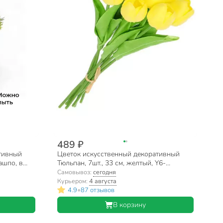
489 ₽
тивный
Цветок искусственный декоративный
ашпо, в
Тюльпан, 7шт., 33 см, желтый, Y6-
10418/A300008
Самовывоз:
сегодня
Курьером:
4 августа
•
4.9
87 отзывов
В корзину