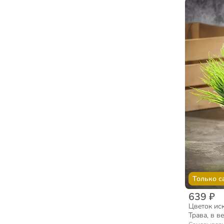
Комплектующие для биокаминов (1)
Комоды (15)
Мебель детская (13)
Обеденные группы (6)
Другая мебель (5)
Столы и столики (3)
Только с
639 ₽
Цветок ис
Трава, в в