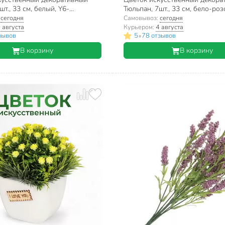
шт., 33 см, белый, Y6-
Тюльпан, 7шт., 33 см, бело-роз
0010
10416/A300006
:
сегодня
Самовывоз:
сегодня
 августа
Курьером:
4 августа
•
зывов
5
78 отзывов
В корзину
В корзину