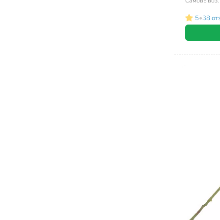
Самовывоз
•
5
38 от