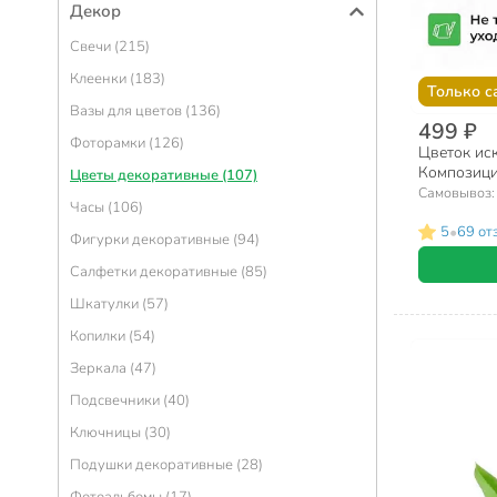
Декор
Свечи (215)
Клеенки (183)
Только с
Вазы для цветов (136)
499 ₽
Фоторамки (126)
Цветок ис
Композици
Цветы декоративные (107)
см, Y6-206
Самовывоз
Часы (106)
•
5
69 от
Фигурки декоративные (94)
Салфетки декоративные (85)
Шкатулки (57)
Копилки (54)
Зеркала (47)
Подсвечники (40)
Ключницы (30)
Подушки декоративные (28)
Фотоальбомы (17)