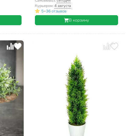
2056
Самовывоз:
сегодня
Курьером:
4 августа
•
5
36 отзывов
В корзину