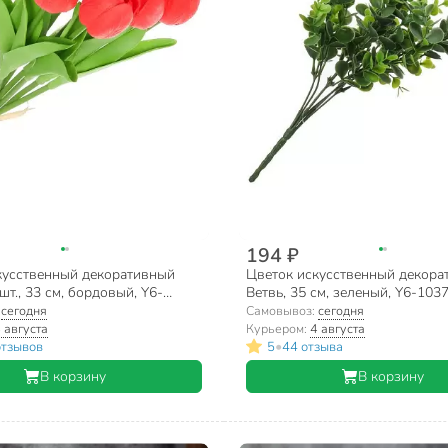
194 ₽
кусственный декоративный
Цветок искусственный декора
шт., 33 см, бордовый, Y6-
Ветвь, 35 см, зеленый, Y6-10
0009
:
сегодня
Самовывоз:
сегодня
 августа
Курьером:
4 августа
•
отзывов
5
44 отзыва
В корзину
В корзину