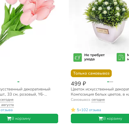
Только самовывоз
499 ₽
кусственный декоративный
Цветок искусственный декора
шт., 33 см, розовый, Y6-
Композиция белых цветов, в к
0007
кашпо, 13 см, Y6-2062
:
сегодня
Самовывоз:
сегодня
 августа
•
 отзыва
5
102 отзыва
В корзину
В корзину