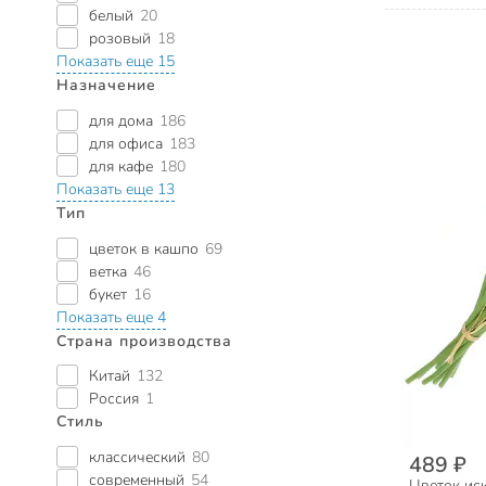
белый
20
розовый
18
Показать еще 15
Назначение
для дома
186
для офиса
183
для кафе
180
Показать еще 13
Тип
цветок в кашпо
69
ветка
46
букет
16
Показать еще 4
Страна производства
Китай
132
Россия
1
Стиль
классический
80
489 ₽
современный
54
Цветок ис