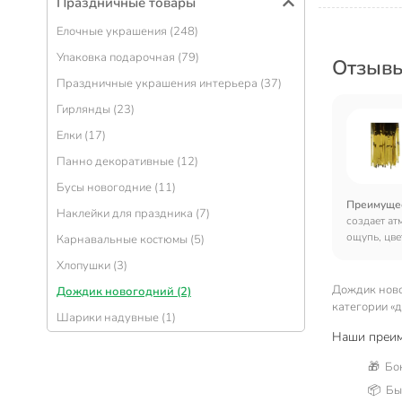
Праздничные товары
Елочные украшения (248)
Упаковка подарочная (79)
Отзывы
Праздничные украшения интерьера (37)
Гирлянды (23)
Елки (17)
Панно декоративные (12)
Бусы новогодние (11)
Преимуще
Наклейки для праздника (7)
создает ат
ощупь, цв
Карнавальные костюмы (5)
Немного сы
Хлопушки (3)
точно не и
композицию
Дождик ново
Дождик новогодний (2)
гармоничн
категории «
Шарики надувные (1)
Наши преим
🎁 Бо
📦 Быс