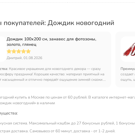
 покупателей: Дождик новогодний
Дождик 100х200 см, занавес для фотозоны,
золото, глянец
Дмитрий, 01.08.2026
ства:
Красивое украшение для новогоднего декора — сразу
Преиму
мосферу праздника! Хорошее качество: материал приятный на
создает
ет насыщенный и отлично передаёт ощущение зимней сказки.
ощупь, 
пятся, но это не критично — пара лишних минут на уборку
Немного
спортит впечатления. Отлично вписались в новогоднюю
точно н
: добавили ей объёма и фактурности, смотрятся очень
компози
годний купить в Москве по ценам от 60 рублей. В каталоге интернет-маг
о.
гармони
дождик новогодний» в наличии
ущества:
нусная система. Максимальный кэшбэк до 27 бонусных рублей, 1 бонусный
трая доставка. Самовывоз от 60 минут, доставка - от 1-2 дней.