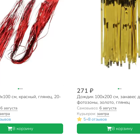
271 ₽
100 см, красный, глянец, 20-
Дождик 100х200 см, занавес 
фотозоны, золото, глянец
:
6 августа
Самовывоз:
6 августа
автра
Курьером:
завтра
•
тзывов
5
8 отзывов
В корзину
В корзину