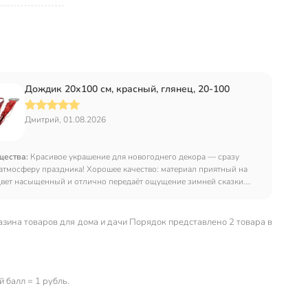
Дождик 20х100 см, красный, глянец, 20-100
Дмитрий, 01.08.2026
щества:
Красивое украшение для новогоднего декора — сразу
 атмосферу праздника! Хорошее качество: материал приятный на
цвет насыщенный и отлично передаёт ощущение зимней сказки.
 сыпятся, но это не критично — пара лишних минут на уборку
е испортит впечатления. Отлично вписались в новогоднюю
цию: добавили ей объёма и фактурности, смотрятся очень
азина товаров для дома и дачи Порядок представлено 2 товара в
чно.
 балл = 1 рубль.