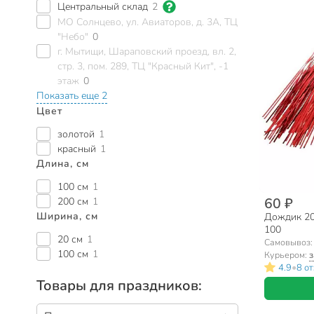
Центральный склад
2
МО Солнцево, ул. Авиаторов, д. 3А, ТЦ
"Небо"
0
г. Мытищи, Шараповский проезд, вл. 2,
стр. 3, пом. 289, ТЦ "Красный Кит", -1
этаж
0
Показать еще 2
Цвет
золотой
1
красный
1
Длина, см
100 см
1
60 ₽
200 см
1
Ширина, см
Дождик 20х
100
20 см
1
Самовывоз
100 см
1
Курьером:
з
•
4.9
8 о
Товары для праздников: