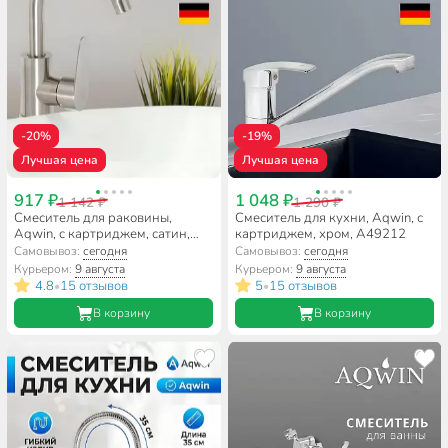
-20%
-19%
Лучшая цена
Лучшая цена
917 ₽
1 048 ₽
1 142 ₽
1 290 ₽
Смеситель для раковины,
Смеситель для кухни, Aqwin, с
Aqwin, с картриджем, сатин,
картриджем, хром, A49212
A10310S-2
Самовывоз:
сегодня
Самовывоз:
сегодня
Курьером:
9 августа
Курьером:
9 августа
4.8
15 отзывов
5
15 отзывов
•
•
В корзину
В корзину