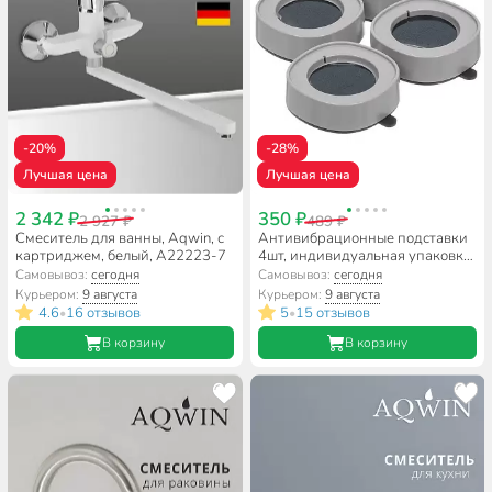
-20%
-28%
Лучшая цена
Лучшая цена
2 342 ₽
350 ₽
2 927 ₽
489 ₽
Смеситель для ванны, Aqwin, с
Антивибрационные подставки
картриджем, белый, A22223-7
4шт, индивидуальная упаковка,
серые, Aqwin, YT-CBC-015
Самовывоз:
сегодня
Самовывоз:
сегодня
Курьером:
9 августа
Курьером:
9 августа
4.6
16 отзывов
5
15 отзывов
•
•
В корзину
В корзину