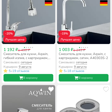
-20%
-19%
Лучшая цена
Лучшая цена
1 192 ₽
1 003 ₽
1 490 ₽
1 243 ₽
Смеситель для кухни, Aqwin,
Смеситель для кухни, Aqwin, с
гибкий излив, с картриджем,
картриджем, сатин, A40303S-2
хром, A58211
Самовывоз:
сегодня
Самовывоз:
сегодня
Курьером:
9 августа
Курьером:
9 августа
5
19 отзывов
5
18 отзывов
•
•
В корзину
В корзину