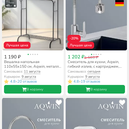
-20%
Лучшая цена
Лучшая цена
1 190 ₽
1 202 ₽
1 503 ₽
Вешалка напольная
Смеситель для кухни, Aqwin,
110х55х150 см, Aqwin, металл,
гибкий излив, с картриджем,
полка для обуви, 45 кг, Элит,
сатин, A58303S
Самовывоз:
11 августа
Самовывоз:
сегодня
VPF66, черная, двойная, с
Курьером:
9 августа
Курьером:
9 августа
вешалками
4.8
20 отзывов
4.8
19 отзывов
•
•
В корзину
В корзину