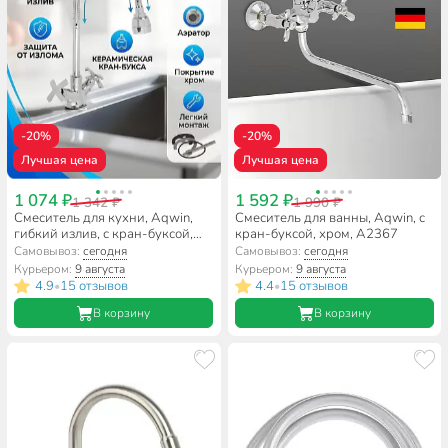
-20%
-20%
Лучшая цена
Лучшая цена
1 074 ₽
1 592 ₽
1 342 ₽
1 990 ₽
Смеситель для кухни, Aqwin,
Смеситель для ванны, Aqwin, с
гибкий излив, с кран-буксой,
кран-буксой, хром, A2367
хром, A58304
Самовывоз:
сегодня
Самовывоз:
сегодня
Курьером:
9 августа
Курьером:
9 августа
4.9
15 отзывов
4.4
15 отзывов
•
•
В корзину
В корзину