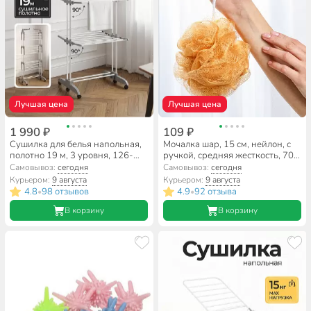
Лучшая цена
Лучшая цена
1 990 ₽
109 ₽
Сушилка для белья напольная,
Мочалка шар, 15 см, нейлон, с
полотно 19 м, 3 уровня, 126-
ручкой, средняя жесткость, 70
75х64х179 см, складная, 24
гр, в ассортименте, Aqwin
Самовывоз:
сегодня
Самовывоз:
сегодня
прута, 30 кг, серая, Aqwin, Так
Курьером:
9 августа
Курьером:
9 августа
удобно, VPF88
4.8
98 отзывов
4.9
92 отзыва
•
•
В корзину
В корзину