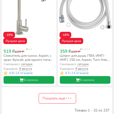
-19%
-18%
Лучшая цена
Лучшая цена
519 ₽
359 ₽
639 ₽
439 ₽
Смеситель для кухни, Aqwin, с
Шланг для душа, ПВХ, ИМП-
кран-буксой, для одного типа
ИМП, 150 см, Aqwin, Turn-free,
воды, сатин, A0042S
A49-15
Самовывоз:
сегодня
Самовывоз:
сегодня
Курьером:
9 августа
Курьером:
9 августа
4.8
14 отзывов
4.5
14 отзывов
•
•
В корзину
В корзину
Показать ещё
Товары 1 - 32 из 237