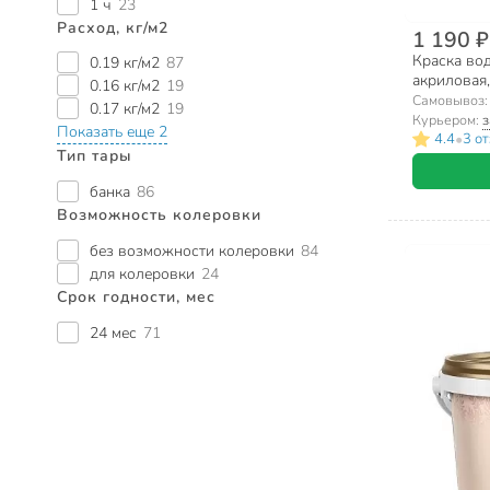
1 ч
23
Расход, кг/м2
1 190 ₽
Краска вод
0.19 кг/м2
87
акриловая,
0.16 кг/м2
19
влагостойка
Самовывоз
0.17 кг/м2
19
Курьером:
з
Показать еще 2
•
4.4
3 о
Тип тары
банка
86
Возможность колеровки
без возможности колеровки
84
для колеровки
24
Срок годности, мес
24 мес
71