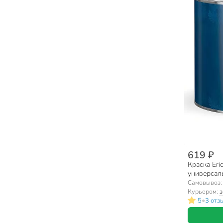
619 ₽
Краска Eri
универсаль
Самовывоз
Курьером:
з
•
5
3 отз