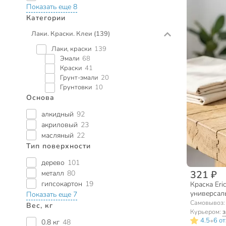
Показать еще 8
Категории
Лаки. Краски. Клеи
(139)
Лаки, краски
139
Эмали
68
Краски
41
Грунт-эмали
20
Грунтовки
10
Основа
алкидный
92
акриловый
23
масляный
22
Тип поверхности
дерево
101
321 ₽
металл
80
гипсокартон
19
Краска Eri
универсаль
Показать еще 7
Самовывоз
Вес, кг
Курьером:
з
•
4.5
6 о
0.8 кг
48