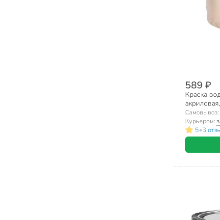
589 ₽
Краска вод
акриловая,
влагостойка
Самовывоз
Курьером:
з
•
5
3 отз