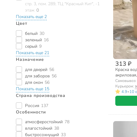
стр. 3, пом. 289, ТЦ "Красный Кит", -1
этаж
0
Показать еще 2
Цвет
белый
30
зеленый
16
серый
9
Показать еще 21
Назначение
313 ₽
для дверей
56
Краска вод
акриловая,
для заборов
56
влагостойка
Самовывоз
для окон
56
Курьером:
з
Показать еще 15
•
4.9
10 
Страна производства
Россия
137
Особенности
атмосферостойкий
78
влагостойкий
38
быстросохнущий
33