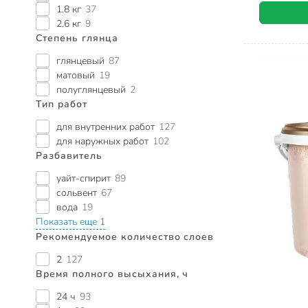
1.8 кг
37
2.6 кг
9
Степень глянца
глянцевый
87
матовый
19
полуглянцевый
2
Тип работ
для внутренних работ
127
для наружных работ
102
Разбавитель
уайт-спирит
89
сольвент
67
вода
19
Показать еще 1
Рекомендуемое количество слоев
2
127
Время полного высыхания, ч
24 ч
93