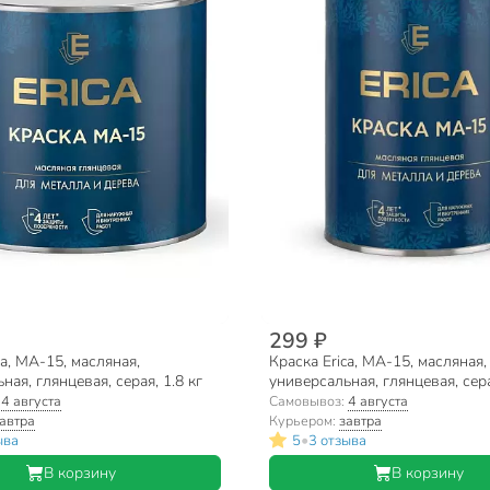
299 ₽
ca, МА-15, масляная,
Краска Erica, МА-15, масляная,
ная, глянцевая, серая, 1.8 кг
универсальная, глянцевая, сера
:
4 августа
Самовывоз:
4 августа
автра
Курьером:
завтра
•
ыва
5
3 отзыва
В корзину
В корзину