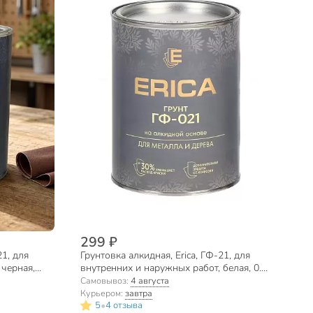
299 ₽
21, для
Грунтовка алкидная, Erica, ГФ-21, для
 черная,
внутренних и наружных работ, белая, 0.8
кг
Самовывоз:
4 августа
Курьером:
завтра
•
5
4 отзыва