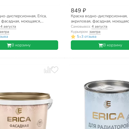
849 ₽
но-дисперсионная, Erica,
Краска водно-дисперсионная, E
 фасадная, моющаяся,
акриловая, фасадная, моющаяс
я, матовая, белая, 6.5 кг
влагостойкая, матовая, белая, 4
:
4 августа
Самовывоз:
4 августа
автра
Курьером:
завтра
•
тзыва
5
3 отзыва
В корзину
В корзину