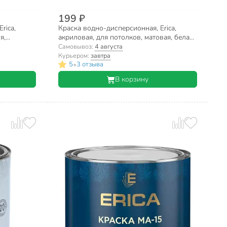
199 ₽
rica,
Краска водно-дисперсионная, Erica,
я,
акриловая, для потолков, матовая, белая,
.5 кг
1.4 кг
Самовывоз:
4 августа
Курьером:
завтра
•
5
3 отзыва
В корзину