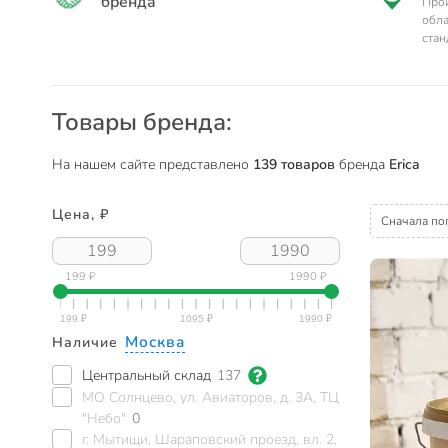
бренда
Прои
обла
стан
Товары бренда:
На нашем сайте представлено
139 товаров
бренда
Erica
Цена, ₽
Сначала по
199 ₽
1990 ₽
Москва
Наличие
Центральный склад
137
МО Солнцево, ул. Авиаторов, д. 3А, ТЦ
"Небо"
0
г. Мытищи, Шараповский проезд, вл. 2,