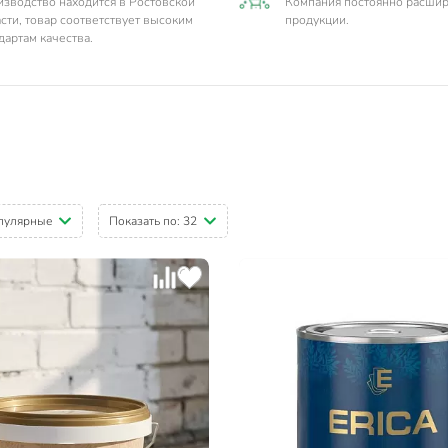
зводство находится в Ростовской
Компания постоянно расшир
сти, товар соответствует высоким
продукции.
дартам качества.
пулярные
Показать по:
32