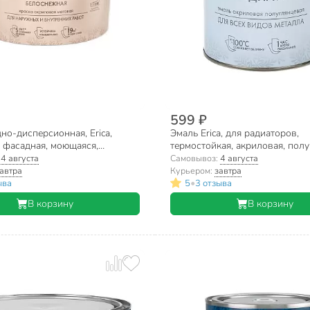
599 ₽
но-дисперсионная, Erica,
Эмаль Erica, для радиаторов,
 фасадная, моющаяся,
термостойкая, акриловая, полу
я, матовая, белая, 2.7 кг
белая, 0.8 кг
:
4 августа
Самовывоз:
4 августа
автра
Курьером:
завтра
•
ыва
5
3 отзыва
В корзину
В корзину