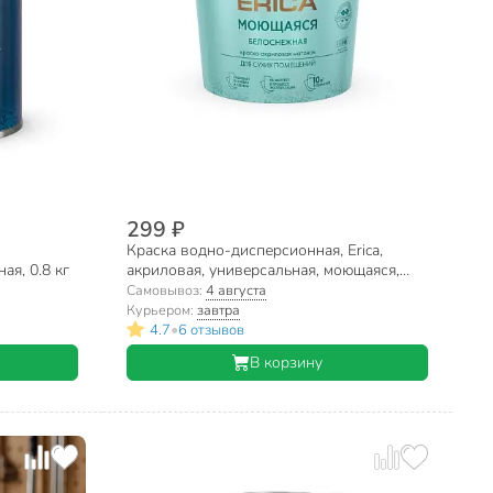
299 ₽
Краска водно-дисперсионная, Erica,
ая, 0.8 кг
акриловая, универсальная, моющаяся,
влагостойкая, матовая, белая, 1.4 кг
Самовывоз:
4 августа
Курьером:
завтра
•
4.7
6 отзывов
В корзину