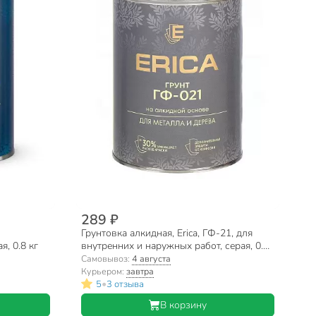
289 ₽
Грунтовка алкидная, Erica, ГФ-21, для
я, 0.8 кг
внутренних и наружных работ, серая, 0.8
кг
Самовывоз:
4 августа
Курьером:
завтра
•
5
3 отзыва
В корзину