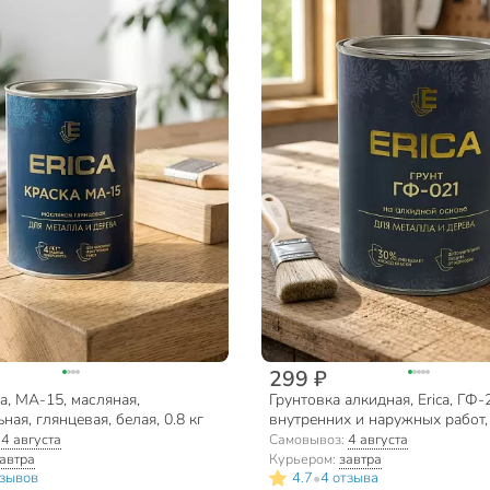
299 ₽
ca, МА-15, масляная,
Грунтовка алкидная, Erica, ГФ-
ная, глянцевая, белая, 0.8 кг
внутренних и наружных работ,
0.8 кг
:
4 августа
Самовывоз:
4 августа
автра
Курьером:
завтра
•
тзывов
4.7
4 отзыва