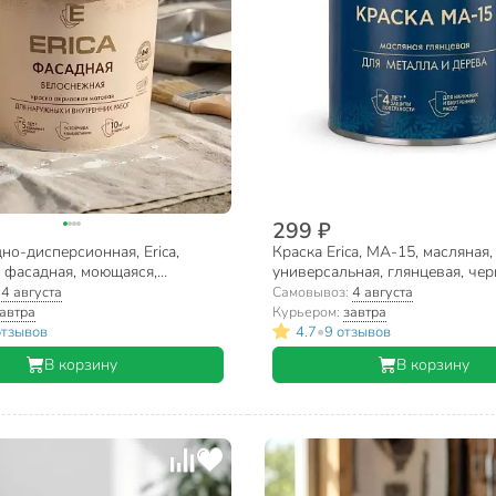
299 ₽
но-дисперсионная, Erica,
Краска Erica, МА-15, масляная,
 фасадная, моющаяся,
универсальная, глянцевая, черн
я, матовая, белая, 1.4 кг
:
4 августа
Самовывоз:
4 августа
автра
Курьером:
завтра
•
отзывов
4.7
9 отзывов
В корзину
В корзину