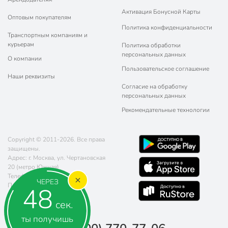
Активация Бонусной Карты
Оптовым покупателям
Политика конфиденциальности
Транспортным компаниям и
курьерам
Политика обработки
персональных данных
О компании
Пользовательское соглашение
Наши реквизиты
Согласие на обработку
персональных данных
Рекомендательные технологии
Copyright © 2011-2026. Все права
защищены.
Адрес: г. Москва, ул. Чертановская
20 (метро Южная)
Телефон:
8 (800) 770-77-06
ЧЕРЕЗ
Почта:
sales@poryadok.ru
48
сек.
ты получишь