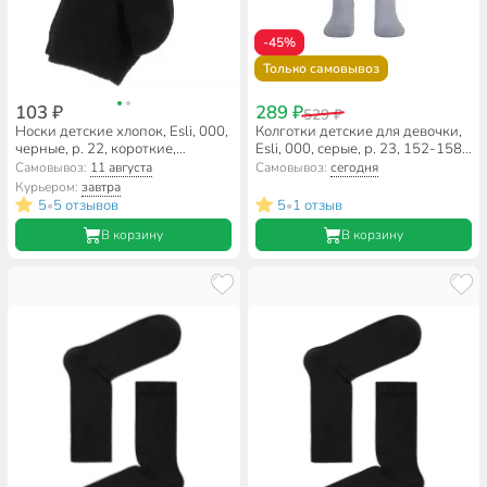
-45%
Только самовывоз
103 ₽
289 ₽
529 ₽
Носки детские хлопок, Esli, 000,
Колготки детские для девочки,
черные, р. 22, короткие,
Esli, 000, серые, р. 23, 152-158
19С-143СПЕ
см, 19С-188СПЕ
Самовывоз:
11 августа
Самовывоз:
сегодня
Курьером:
завтра
5
5 отзывов
5
1 отзыв
•
•
В корзину
В корзину