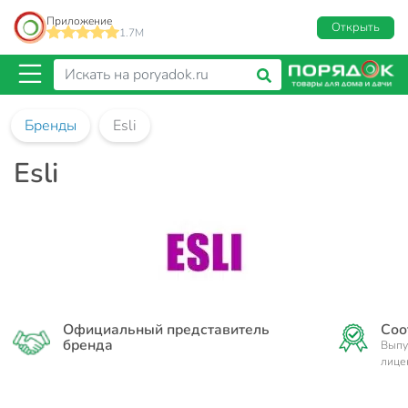
Приложение
Открыть
1.7M
Бренды
Esli
Esli
Официальный представитель
Соо
бренда
Выпу
лице