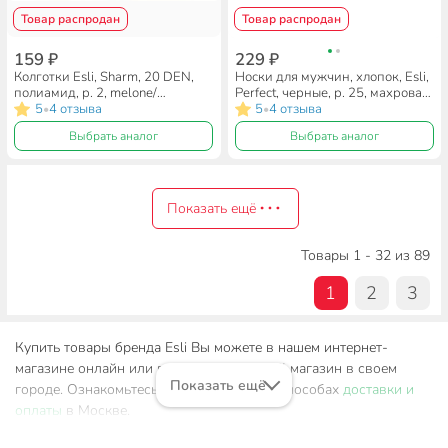
Товар распродан
Товар распродан
159 ₽
229 ₽
Колготки Esli, Sharm, 20 DEN,
Носки для мужчин, хлопок, Esli,
полиамид, р. 2, melone/
Perfect, черные, р. 25, махровая
бежевые, 16С-41СПЕ
5
4 отзыва
стопа, 14С-117СПЕ
5
4 отзыва
•
•
Выбрать аналог
Выбрать аналог
Показать ещё
Товары 1 - 32 из 89
1
2
3
Купить товары бренда Esli Вы можете в нашем интернет-
магазине онлайн или посетив розничный магазин в своем
Показать ещё
городе. Ознакомьтесь с информацией о способах
доставки и
оплаты
в Москве.