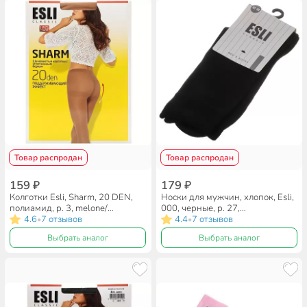
Товар распродан
Товар распродан
159 ₽
179 ₽
Колготки Esli, Sharm, 20 DEN,
Носки для мужчин, хлопок, Esli,
полиамид, р. 3, melone/
000, черные, р. 27,
бежевые, 16С-41СПЕ
4.6
7 отзывов
14С-118СПЕ
4.4
7 отзывов
•
•
Выбрать аналог
Выбрать аналог