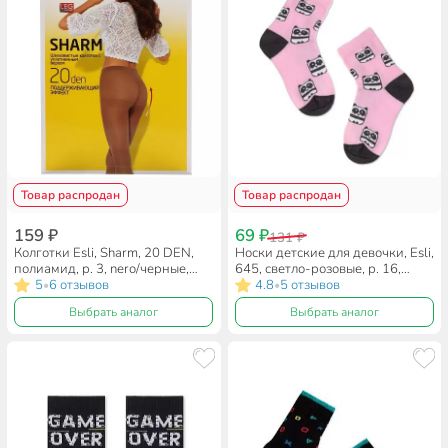
Товар распродан
Товар распродан
159 ₽
69 ₽
131 ₽
Колготки Esli, Sharm, 20 DEN,
Носки детские для девочки, Esli,
полиамид, р. 3, nero/черные,
645, светло-розовые, р. 16,
16С-41СПЕ
5
6 отзывов
21С-90СПE
4.8
5 отзывов
•
•
Выбрать аналог
Выбрать аналог