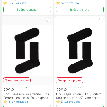
19С-145СПЕ
5
23 отзыва
25, 19С-145СПЕ
5
22 отзыва
•
•
Выбрать аналог
Выбрать аналог
Товар распродан
Товар распродан
229 ₽
229 ₽
Носки для мужчин, хлопок, Esli,
Носки для мужчин, Esli, Perfect,
Perfect, черные, р. 29, махровая
000, черные, р. 27, махровая
стопа, 14С-117СПЕ
5
14 отзывов
стопа, 14С-117СПЕ
5
13 отзывов
•
•