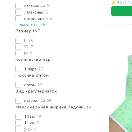
•
4.9
77 
частичный
21
латексный
9
нитриловый
6
Показать еще 5
Размер INT
L
15
XL
7
M
4
Количество пар
1 пара
26
Покупка оптом
оптом
26
Вид краг/перчаток
пятипалый
26
Максимальная ширина ладони, см
10 см
16
11 см
6
9 см
4