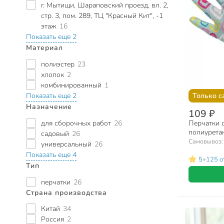
г. Мытищи, Шараповский проезд, вл. 2,
стр. 3, пом. 289, ТЦ "Красный Кит", -1
этаж
16
Показать еще 2
Материал
полиэстер
23
хлопок
2
комбинированный
1
Показать еще 2
Только с
Назначение
109 ₽
для сборочных работ
26
Перчатки с
полиуретан
садовый
26
размер 8 (
Самовывоз
универсальный
26
разноцветн
Показать еще 4
•
5
125 о
Тип
перчатки
26
Страна производства
Китай
34
Россия
2