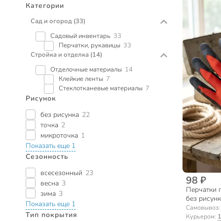
Категории
Сад и огород
(33)
Садовый инвентарь
33
Перчатки, рукавицы
33
Стройка и отделка
(14)
Отделочные материалы
14
Клейкие ленты
7
Стеклотканевые материалы
7
Рисунок
без рисунка
22
точка
2
микроточка
1
Показать еще 1
Сезонность
всесезонный
23
98 ₽
весна
3
Перчатки п
зима
3
без рисунк
Показать еще 1
захват ско
Самовывоз
Тип покрытия
Курьером:
1