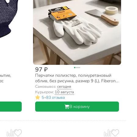
97 ₽
ытие,
Перчатки полиэстер, полиуретановый
ес
облив, без рисунка, размер 9 (L), Fiberon,
европодвес
Самовывоз:
сегодня
Курьером:
10 августа
•
5
83 отзыва
В корзину