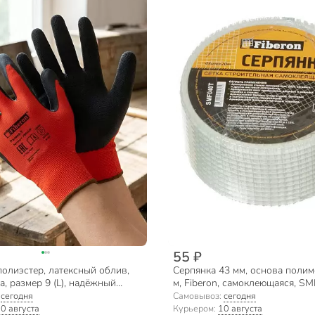
55 ₽
олиэстер, латексный облив,
Серпянка 43 мм, основа полим
а, размер 9 (L), надёжный
м, Fiberon, самоклеющаяся, S
льзких предметов, Fiberon
:
сегодня
Самовывоз:
сегодня
0 августа
Курьером:
10 августа