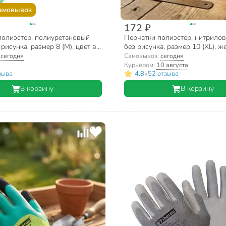
амовывоз
172 ₽
полиэстер, полиуретановый
Перчатки полиэстер, нитрило
 рисунка, размер 8 (M), цвет в
без рисунка, размер 10 (XL), ж
те, однотонные, Fiberon
основа, стойкость к загрязнен
:
сегодня
Самовывоз:
сегодня
Fiberon
Курьером:
10 августа
•
зыва
4.8
52 отзыва
В корзину
В корзину