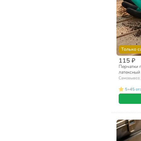
Только с
115 ₽
Перчатки 
латексный 
(L), разно
Самовывоз
•
5
45 от