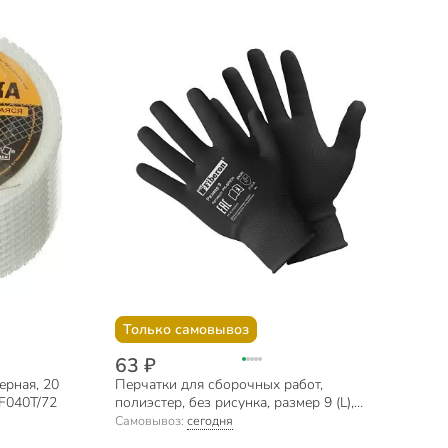
Только самовывоз
63 ₽
ерная, 20
Перчатки для сборочных работ,
MF040T/72
полиэстер, без рисунка, размер 9 (L),
черная основа, Fiberon, европодвес
Самовывоз:
сегодня