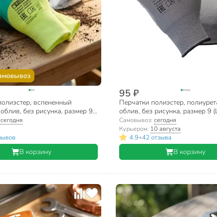
амовывоз
95 ₽
полиэстер, вспененный
Перчатки полиэстер, полиуре
облив, без рисунка, размер 9
облив, без рисунка, размер 9 (L
цветные, Fiberon, европодвес
основа, Fiberon, европодвес
:
сегодня
Самовывоз:
сегодня
Курьером:
10 августа
•
зывов
4.9
42 отзыва
В корзину
В корзину