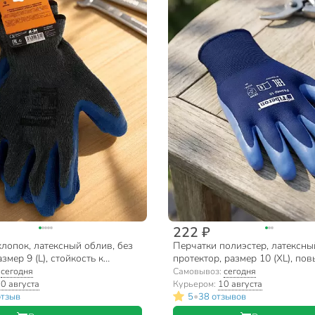
222 ₽
лопок, латексный облив, без
Перчатки полиэстер, латексны
змер 9 (L), стойкость к
протектор, размер 10 (XL), по
при тяжелых работах, Fiberon,
защита при тяжелых работах, F
:
сегодня
Самовывоз:
сегодня
с
0 августа
Курьером:
10 августа
•
отзыв
5
38 отзывов