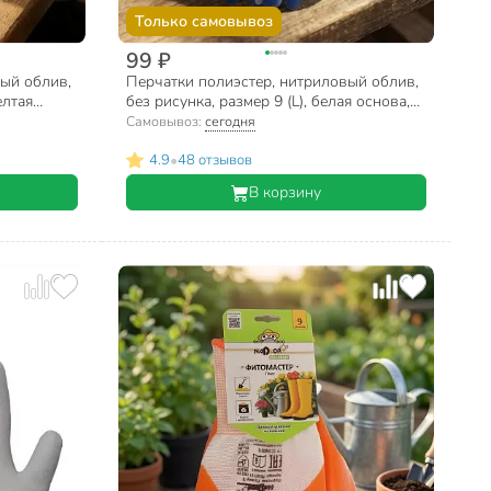
Только самовывоз
99 ₽
вый облив,
Перчатки полиэстер, нитриловый облив,
елтая
без рисунка, размер 9 (L), белая основа,
иям,
Fiberon, европодвес
Самовывоз:
сегодня
•
4.9
48 отзывов
В корзину