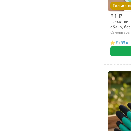
Только с
81 ₽
Перчатки 
облив, без
ассортимен
Самовывоз
•
5
53 от