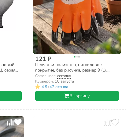
121 ₽
тановый
Перчатки полиэстер, нитриловое
), серая
покрытие, без рисунка, размер 9 (L),
оранжевый, черные, Пчелка, Fiberon
Самовывоз:
сегодня
Курьером:
10 августа
•
4.9
42 отзыва
В корзину