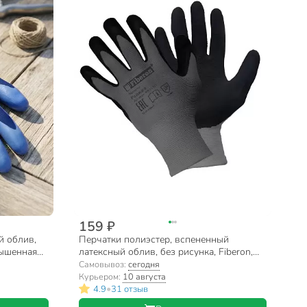
159 ₽
й облив,
Перчатки полиэстер, вспененный
вышенная
латексный облив, без рисунка, Fiberon,
iberon
европодвес
Самовывоз:
сегодня
Курьером:
10 августа
•
4.9
31 отзыв