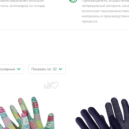
ания предлагает большой
Производитель осуществля
чень хозтоваров со склада.
непрерывный контроль каче
использует высококачеств
материалы в производстве
процессе.
пулярные
Показать по:
32