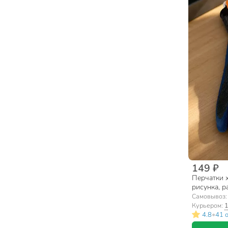
149 ₽
Перчатки х
рисунка, ра
нагрузкам 
Самовывоз
европодве
Курьером:
1
•
4.8
41 