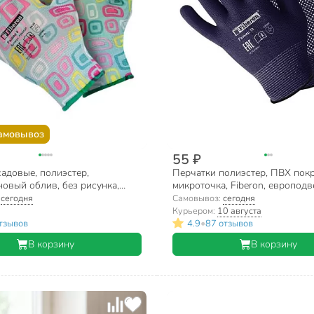
амовывоз
55 ₽
адовые, полиэстер,
Перчатки полиэстер, ПВХ покр
овый облив, без рисунка,
микроточка, Fiberon, европодв
M), цвет в ассортименте,
:
сегодня
Самовывоз:
сегодня
ые, Fiberon
Курьером:
10 августа
•
тзывов
4.9
87 отзывов
В корзину
В корзину