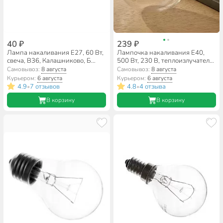
40 ₽
239 ₽
Лампа накаливания E27, 60 Вт,
Лампочка накаливания E40,
свеча, В36, Калашниково, Б
500 Вт, 230 В, теплоизлучатель,
230-60
А90, Калашниково, Т 230-500
Самовывоз:
8 августа
Самовывоз:
8 августа
Курьером:
6 августа
Курьером:
6 августа
4.9
7 отзывов
4.8
4 отзыва
•
•
В корзину
В корзину