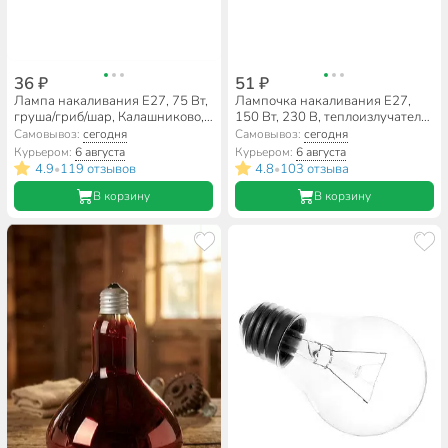
36 ₽
51 ₽
Лампа накаливания E27, 75 Вт,
Лампочка накаливания E27,
груша/гриб/шар, Калашниково,
150 Вт, 230 В, теплоизлучатель,
Б 230-75
А50/А60, Калашниково, Т 230-
Самовывоз:
сегодня
Самовывоз:
сегодня
150
Курьером:
6 августа
Курьером:
6 августа
4.9
119 отзывов
4.8
103 отзыва
•
•
В корзину
В корзину