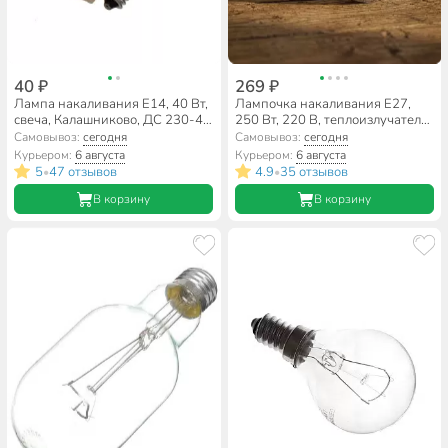
40 ₽
269 ₽
Лампа накаливания E14, 40 Вт,
Лампочка накаливания E27,
свеча, Калашниково, ДС 230-40
250 Вт, 220 В, теплоизлучатель,
В36, Б 230-40
зеркальная, Калашниково
Самовывоз:
сегодня
Самовывоз:
сегодня
Курьером:
6 августа
Курьером:
6 августа
5
47 отзывов
4.9
35 отзывов
•
•
В корзину
В корзину