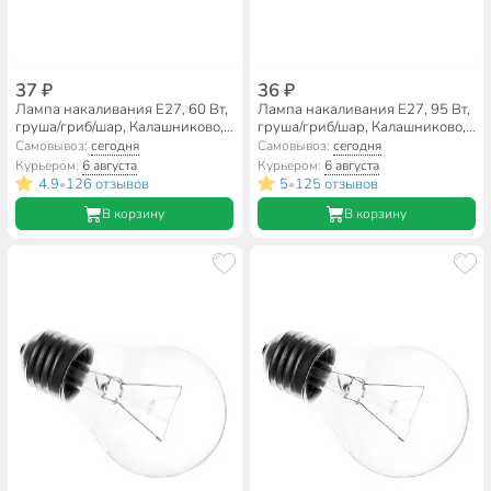
37 ₽
36 ₽
Лампа накаливания E27, 60 Вт,
Лампа накаливания E27, 95 Вт,
груша/гриб/шар, Калашниково,
груша/гриб/шар, Калашниково,
Б 230-60 М50/А50
Б 230-95 М50/А50
Самовывоз:
сегодня
Самовывоз:
сегодня
Курьером:
6 августа
Курьером:
6 августа
4.9
126 отзывов
5
125 отзывов
•
•
В корзину
В корзину