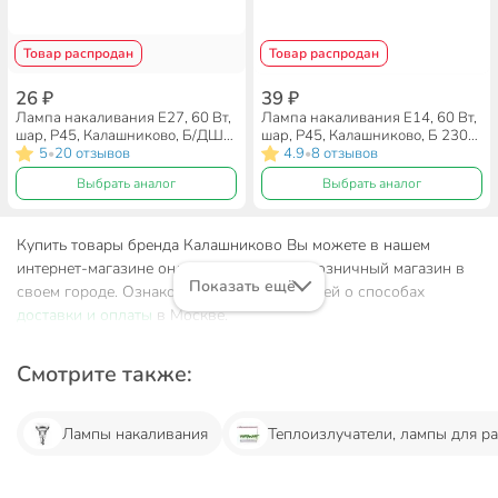
Товар распродан
Товар распродан
26 ₽
39 ₽
Лампа накаливания E27, 60 Вт,
Лампа накаливания E14, 60 Вт,
шар, Р45, Калашниково, Б/ДШ
шар, Р45, Калашниково, Б 230-
230-60
5
20 отзывов
60
4.9
8 отзывов
•
•
Выбрать аналог
Выбрать аналог
Купить товары бренда Калашниково Вы можете в нашем
интернет-магазине онлайн или посетив розничный магазин в
Показать ещё
своем городе. Ознакомьтесь с информацией о способах
доставки и оплаты
в Москве.
Смотрите также:
Лампы накаливания
Теплоизлучатели, лампы для р