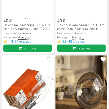
40 ₽
40 ₽
Лампа накаливания E27, 40 Вт,
Лампа накаливания E27, 40 Вт,
шар, Р45, Калашниково, Б 230-
свеча, В36, Калашниково, Б
40
230-40
Самовывоз:
сегодня
Самовывоз:
8 августа
Курьером:
6 августа
Курьером:
6 августа
4.8
57 отзывов
4.9
48 отзывов
•
•
В корзину
В корзину