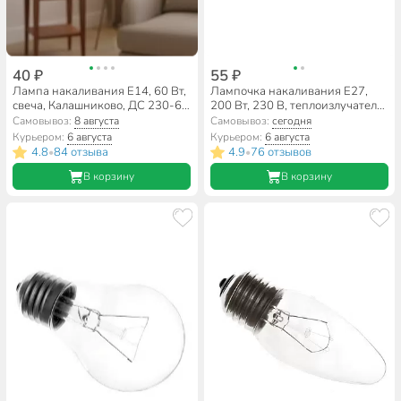
40 ₽
55 ₽
Лампа накаливания E14, 60 Вт,
Лампочка накаливания E27,
свеча, Калашниково, ДС 230-60
200 Вт, 230 В, теплоизлучатель,
В36, Б 230-60
А65, Калашниково, Т 230-200
Самовывоз:
8 августа
Самовывоз:
сегодня
Курьером:
6 августа
Курьером:
6 августа
4.8
84 отзыва
4.9
76 отзывов
•
•
В корзину
В корзину