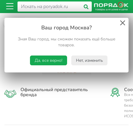
Бренды
Калашниково
Ваш город Москва?
Калашниково
Зная Ваш город, мы сможем показать ещё больше
товаров.
Да, все верно!
Нет, изменить
Официальный представитель
Соо
бренда
Вся 
треб
безо
полн
ИСО9