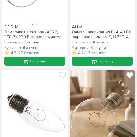
111 ₽
40 ₽
Лампочка накаливания E27,
Лампа накаливания E14, 40 Вт,
300 Вт, 230 В, теплоизлучатель,
шар, Калашниково, ДШ 230-40
Т68, Калашниково, Т 230-300
Р45, Б 230-40
Самовывоз:
сегодня
Самовывоз:
8 августа
Курьером:
6 августа
Курьером:
6 августа
4.7
27 отзывов
4.7
17 отзывов
•
•
В корзину
В корзину