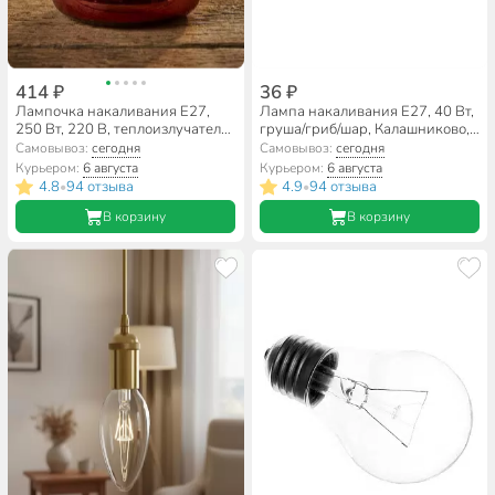
414 ₽
36 ₽
Лампочка накаливания E27,
Лампа накаливания E27, 40 Вт,
250 Вт, 220 В, теплоизлучатель,
груша/гриб/шар, Калашниково,
красная, Калашниково
Б 230-40 А50/М50
Самовывоз:
сегодня
Самовывоз:
сегодня
Курьером:
6 августа
Курьером:
6 августа
4.8
94 отзыва
4.9
94 отзыва
•
•
В корзину
В корзину