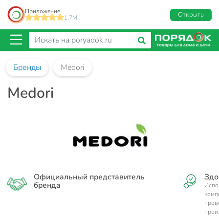
Приложение
Открыть
1.7M
Бренды
Medori
Medori
Официальный представитель
Здо
бренда
Испо
комп
пров
прои