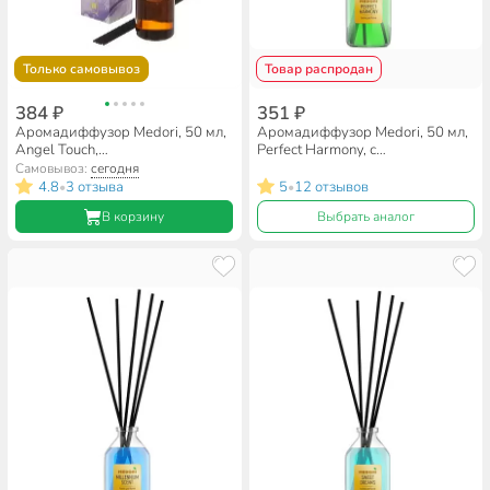
Только самовывоз
Товар распродан
384 ₽
351 ₽
Аромадиффузор Medori, 50 мл,
Аромадиффузор Medori, 50 мл,
Angel Touch,
Perfect Harmony, с
парфюмированный, TH-2028
микрофибровыми палочками,
Самовывоз:
сегодня
TH-2021
4.8
3 отзыва
5
12 отзывов
•
•
В корзину
Выбрать аналог