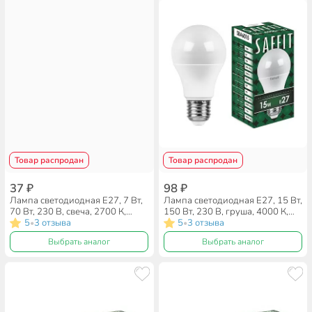
Товар распродан
Товар распродан
37 ₽
98 ₽
Лампа светодиодная E27, 7 Вт,
Лампа светодиодная E27, 15 Вт,
70 Вт, 230 В, свеча, 2700 К,
150 Вт, 230 В, груша, 4000 К,
теплый белый свет, Saffit,
5
3 отзыва
нейтральный белый свет, Saffit,
5
3 отзыва
•
•
SBC3707, C37, 55032
CBA6015, A60, 55011
Выбрать аналог
Выбрать аналог