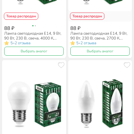
Товар распродан
Товар распродан
88 ₽
88 ₽
Лампа светодиодная E14, 9 Вт,
Лампа светодиодная E14, 9 Вт,
90 Вт, 230 В, свеча, 4000 К,
90 Вт, 230 В, свеча, 2700 К,
нейтральный белый свет, Saffit,
5
2 отзыва
теплый белый свет, Saffit,
5
2 отзыва
•
•
SBC3709, C37, 55079, 55079
SBC3709, C37, 55078
Выбрать аналог
Выбрать аналог