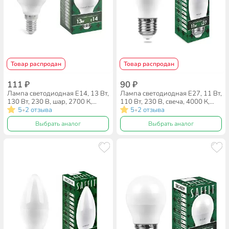
Товар распродан
Товар распродан
111 ₽
90 ₽
Лампа светодиодная E14, 13 Вт,
Лампа светодиодная E27, 11 Вт,
130 Вт, 230 В, шар, 2700 К,
110 Вт, 230 В, свеча, 4000 К,
теплый белый свет, Saffit,
5
2 отзыва
нейтральный белый свет, Saffit,
5
2 отзыва
•
•
SBG4513, G45, 55157
SBC3711, C37, 55135
Выбрать аналог
Выбрать аналог