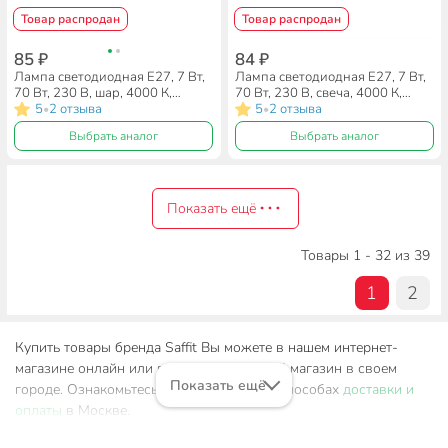
Товар распродан
Товар распродан
85 ₽
84 ₽
Лампа светодиодная E27, 7 Вт,
Лампа светодиодная E27, 7 Вт,
70 Вт, 230 В, шар, 4000 К,
70 Вт, 230 В, свеча, 4000 К,
нейтральный белый свет, Saffit,
5
2 отзыва
нейтральный белый свет, Saffit,
5
2 отзыва
•
•
SBG4507, G45, 55037
SBC3707, C37, 55033
Выбрать аналог
Выбрать аналог
Показать ещё
Товары 1 - 32 из 39
1
2
Купить товары бренда Saffit Вы можете в нашем интернет-
магазине онлайн или посетив розничный магазин в своем
Показать ещё
городе. Ознакомьтесь с информацией о способах
доставки и
оплаты
в Москве.