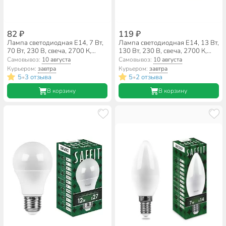
82 ₽
119 ₽
Лампа светодиодная E14, 7 Вт,
Лампа светодиодная E14, 13 Вт,
70 Вт, 230 В, свеча, 2700 К,
130 Вт, 230 В, свеча, 2700 К,
теплый белый свет, Saffit,
теплый белый свет, Saffit,
Самовывоз:
10 августа
Самовывоз:
10 августа
SBC3707, С37, 55030, 55030
SBC3713, C37, 55163, 55163
Курьером:
завтра
Курьером:
завтра
5
3 отзыва
5
2 отзыва
•
•
В корзину
В корзину