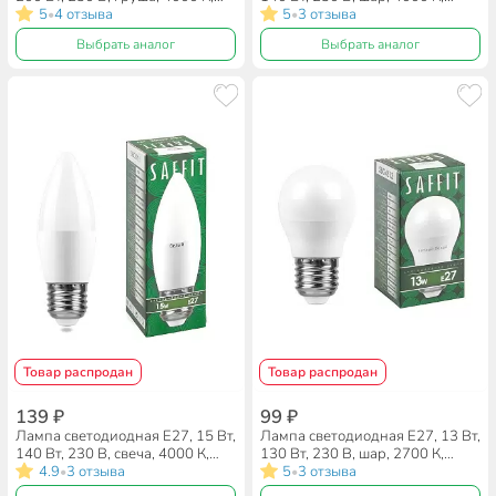
нейтральный белый свет, Saffit,
5
4 отзыва
нейтральный белый свет, Saffit,
5
3 отзыва
•
•
CBA6020, A60, 55014
SBG4515, G45, 55210
Выбрать аналог
Выбрать аналог
Товар распродан
Товар распродан
139 ₽
99 ₽
Лампа светодиодная E27, 15 Вт,
Лампа светодиодная E27, 13 Вт,
140 Вт, 230 В, свеча, 4000 К,
130 Вт, 230 В, шар, 2700 К,
нейтральный белый свет, Saffit,
4.9
3 отзыва
теплый белый свет, Saffit,
5
3 отзыва
•
•
SBC3715, C37, 55206
SBG4513, G45, 55160