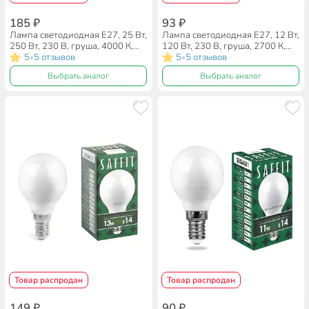
185 ₽
93 ₽
Лампа светодиодная E27, 25 Вт,
Лампа светодиодная E27, 12 Вт,
250 Вт, 230 В, груша, 4000 К,
120 Вт, 230 В, груша, 2700 К,
нейтральный белый свет, Saffit,
5
5 отзывов
теплый белый свет, Saffit,
5
5 отзывов
•
•
SBA6525, A65, 55088
CBA6012, A60, 55007
Выбрать аналог
Выбрать аналог
Товар распродан
Товар распродан
149 ₽
90 ₽