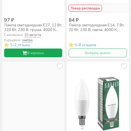
Товар распродан
97 ₽
84 ₽
Лампа светодиодная E27, 12 Вт,
Лампа светодиодная E14, 7 Вт,
120 Вт, 230 В, груша, 4000 К,
70 Вт, 230 В, свеча, 4000 К,
нейтральный белый свет, Saffit,
нейтральный белый свет, Saffit,
Самовывоз:
10 августа
CBA6012, A60, 55008, 55008
SBC3707, C37, 55031, 55031
Курьером:
завтра
5
2 отзыва
5
8 отзывов
•
•
В корзину
Выбрать аналог