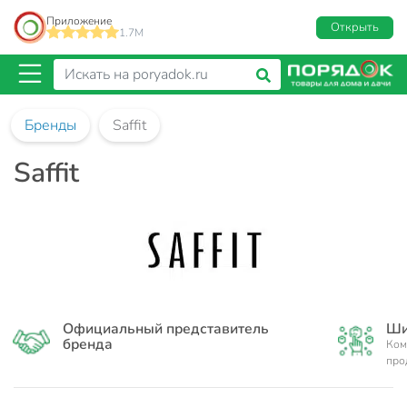
Приложение
Открыть
1.7M
Бренды
Saffit
Saffit
Официальный представитель
Ши
бренда
Ком
про