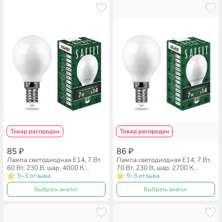
Товар распродан
Товар распродан
85 ₽
86 ₽
Лампа светодиодная E14, 7 Вт,
Лампа светодиодная E14, 7 Вт,
60 Вт, 230 В, шар, 4000 К,
70 Вт, 230 В, шар, 2700 К,
нейтральный белый свет, Saffit,
5
3 отзыва
теплый белый свет, Saffit,
5
3 отзыва
•
•
SBG4507, G45, 55035, 55035
SBG4507, G45, 55034
Выбрать аналог
Выбрать аналог