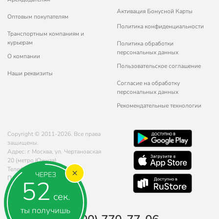
Активация Бонусной Карты
Оптовым покупателям
Политика конфиденциальности
Транспортным компаниям и
курьерам
Политика обработки
персональных данных
О компании
Пользовательское соглашение
Наши реквизиты
Согласие на обработку
персональных данных
Рекомендательные технологии
Copyright © 2011-2026. Все права
защищены.
Адрес: г. Москва, ул. Чертановская
20 (метро Южная)
Телефон:
8 (800) 770-77-06
ЧЕРЕЗ
Почта:
sales@poryadok.ru
51
сек.
ты получишь