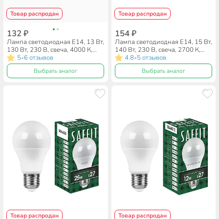
Товар распродан
Товар распродан
132 ₽
154 ₽
Лампа светодиодная E14, 13 Вт,
Лампа светодиодная E14, 15 Вт,
130 Вт, 230 В, свеча, 4000 К,
140 Вт, 230 В, свеча, 2700 К,
нейтральный белый свет, Saffit,
5
6 отзывов
теплый белый свет, Saffit,
4.8
5 отзывов
•
•
SBC3713, C37, 55164
SBC3715, C37, 55203
Выбрать аналог
Выбрать аналог
Товар распродан
Товар распродан