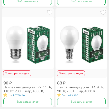
Выбрать аналог
Выбрать аналог
Товар распродан
Товар распродан
90 ₽
88 ₽
Лампа светодиодная E27, 11 Вт,
Лампа светодиодная E14, 9 Вт,
110 Вт, 230 В, шар, 4000 К,
90 Вт, 230 В, шар, 4000 К,
нейтральный белый свет, Saffit,
5
3 отзыва
нейтральный белый свет, Saffit,
5
3 отзыва
•
•
SBG4511, G45, 55138
SBG4509, G45, 55081, 55081
Выбрать аналог
Выбрать аналог