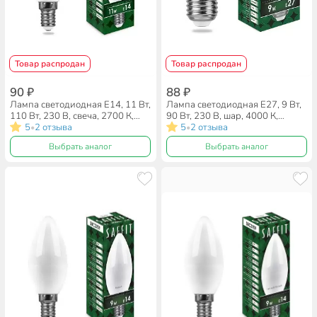
Товар распродан
Товар распродан
90 ₽
88 ₽
Лампа светодиодная E14, 11 Вт,
Лампа светодиодная E27, 9 Вт,
110 Вт, 230 В, свеча, 2700 К,
90 Вт, 230 В, шар, 4000 К,
теплый белый свет, Saffit,
5
2 отзыва
нейтральный белый свет, Saffit,
5
2 отзыва
•
•
SBC3711, C37, 55131
SBG4509, G45, 55083, 55083
Выбрать аналог
Выбрать аналог