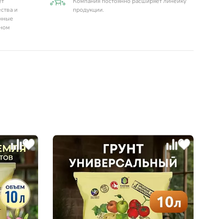
ет
Компания постоянно расширяет линейку
ства и
продукции.
енные
нном