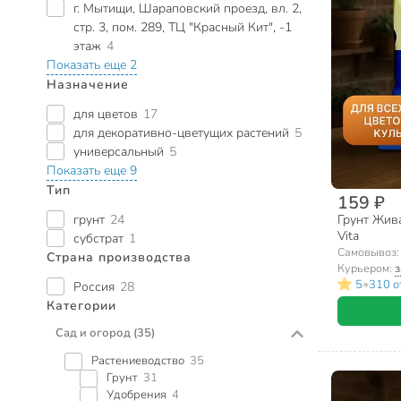
г. Мытищи, Шараповский проезд, вл. 2,
стр. 3, пом. 289, ТЦ "Красный Кит", -1
этаж
4
Показать еще 2
Назначение
для цветов
17
для декоративно-цветущих растений
5
универсальный
5
Показать еще 9
Тип
159 ₽
грунт
24
Грунт Жива
Vita
субстрат
1
Самовывоз
Страна производства
Курьером:
з
•
5
310 о
Россия
28
Категории
Сад и огород
(35)
Растениеводство
35
Грунт
31
Удобрения
4