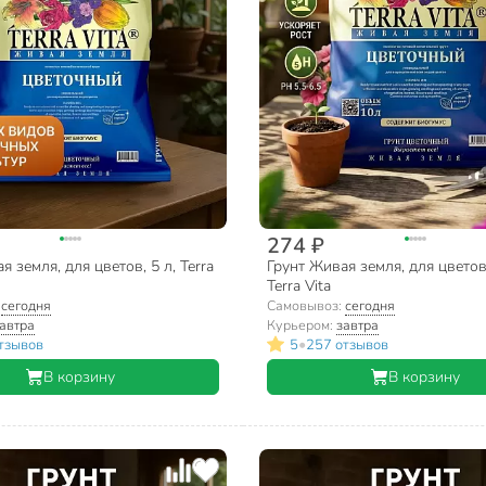
274 ₽
я земля, для цветов, 5 л, Terra
Грунт Живая земля, для цветов,
Terra Vita
:
сегодня
Самовывоз:
сегодня
автра
Курьером:
завтра
•
тзывов
5
257 отзывов
В корзину
В корзину