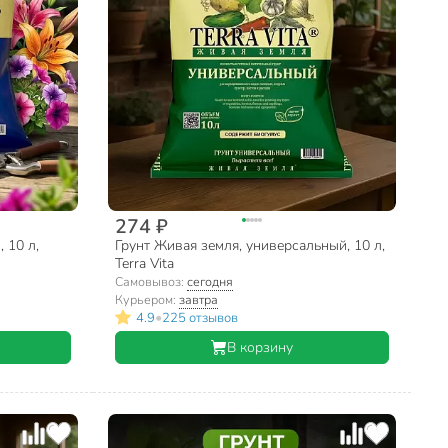
274 ₽
 10 л,
Грунт Живая земля, универсальный, 10 л,
Terra Vita
Самовывоз:
сегодня
Курьером:
завтра
•
4.9
225 отзывов
В корзину