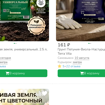
161 ₽
я земля, универсальный, 2.5 л,
Грунт Петуния-Виола-Настурци
Terra Vita
:
сегодня
Самовывоз:
10 августа
автра
Курьером:
завтра
•
зыва
5
22 отзыва
В корзину
В корзину