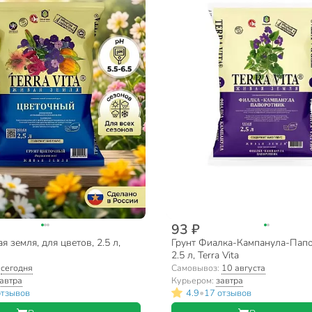
93 ₽
я земля, для цветов, 2.5 л,
Грунт Фиалка-Кампанула-Папо
2.5 л, Terra Vita
:
сегодня
Самовывоз:
10 августа
автра
Курьером:
завтра
•
отзывов
4.9
17 отзывов