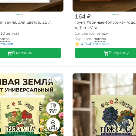
164 ₽
я земля, для цветов, 25 л,
Грунт Хвойные-Голубика-Родо
л, Terra Vita
:
10 августа
Самовывоз:
сегодня
автра
Курьером:
завтра
•
отзывов
4.9
49 отзывов
В корзину
В корзину