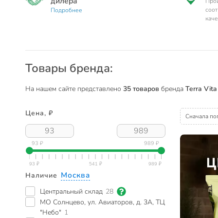
дилера
Прои
соот
Подробнее
каче
Товары бренда:
На нашем сайте представлено
35 товаров
бренда
Terra Vita
Цена, ₽
Сначала по
93 ₽
989 ₽
Москва
Наличие
Центральный склад
28
МО Солнцево, ул. Авиаторов, д. 3А, ТЦ
"Небо"
1