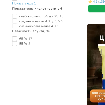
•
4.9
139
Показать еще 1
Показатель кислотности pH
слабокислая от 5.5 до 6.5
15
среднекислая от 4.0 до 5.5
5
сильнокислая менее 4.0
1
Влажность грунта, %
65 %
17
55 %
3