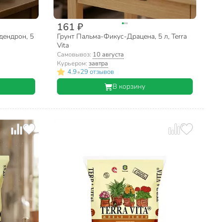
161 ₽
дендрон, 5
Грунт Пальма-Фикус-Драцена, 5 л, Terra
Vita
Самовывоз:
10 августа
Курьером:
завтра
•
4.9
29 отзывов
В корзину