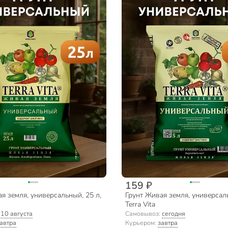
159 ₽
я земля, универсальный, 25 л,
Грунт Живая земля, универсаль
Terra Vita
:
10 августа
Самовывоз:
сегодня
автра
Курьером:
завтра