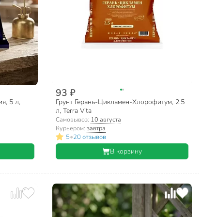
93 ₽
я, 5 л,
Грунт Герань-Цикламен-Хлорофитум, 2.5
л, Terra Vita
Самовывоз:
10 августа
Курьером:
завтра
•
5
20 отзывов
В корзину