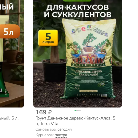
169 ₽
ный, 5 л,
Грунт Денежное дерево-Кактус-Алоэ, 5
л, Terra Vita
Самовывоз:
сегодня
Курьером:
завтра