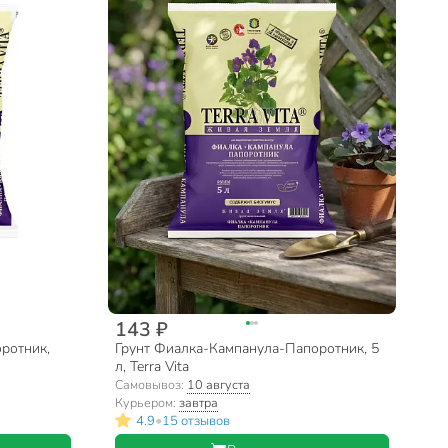
143 ₽
ротник,
Грунт Фиалка-Кампанула-Папоротник, 5
л, Terra Vita
Самовывоз:
10 августа
Курьером:
завтра
•
4.9
15 отзывов