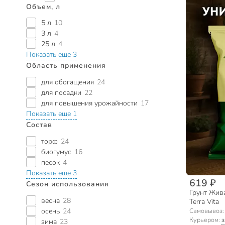
Объем, л
5 л
10
3 л
4
25 л
4
Показать еще 3
Область применения
для обогащения
24
для посадки
22
для повышения урожайности
17
Показать еще 1
Состав
торф
24
биогумус
16
песок
4
Показать еще 3
619 ₽
Сезон использования
Грунт Жива
весна
28
Terra Vita
Самовывоз
осень
24
Курьером:
з
зима
23