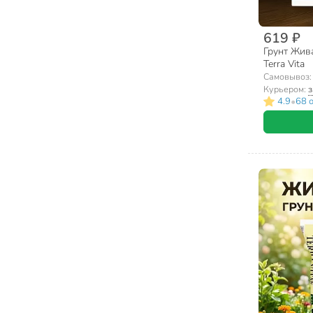
619 ₽
Грунт Жива
Terra Vita
Самовывоз
Курьером:
з
•
4.9
68 