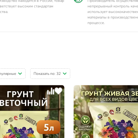
зводство находится в России, товар
Производитель осуществля
ветствует высоким стандартам
непрерывный контроль каче
ства.
использует высококачеств
материалы в производстве
процессе.
пулярные
Показать по:
32