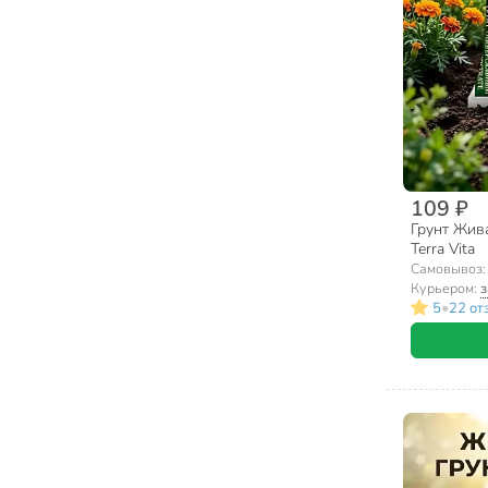
109 ₽
Грунт Жива
Terra Vita
Самовывоз
Курьером:
з
•
5
22 от