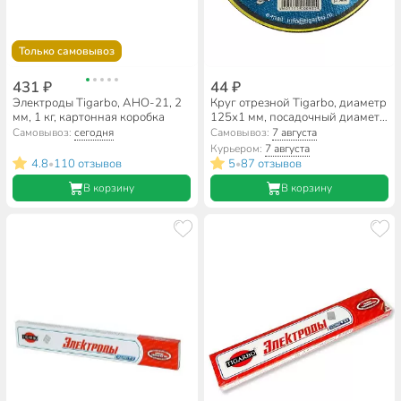
Только самовывоз
431 ₽
44 ₽
Электроды Tigarbo, AHO-21, 2
Круг отрезной Tigarbo, диаметр
мм, 1 кг, картонная коробка
125х1 мм, посадочный диаметр
22 мм, зернистость F60, 14А
Самовывоз:
сегодня
Самовывоз:
7 августа
Курьером:
7 августа
4.8
110 отзывов
5
87 отзывов
•
•
В корзину
В корзину