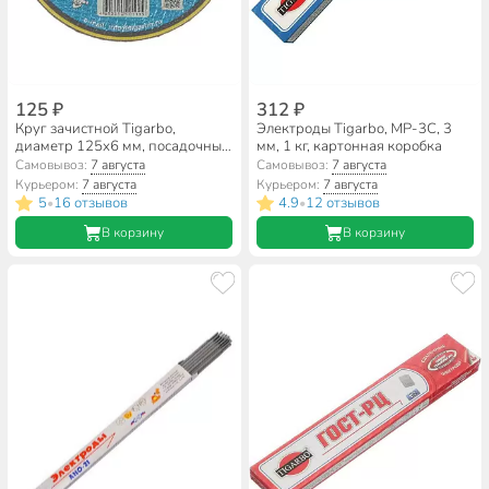
125 ₽
312 ₽
Круг зачистной Tigarbo,
Электроды Tigarbo, MP-3C, 3
диаметр 125х6 мм, посадочный
мм, 1 кг, картонная коробка
диаметр 22 мм, зернистость
Самовывоз:
7 августа
Самовывоз:
7 августа
F24, 14А
Курьером:
7 августа
Курьером:
7 августа
5
16 отзывов
4.9
12 отзывов
•
•
В корзину
В корзину