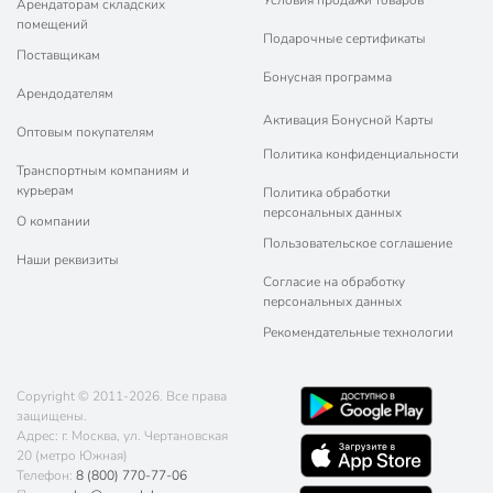
Условия продажи товаров
Арендаторам складских
помещений
Подарочные сертификаты
Поставщикам
Бонусная программа
Арендодателям
Активация Бонусной Карты
Оптовым покупателям
Политика конфиденциальности
Транспортным компаниям и
курьерам
Политика обработки
персональных данных
О компании
Пользовательское соглашение
Наши реквизиты
Согласие на обработку
персональных данных
Рекомендательные технологии
Copyright © 2011-2026. Все права
защищены.
Адрес: г. Москва, ул. Чертановская
20 (метро Южная)
Телефон:
8 (800) 770-77-06