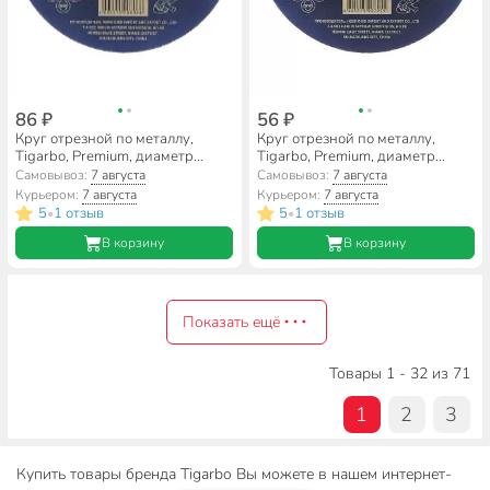
86 ₽
56 ₽
Круг отрезной по металлу,
Круг отрезной по металлу,
Tigarbo, Premium, диаметр
Tigarbo, Premium, диаметр
150х1.6 мм, посадочный
125х1 мм, посадочный диаметр
Самовывоз:
7 августа
Самовывоз:
7 августа
диаметр 22 мм, зернистость 14,
22 мм, зернистость 14, A60
Курьером:
7 августа
Курьером:
7 августа
A46
5
1 отзыв
5
1 отзыв
•
•
В корзину
В корзину
Показать ещё
Товары 1 - 32 из 71
1
2
3
Купить товары бренда Tigarbo Вы можете в нашем интернет-