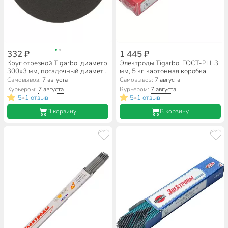
332 ₽
1 445 ₽
Круг отрезной Tigarbo, диаметр
Электроды Tigarbo, ГОСТ-РЦ, 3
300х3 мм, посадочный диаметр
мм, 5 кг, картонная коробка
32 мм, зернистость F24, 14А
Самовывоз:
7 августа
Самовывоз:
7 августа
Курьером:
7 августа
Курьером:
7 августа
5
1 отзыв
5
1 отзыв
•
•
В корзину
В корзину