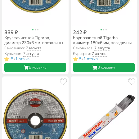
339 ₽
242 ₽
Круг зачистной Tigarbo,
Круг зачистной Tigarbo,
диаметр 230х6 мм, посадочный
диаметр 180х6 мм, посадочный
диаметр 22 мм, зернистость
диаметр 22 мм, зернистость
Самовывоз:
7 августа
Самовывоз:
7 августа
F24, 14А
F24, 14А
Курьером:
7 августа
Курьером:
7 августа
5
1 отзыв
5
1 отзыв
•
•
В корзину
В корзину