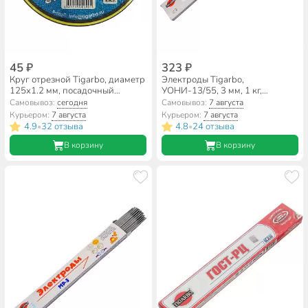
45 ₽
323 ₽
Круг отрезной Tigarbo, диаметр
Электроды Tigarbo,
125х1.2 мм, посадочный
УОНИ-13/55, 3 мм, 1 кг,
диаметр 22 мм, зернистость
картонная коробка
Самовывоз:
сегодня
Самовывоз:
7 августа
F60, 14А
Курьером:
7 августа
Курьером:
7 августа
4.9
32 отзыва
4.8
24 отзыва
•
•
В корзину
В корзину