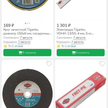
169 ₽
1 301 ₽
Круг зачистной Tigarbo,
Электроды Tigarbo,
диаметр 150х6 мм, посадочный
УОНИ-13/55, 4 мм, 5 кг,
диаметр 22 мм, зернистость
картонная коробка
Самовывоз:
7 августа
Самовывоз:
7 августа
F24, 14А
Курьером:
7 августа
Курьером:
7 августа
5
1 отзыв
5
1 отзыв
•
•
В корзину
В корзину