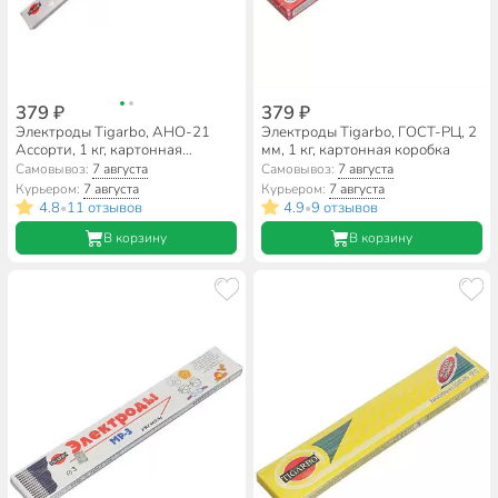
379 ₽
379 ₽
Электроды Tigarbo, AHO-21
Электроды Tigarbo, ГОСТ-РЦ, 2
Ассорти, 1 кг, картонная
мм, 1 кг, картонная коробка
коробка, 2, 2.5, 3 мм
Самовывоз:
7 августа
Самовывоз:
7 августа
Курьером:
7 августа
Курьером:
7 августа
4.8
11 отзывов
4.9
9 отзывов
•
•
В корзину
В корзину