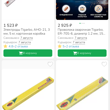
1 523 ₽
2 925 ₽
Электроды Tigarbo, AHO-21, 3
Проволока сварочная Tigarbo,
мм, 5 кг, картонная коробка
ER-70S-6, диаметр 1.2 мм, 15
кг, D270
Самовывоз:
7 августа
Самовывоз:
7 августа
Курьером:
7 августа
Курьером:
7 августа
4.8
2 отзыва
5
2 отзыва
•
•
В корзину
В корзину