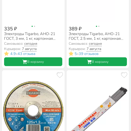
335 ₽
389 ₽
Электроды Tigarbo, AHO-21
Электроды Tigarbo, AHO-21
ГОСТ, 3 мм, 1 кг, картонная
ГОСТ, 2.5 мм, 1 кг, картонная
коробка
коробка
Самовывоз:
сегодня
Самовывоз:
сегодня
Курьером:
7 августа
Курьером:
7 августа
4.9
43 отзыва
5
39 отзывов
•
•
В корзину
В корзину