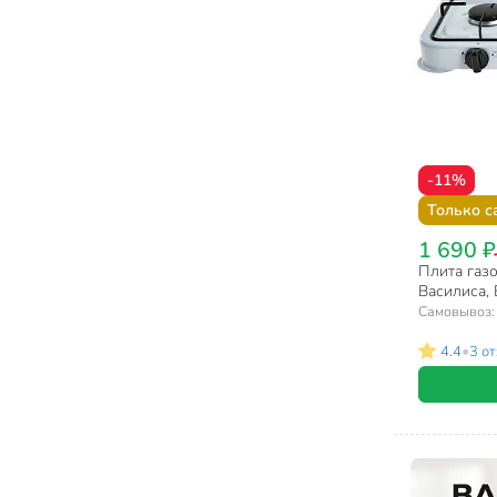
-11%
Только с
1 690 ₽
Плита газо
Василиса,
Самовывоз
•
4.4
3 о