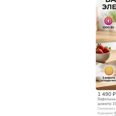
1 490 ₽
Вафельница
диаметр 19
покрытие,
Самовывоз
Курьером:
5