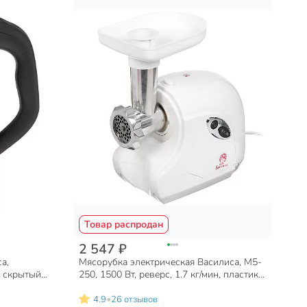
Товар распродан
2 547 ₽
а,
Мясорубка электрическая Василиса, М5-
, скрытый
250, 1500 Вт, реверс, 1.7 кг/мин, пластик,
жавеющая
защита от перегрева
•
4.9
26 отзывов