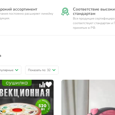
рокий ассортимент
Соответствие высок
стандартам
пания постоянно расширяет линейку
дукции.
Вся продукция сертифициро
соответствует стандартам и 
принятым в РФ.
а
пулярные
Показать по:
32