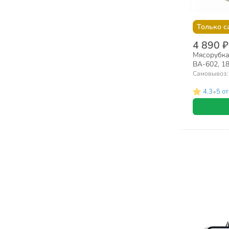
Только с
4 890 ₽
Мясорубка
ВА-602, 180
пластик, 3
Самовывоз
•
4.3
5 о