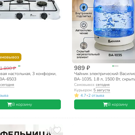
амовывоз
989 ₽
1 890 ₽
вая настольная, 3 конфорки,
Чайник электрический Василис
 ВА-6503
ВА-1035, 1.8 л, 1500 Вт, скрыт
нагревательный элемент, жар
:
сегодня
Самовывоз:
сегодня
стекло
Курьером:
5 августа
•
тзыва
4.7
2 отзыва
В корзину
В корзину