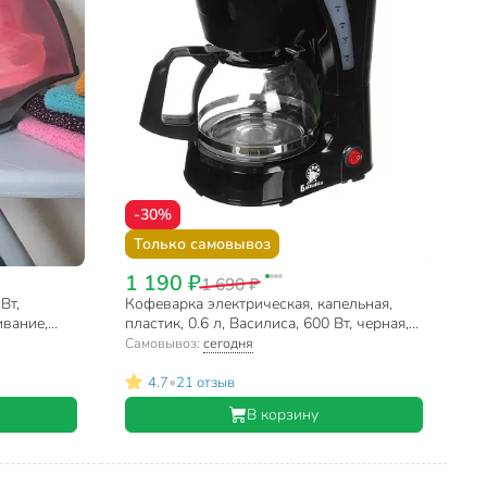
-30%
Только самовывоз
1 190 ₽
1 690 ₽
Вт,
Кофеварка электрическая, капельная,
ивание,
пластик, 0.6 л, Василиса, 600 Вт, черная,
, розово-
КВ2-600
Самовывоз:
сегодня
•
4.7
21 отзыв
В корзину