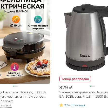
Товар распродан
829 ₽
 Василиса, Венская, 1000 Вт,
Чайник электрический Василис
 см, черная, антипригарное
ВА-1038, серый, 1.8 л, 1500 Вт
 ВА-5401
нагревательный элемент, нер
:
7 августа
сталь
•
4.5
33 отзыва
 августа