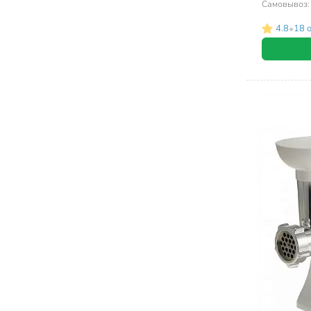
Самовывоз
•
4.8
18 