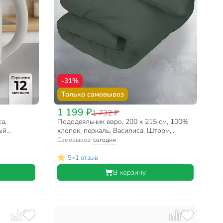
-31%
Только самовывоз
1 199 ₽
1 732 ₽
а,
Пододеяльник евро, 200 х 215 см, 100%
ый
хлопок, перкаль, Василиса, Шторм,
опрочный,
молния
Самовывоз:
сегодня
•
5
1 отзыв
В корзину