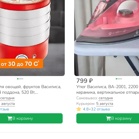
799 ₽
ля овощей, фруктов Василиса,
Утюг Василиса, ВА-2001, 2200 
 поддона, 520 Вт,
керамика, вертикальное отпар
ая температура 30-70 °C
антипригарное покрытие, 1.5 м
:
сегодня
Самовывоз:
сегодня
коричневый
 августа
Курьером:
5 августа
•
отзыв
4.8
32 отзыва
В корзину
В корзину