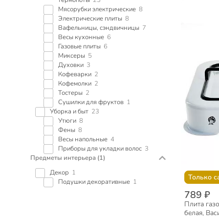
Мясорубки электрические
8
Электрические плиты
8
Вафельницы, сэндвичницы
7
Весы кухонные
6
Газовые плиты
6
Миксеры
5
Духовки
3
Кофеварки
2
Кофемолки
2
Тостеры
2
Сушилки для фруктов
1
Уборка и быт
23
Утюги
8
Фены
8
Весы напольные
4
Приборы для укладки волос
3
Предметы интерьера
(1)
Декор
1
Только с
Подушки декоративные
1
789 ₽
Плита газо
белая, Вас