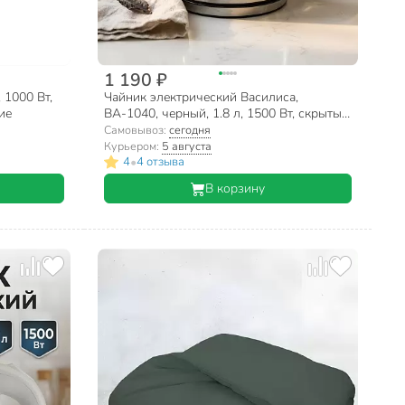
1 190 ₽
 1000 Вт,
Чайник электрический Василиса,
ие
ВА-1040, черный, 1.8 л, 1500 Вт, скрытый
нагревательный элемент, стекло
Самовывоз:
сегодня
Курьером:
5 августа
•
4
4 отзыва
В корзину