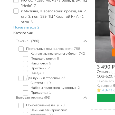
МО Солнцево, ул. Авиаторов, д. 3А, ТЦ
"Небо"
7
г. Мытищи, Шараповский проезд, вл. 2,
стр. 3, пом. 289, ТЦ "Красный Кит", -1
этаж
6
Показать еще 2
Категории
Текстиль
(780)
Постельные принадлежности
758
Комплекты постельного белья
742
Пододеяльники
8
Наволочки
5
3 490 ₽
Простыни
2
Сушилка д
Пледы
1
СОЗ-520, 4
Для кухни и столовой
22
регулируем
Самовывоз
Скатерти
19
Курьером:
5
Наборы полотенец кухонных
2
•
4.8
41 
Прихватки
1
Бытовая техника
(96)
Приготовление пищи
73
Чайники электрические,
термопоты
23