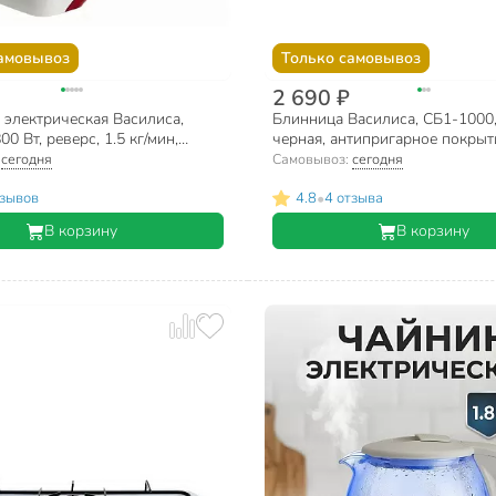
амовывоз
Только самовывоз
2 690 ₽
 электрическая Василиса,
Блинница Василиса, СБ1-1000,
0 Вт, реверс, 1.5 кг/мин,
черная, антипригарное покрыт
 насадки
:
сегодня
Самовывоз:
сегодня
•
тзывов
4.8
4 отзыва
В корзину
В корзину