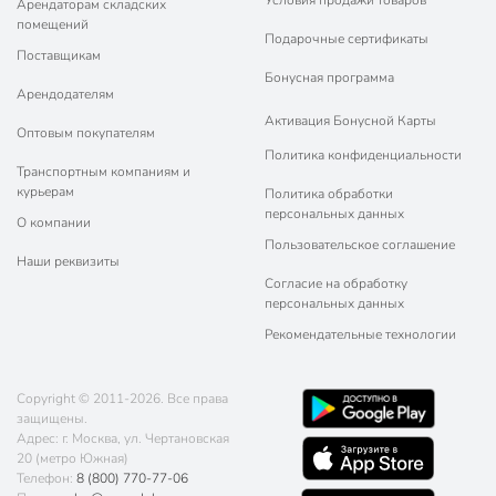
Условия продажи товаров
Арендаторам складских
помещений
Подарочные сертификаты
Поставщикам
Бонусная программа
Арендодателям
Активация Бонусной Карты
Оптовым покупателям
Политика конфиденциальности
Транспортным компаниям и
курьерам
Политика обработки
персональных данных
О компании
Пользовательское соглашение
Наши реквизиты
Согласие на обработку
персональных данных
Рекомендательные технологии
Copyright © 2011-2026. Все права
защищены.
Адрес: г. Москва, ул. Чертановская
20 (метро Южная)
Телефон:
8 (800) 770-77-06