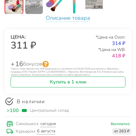
Описание товара
ЦЕНА:
*Цена на Ozon:
311 ₽
314 ₽
*Цена на WB:
418 ₽
+ 16
бонусов
*Цена с Озон банком или WB кошельком по состоянию на 04.08.2026 для региона г. Воронеж у
продавца ООО «Прайм» (ОГРН 1233600006903, г. Воронеж, Волгоградская 32). В течение дня цена
может изменяться. Актуальную цену уточняйте на сайте маркетплейса.
Купить в 1 клик
В наличии
>100
Центральный склад
сегодня
Самовывоз:
бесплатно
6 августа
Курьером:
от 263 ₽