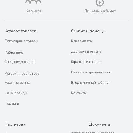
Техническая информация
Карьера
Личный кабинет
полимер,
Материал
полиэстер
Каталог товаров
Сервис и помощь
Страна производства
Китай
Популярные товары
Как заказать
для ухода за
Доставка и оплата
Назначение
Избранное
лицом
Спецпредложения
Гарантия и возврат
Цвет
в ассортименте
Отзывы и предложения
История просмотров
Артикул производителя
Y4-11517
Наши магазины
Вход в личный кабинет
Вес в упаковке
45 г
Наши бренды
Контакты
Габариты упаковки
4 x 15 x 21 см
Подарки
Партнерам
Документы