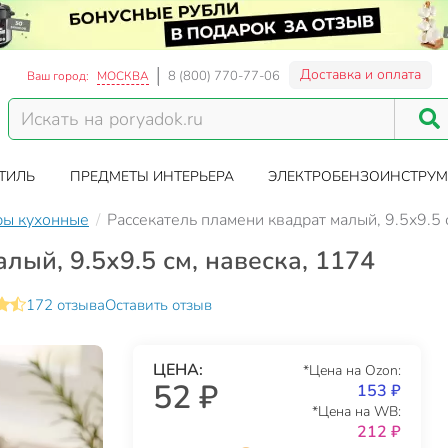
Доставка и оплата
8 (800) 770-77-06
Ваш город:
МОСКВА
ТИЛЬ
ПРЕДМЕТЫ ИНТЕРЬЕРА
ЭЛЕКТРОБЕНЗОИНСТРУМ
ры кухонные
Рассекатель пламени квадрат малый, 9.5х9.5 
лый, 9.5х9.5 см, навеска, 1174
172 отзыва
Оставить отзыв
ЦЕНА:
*Цена на Ozon:
52 ₽
153 ₽
*Цена на WB:
212 ₽