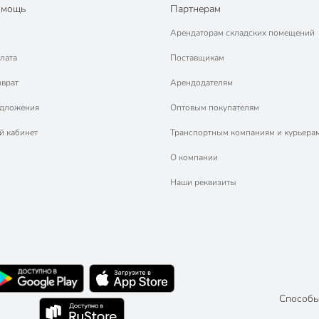
омощь
Партнерам
Арендаторам складских помещений
лата
Поставщикам
зврат
Арендодателям
едложения
Оптовым покупателям
й кабинет
Транспортным компаниям и курьера
О компании
Наши реквизиты
Способы