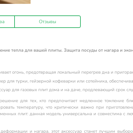
ва
Отзывы
ение тепла для вашей плиты. Защита посуды от нагара и эко
ивает огонь, предотвращая локальный перегрев дна и пригора
ер для турки, гейзерной кофеварки или сотейника, обеспечив
суар для газовых плит дома и на даче, продлевающий срок с
ешение для тех, кто предпочитает медленное томление блю
ировать температуру, что критически важно при приготовлен
еменных плит: данная модель универсальна и совместима с л
 деформации и нагара, этот аксессуар станет лучшим выбор