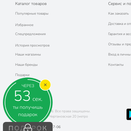
Каталог товаров
Сервис и п
Популярные товары
Как заказать
Доставка и оп
Избранное
Спецпредложения
Гарантия и во
Отзывы и пр
История просмотров
Наши магазины
Вход в личны
Наши бренды
Контакты
Подарки
ЧЕРЕЗ
52
сек.
ты получишь
Copyright © 2011-2026. Все права защищены.
подарок
Адрес: г. Москва, ул. Чертановская 20 (метро
Южная)
ПОДАРОК
Телефон:
8 (800) 770-77-06