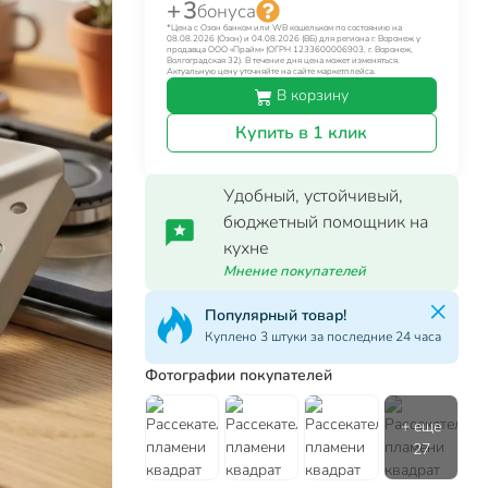
+ 3
бонуса
*Цена с Озон банком или WB кошельком по состоянию на
08.08.2026 (Озон) и 04.08.2026 (ВБ) для региона г. Воронеж у
продавца ООО «Прайм» (ОГРН 1233600006903, г. Воронеж,
Волгоградская 32). В течение дня цена может изменяться.
Актуальную цену уточняйте на сайте маркетплейса.
В корзину
Купить в 1 клик
Удобный, устойчивый,
бюджетный помощник на
кухне
Мнение покупателей
Популярный товар!
Куплено 3 штуки за последние 24 часа
Фотографии покупателей