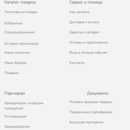
Каталог товаров
Сервис и помощь
управления, исключающая соскальзывание пальцев.
Популярные товары
Как заказать
Геометрия боковых поверхностей изделия
разработана для улучшения теплового режима
Доставка и оплата
Избранное
работы.
Спецпредложения
Гарантия и возврат
Упаковка из твердого лакированного картона
предотвращает повреждение товара при
Отзывы и предложения
История просмотров
транспортировке и красиво выделяет продукцию в
торговой точке.
Наши магазины
Вход в личный кабинет
Наши бренды
Контакты
Удобство монтажа
Подарки
Возможность пломбирования для защиты от
несанкционированного доступа (заглушка
поставляется отдельно).
Партнерам
Документы
Универсальная головка усиленного винта клеммного
зажима позволяет использовать любую отвертку и
Условия продажи товаров
Арендаторам складских
обеспечить необходимое усилие при затяжении.
помещений
Подарочные сертификаты
Поставщикам
Подробная инструкция по монтажу и эксплуатации
Бонусная программа
позволяет легко монтировать автомат даже
Арендодателям