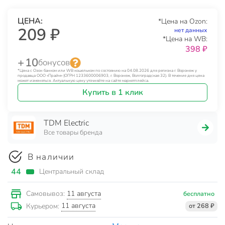
ЦЕНА:
*Цена на Ozon:
209 ₽
нет данных
*Цена на WB:
398 ₽
+ 10
бонусов
*Цена с Озон банком или WB кошельком по состоянию на 04.08.2026 для региона г. Воронеж у
продавца ООО «Прайм» (ОГРН 1233600006903, г. Воронеж, Волгоградская 32). В течение дня цена
может изменяться. Актуальную цену уточняйте на сайте маркетплейса.
Купить в 1 клик
TDM Electric
Все товары бренда
В наличии
44
Центральный склад
11 августа
Самовывоз:
бесплатно
11 августа
Курьером:
от 268 ₽