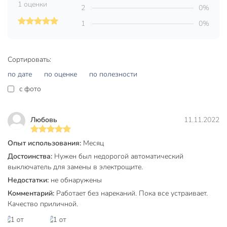
1 оценки
2
0%
максимальный ток короткого замыкания, который
данный автомат способен отключить и остаться в
1
0%
работоспособном состоянии.
Автоматические выключатели ВА 47-29 предназначены
Сортировать:
для защиты распределительных и групповых цепей,
имеющих различную нагрузку:
по дате
по оценке
по полезности
c фото
электроприборы, освещение – выключатели с
характеристикой В,
двигатели с небольшими пусковыми токами
Любовь
11.11.2022
(компрессор, вентилятор) – выключатели с
характеристикой C,
Опыт использования:
Месяц
двигатели с большими пусковыми токами
Достоинства:
Нужен был недорогой автоматический
(подъемные механизмы, насосы) – выключатели с
выключатель для замены в электрощите.
характеристикой D.
Недостатки:
не обнаружены
Комментарий:
Работает без нареканий. Пока все устраивает.
Материалы
Качество приличной.
Корпус и детали аппарата выполнены из пластика,
не поддерживающего горение.