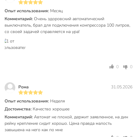
Материалы
Опыт использования:
Месяц
Корпус и детали аппарата выполнены из пластика,
Комментарий:
Очень здоровский автоматический
не поддерживающего горение.
выключатель, брал для подключения компрессора 100 литров,
со своей задачей справляется на ура!
Маркировка аппарата выполнена в соответствии с
правилами ГОСТ и не подвержена стиранию.
Конструкция
Отличительной особенностью данных автоматов
0
0
является ширина модуля – 17,5 мм достигаемая за
счет применяемых материалов и технологий.
Насечки на контактных зажимах предотвращают
Рома
31.05.2026
перегрев и оплавление проводов за счет более
плотного и большего по площади контакта.
Опыт использования:
Неделя
Контактные группы снабжены серебряными
Достоинства:
Качество хорошее
вставками для увеличения срока службы контактов
Комментарий:
Автомат не плохой, держит заявленное, на дин
посредством увеличения износоустойчивости; так же
рейку крепление сидит хорошо. Цена правда малость
это уменьшает переходное сопротивление и потери.
завышена на него как по мне
На лицевой панели автоматического выключателя