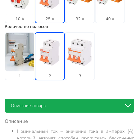
10 А
25 А
32 А
40 А
Количество полюсов
1
2
3
Описание товара
Описание
Номинальный ток – значение тока в амперах (А),
который автомат способен пропускать бесконечно