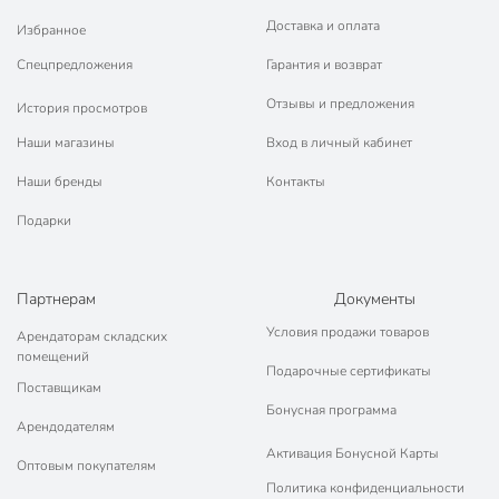
Подробная инструкция по монтажу и эксплуатации
позволяет легко монтировать автомат даже
Доставка и оплата
Избранное
начинающему монтажнику.
Спецпредложения
Гарантия и возврат
Техническая информация
Отзывы и предложения
История просмотров
Отключающая способность, кА
4.5 кА
Наши магазины
Вход в личный кабинет
Номинальный ток, А
25 А
Наши бренды
Контакты
Количество полюсов
2
Подарки
Бренд
TDM Electric
Страна производства
Китай
Партнерам
Документы
Условия продажи товаров
Арендаторам складских
Тип
автомат
помещений
Подарочные сертификаты
Тип расцепления
С
Поставщикам
Бонусная программа
Артикул производителя
SQ0206-0095
Арендодателям
Активация Бонусной Карты
Модель
ВА47-29
Оптовым покупателям
Политика конфиденциальности