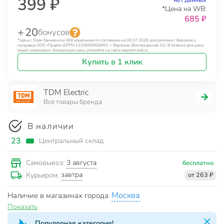
399 ₽
нет данных
*Цена на WB:
685 ₽
+ 20
бонусов
*Цена с Озон банком или WB кошельком по состоянию на 30.07.2026 для региона г. Воронеж у
продавца ООО «Прайм» (ОГРН 1233600006903, г. Воронеж, Волгоградская 32). В течение дня цена
может изменяться. Актуальную цену уточняйте на сайте маркетплейса.
Купить в 1 клик
TDM Electric
Все товары бренда
В наличии
23
Центральный склад
3 августа
Самовывоз:
бесплатно
завтра
Курьером:
от 263 ₽
Москва
Наличие в магазинах города
Показать
Популярная категория!