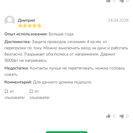
0
0
ВА47-29 реализован механический индикатор
положения контактов (включено/отключено).
Дмитрий
24.04.2026
В аппарате применена эргономичная рукоятка
управления, исключающая соскальзывание пальцев.
Опыт использования:
Больше года
Геометрия боковых поверхностей изделия
Достоинства:
Защита проводов сечением 4 кв.мм. от
разработана для улучшения теплового режима
перегрузки по току. Можно выключить ввод на даче и работать
работы.
безпасно. Разрывает оба полюса от напряжения. Держит
Упаковка из твердого лакированного картона
5000вт не нагреваясь.
предотвращает повреждение товара при
Недостатки:
Контакты лучше не перетягивать, можно головку
транспортировке и красиво выделяет продукцию в
совать.
торговой точке.
Комментарий:
Для дачного домика подошло.
Удобство монтажа
Возможность пломбирования для защиты от
несанкционированного доступа (заглушка
поставляется отдельно).
0
0
Универсальная головка усиленного винта клеммного
зажима позволяет использовать любую отвертку и