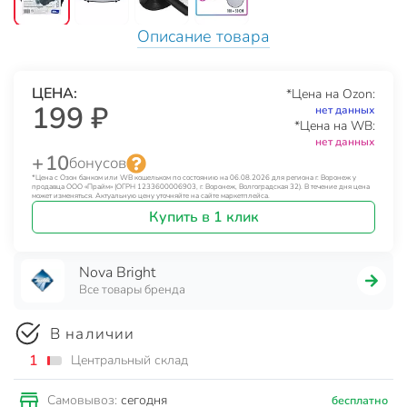
Описание товара
ЦЕНА:
*Цена на Ozon:
199 ₽
нет данных
*Цена на WB:
нет данных
+ 10
бонусов
*Цена с Озон банком или WB кошельком по состоянию на 06.08.2026 для региона г. Воронеж у
продавца ООО «Прайм» (ОГРН 1233600006903, г. Воронеж, Волгоградская 32). В течение дня цена
может изменяться. Актуальную цену уточняйте на сайте маркетплейса.
Купить в 1 клик
Nova Bright
Все товары бренда
В наличии
1
Центральный склад
сегодня
Самовывоз:
бесплатно