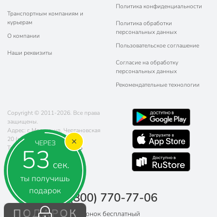
Политика конфиденциальности
Транспортным компаниям и
курьерам
Политика обработки
персональных данных
О компании
Пользовательское соглашение
Наши реквизиты
Согласие на обработку
персональных данных
Рекомендательные технологии
Copyright © 2011-2026. Все права
защищены.
Адрес: г. Москва, ул. Чертановская
20 (метро Южная)
ЧЕРЕЗ
52
Телефон:
8 (800) 770-77-06
Почта:
sales@poryadok.ru
сек.
ты получишь
подарок
8 (800) 770-77-06
ПОДАРОК
Звонок бесплатный