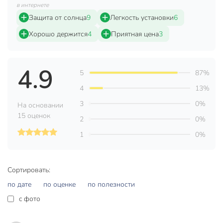
в интернете
ярко и может вызвать выцветание.
Защита от солнца
9
Легкость установки
6
Техническая информация
Хорошо держится
4
Приятная цена
3
Количество в наборе, шт
1 шт
Бренд
Nova Bright
4.9
5
87%
Страна производства
Китай
4
13%
Расположение шторки
заднее стекло
3
0%
На основании
15 оценок
C присосками
с присоской
2
0%
1
0%
Вес в упаковке
90 г
Габариты упаковки
2 x 30 x 32 см
Сортировать:
по дате
по оценке
по полезности
c фото