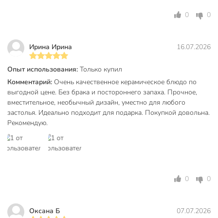
фруктов. Овальный силуэт позволяет эргономично
разместить блюдо на столе, не перекрывая другие
0
0
предметы сервировки.
Как ухаживать за рельефной керамикой, чтобы она
Ирина Ирина
16.07.2026
дольше служила?
Опыт использования:
Только купил
Изделие неприхотливо в уходе: его можно мыть в
посудомоечной машине. Рельефный дизайн не требует
Комментарий:
Очень качественное керамическое блюдо по
выгодной цене. Без брака и постороннего запаха. Прочное,
специальных щеток, достаточно стандартного цикла мойки
вместительное, необычный дизайн, уместно для любого
с мягким моющим средством.
застолья. Идеально подходит для подарка. Покупкой довольна.
Техническая информация
Рекомендую.
Высота, см
3 см
Ширина, см
19 см
Длина, см
27 см
0
0
Количество в наборе, шт
1 шт
Оксана Б
07.07.2026
Страна производства
Китай