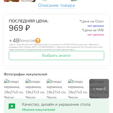
Описание товара
ПОСЛЕДНЯЯ ЦЕНА:
*Цена на Ozon:
969 ₽
нет данных
*Цена на WB:
нет данных
+ 48
бонусов
*Цена с Озон банком или WB кошельком по состоянию на 06.08.2026 для региона г. Воронеж у
продавца ООО «Прайм» (ОГРН 1233600006903, г. Воронеж, Волгоградская 32). В течение дня цена
может изменяться. Актуальную цену уточняйте на сайте маркетплейса.
Выбрать аналог
Фотографии покупателей
Качество, дизайн и украшение стола
Мнение покупателей