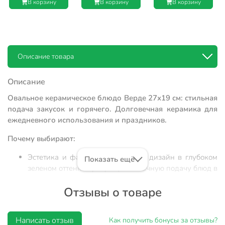
В корзину
В корзину
В корзину
Описание товара
Описание
Овальное керамическое блюдо Верде 27х19 см: стильная
подача закусок и горячего. Долговечная керамика для
ежедневного использования и праздников.
Почему выбирают:
Эстетика и фактура: рельефный дизайн в глубоком
Показать ещё
зеленом оттенке превращает обычную подачу блюд в
ресторанную сервировку.
Отзывы о товаре
Практичность материалов: высокопрочная керамика
устойчива к перепадам температур, что позволяет
использовать блюдо для подачи горячего мяса или
Написать отзыв
Как получить бонусы за отзывы?