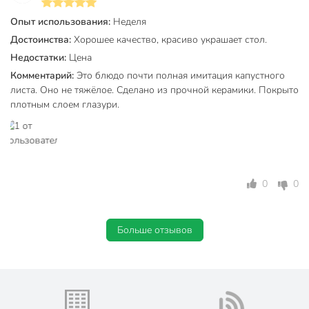
Коллекция
Верде
Опыт использования:
Неделя
Достоинства:
Хорошее качество, красиво украшает стол.
для
Можно мыть в посудомоечной
посудомоечной
Недостатки:
Цена
машине
машины
Комментарий:
Это блюдо почти полная имитация капустного
листа. Оно не тяжёлое. Сделано из прочной керамики. Покрыто
Использование в СВЧ
для СВЧ
плотным слоем глазури.
С рисунком
без рисунка
С крышкой
без крышки
Материал
керамика
0
0
На подставке
без подставки
Вращающиеся
не вращающиеся
Больше отзывов
Цвет
зеленый
универсальный
декоративный
для салата