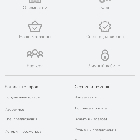
Назначение
для закусок
О компании
Блог
для фруктов
для мяса
Новый год
Наши магазины
Спецпредложения
8 Марта
Праздники
23 февраля
День Рождения
однотонный
Карьера
Личный кабинет
Дизайн
рельефный
Форма
овальный
Каталог товаров
Сервис и помощь
Артикул производителя
B010452
Популярные товары
Как заказать
Модель
Верде
Доставка и оплата
Избранное
Вес в упаковке
661 г
Спецпредложения
Гарантия и возврат
Отзывы и предложения
История просмотров