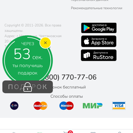
Рекомендательные технологии
Copyright © 2011-2026. Все права
защищены.
Адрес: г. Москва, ул. Чертановская
20 (метро Южная)
ЧЕРЕЗ
52
Телефон:
8 (800) 770-77-06
Почта:
sales@poryadok.ru
сек.
ты получишь
подарок
8 (800) 770-77-06
ПОДАРОК
Звонок бесплатный
Способы оплаты
0