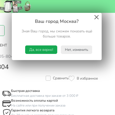
Вход / Регистрация
Ваш город Москва?
Зная Ваш город, мы сможем показать ещё
Избранное
Корзина
больше товаров.
ЕНТ
САД И ОГОРОД
ТУРИЗМ. ОТДЫХ НА ДАЧЕ
Да, все верно!
Нет, изменить
105-804
804
Сравнить
В избранное
Быстрая доставка
Бесплатная доставка при заказе от 3 000 ₽
Возможность оплаты картой
На сайте или при получении заказа
Гарантия легкого возврата