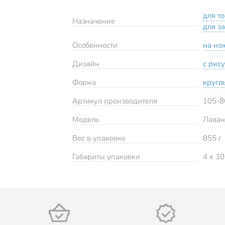
для то
Назначение
для з
Особенности
на но
Дизайн
с рис
Форма
кругл
Артикул производителя
105-8
Модель
Лаван
Вес в упаковке
855 г
Габариты упаковки
4 x 30