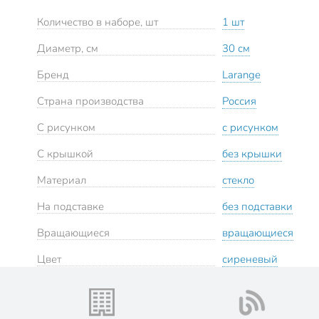
Количество в наборе, шт
1 шт
Диаметр, см
30 см
Бренд
Larange
Страна производства
Россия
С рисунком
с рисунком
С крышкой
без крышки
Материал
стекло
На подставке
без подставки
Вращающиеся
вращающиеся
Цвет
сиреневый