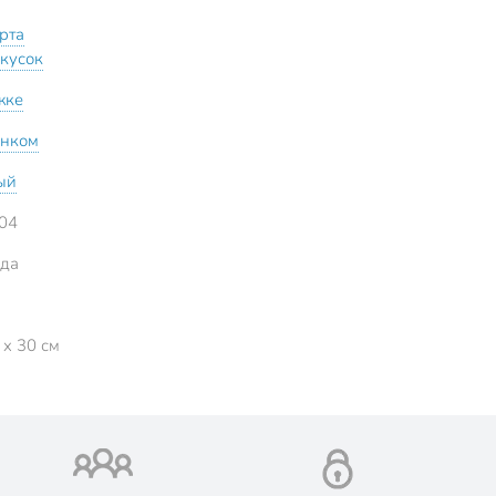
рта
акусок
жке
унком
ый
04
да
 x 30 см