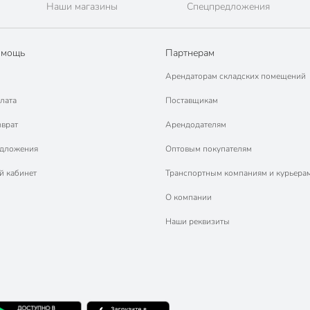
Наши магазины
Спецпредложения
омощь
Партнерам
Арендаторам складских помещений
лата
Поставщикам
зврат
Арендодателям
едложения
Оптовым покупателям
й кабинет
Транспортным компаниям и курьера
О компании
Наши реквизиты