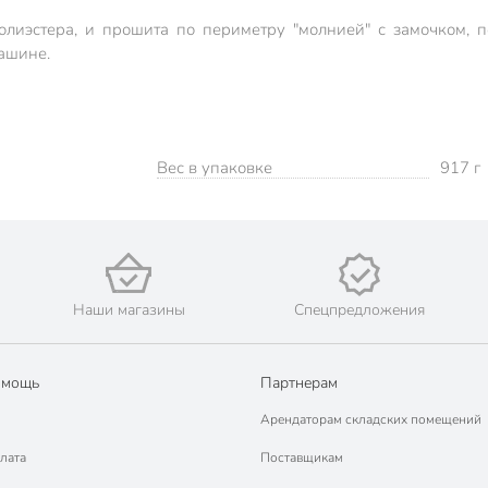
лиэстера, и прошита по периметру "молнией" с замочком, 
ашине.
Вес в упаковке
917 г
Наши магазины
Спецпредложения
омощь
Партнерам
Арендаторам складских помещений
лата
Поставщикам