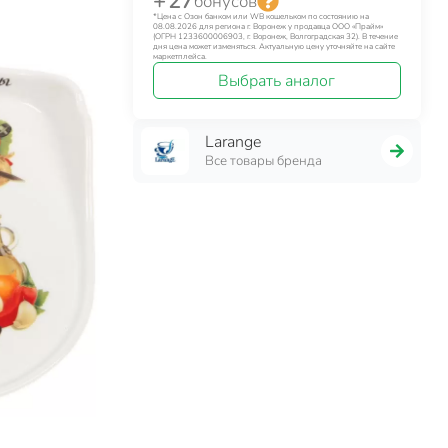
+ 27
бонусов
*Цена с Озон банком или WB кошельком по состоянию на
08.08.2026 для региона г. Воронеж у продавца ООО «Прайм»
(ОГРН 1233600006903, г. Воронеж, Волгоградская 32). В течение
дня цена может изменяться. Актуальную цену уточняйте на сайте
маркетплейса.
Выбрать аналог
Larange
Все товары бренда