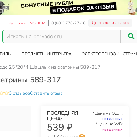
Доставка и оплата
8 (800) 770-77-06
Ваш город:
МОСКВА
ТИЛЬ
ПРЕДМЕТЫ ИНТЕРЬЕРА
ЭЛЕКТРОБЕНЗОИНСТРУМ
юдо 25*20*4 Шашлык из осетрины 589-317
сетрины 589-317
0 отзывов
Оставить отзыв
ПОСЛЕДНЯЯ
*Цена на Ozon:
ЦЕНА:
нет данных
539 ₽
*Цена на WB:
нет данных