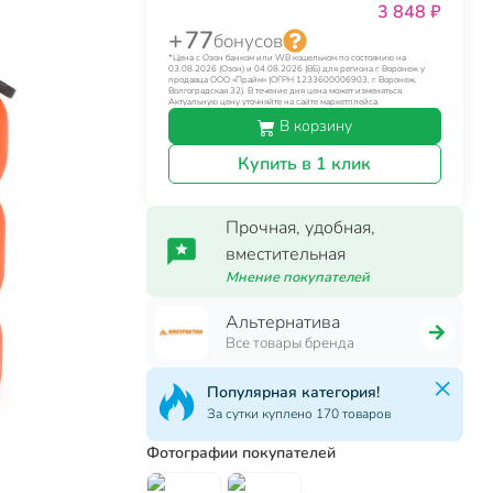
3 848 ₽
+ 77
бонусов
*Цена с Озон банком или WB кошельком по состоянию на
03.08.2026 (Озон) и 04.08.2026 (ВБ) для региона г. Воронеж у
продавца ООО «Прайм» (ОГРН 1233600006903, г. Воронеж,
Волгоградская 32). В течение дня цена может изменяться.
Актуальную цену уточняйте на сайте маркетплейса.
В корзину
Купить в 1 клик
Прочная, удобная,
вместительная
Мнение покупателей
Альтернатива
Все товары бренда
Популярная категория!
За сутки куплено 170 товаров
Фотографии покупателей