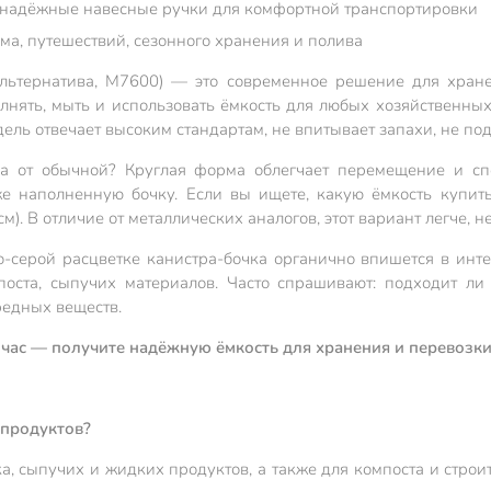
м, надёжные навесные ручки для комфортной транспортировки
ма, путешествий, сезонного хранения и полива
Альтернатива, М7600) — это современное решение для хране
нять, мыть и использовать ёмкость для любых хозяйственных 
дель отвечает высоким стандартам, не впитывает запахи, не п
ра от обычной? Круглая форма облегчает перемещение и сп
е наполненную бочку. Если вы ищете, какую ёмкость купит
). В отличие от металлических аналогов, этот вариант легче, н
-серой расцветке канистра-бочка органично впишется в инт
поста, сыпучих материалов. Часто спрашивают: подходит л
редных веществ.
час — получите надёжную ёмкость для хранения и перевозки 
 продуктов?
а, сыпучих и жидких продуктов, а также для компоста и строи