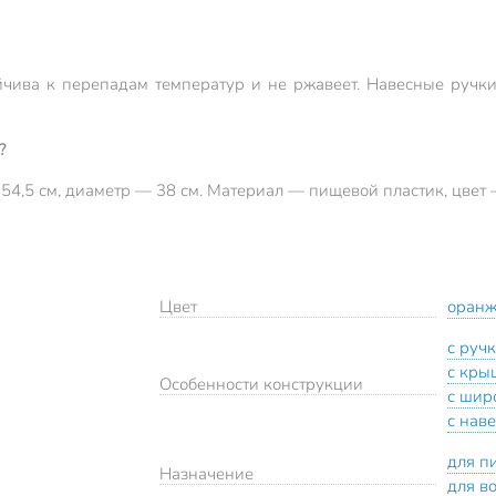
стойчива к перепадам температур и не ржавеет. Навесные руч
?
54,5 см, диаметр — 38 см. Материал — пищевой пластик, цвет
Цвет
оран
с руч
с кры
Особенности конструкции
с шир
с нав
для п
Назначение
для в