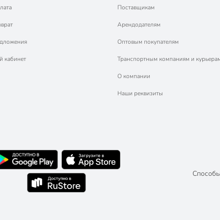
лата
Поставщикам
зврат
Арендодателям
едложения
Оптовым покупателям
й кабинет
Транспортным компаниям и курьера
О компании
Наши реквизиты
Способы