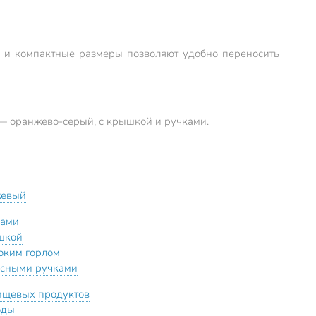
ки и компактные размеры позволяют удобно переносить
 — оранжево-серый, с крышкой и ручками.
жевый
ками
шкой
оким горлом
есными ручками
ищевых продуктов
оды