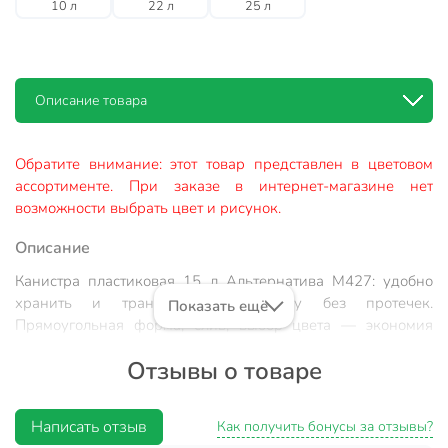
10 л
22 л
25 л
Описание товара
Обратите внимание: этот товар представлен в цветовом
ассортименте. При заказе в интернет-магазине нет
возможности выбрать цвет и рисунок.
Описание
Канистра пластиковая 15 л Альтернатива М427: удобно
хранить и транспортировать воду без протечек.
Показать ещё
Прямоугольная форма, слив, выбор цвета — экономия
времени и сил.
Отзывы о товаре
Почему выбирают:
Удобный слив — быстрое и аккуратное опорожнение
Написать отзыв
Как получить бонусы за отзывы?
без лишних усилий