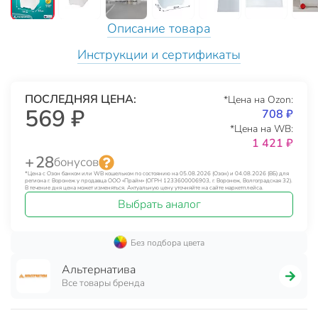
Описание товара
Инструкции и сертификаты
ПОСЛЕДНЯЯ ЦЕНА:
*Цена на Ozon:
569 ₽
708 ₽
*Цена на WB:
1 421 ₽
+ 28
бонусов
*Цена с Озон банком или WB кошельком по состоянию на 05.08.2026 (Озон) и 04.08.2026 (ВБ) для
региона г. Воронеж у продавца ООО «Прайм» (ОГРН 1233600006903, г. Воронеж, Волгоградская 32).
В течение дня цена может изменяться. Актуальную цену уточняйте на сайте маркетплейса.
Выбрать аналог
Без подбора цвета
Альтернатива
Все товары бренда