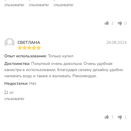
Тип
канистра
Форма
прямоугольный
3
0
Материал
пластик
Цвет
в ассортименте
СВЕТЛАНА
26.08.2024
со сливом
Особенности конструкции
с ручкой
Опыт использования:
Только купил
Назначение
для воды
Достоинства:
Покупкой очень довольна. Очень удобная
канистра в использовании, благодаря своему дизайну удобно
Артикул производителя
М427
наливать воду и также и выливать. Рекомендую.
Недостатки:
Нет.
Вес в упаковке
680 г
Габариты упаковки
38 x 21 x 35 см
3
1