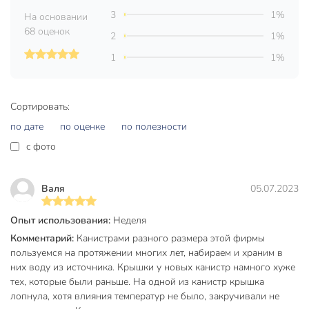
универсальному дизайну, изделие удобно брать с собой на
3
1%
На основании
пикник, использовать на даче или в мастерской. В
68 оценок
2
1%
ассортименте представлены разные цвета — это удобно
для маркировки содержимого или персонализации.
1
1%
Оформите заказ сейчас — выгодная цена на канистру для
воды 15 л, быстрая доставка и гарантия качества от
Сортировать:
российского производителя. Упростите хранение воды без
лишних забот.
по дате
по оценке
по полезности
c фото
Частые вопросы:
Какой размер у канистры и подойдет ли она для
Валя
05.07.2023
хранения воды?
Канистра имеет размеры 38×18×35 см, объём 15 литров,
Опыт использования:
Неделя
диаметр горловины 50 мм. Подходит для хранения и
Комментарий:
Канистрами разного размера этой фирмы
транспортировки питьевой воды.
пользуемся на протяжении многих лет, набираем и храним в
них воду из источника. Крышки у новых канистр намного хуже
В чем преимущества канистры со сливом?
тех, которые были раньше. На одной из канистр крышка
лопнула, хотя влияния температур не было, закручивали не
Слив позволяет быстро и аккуратно опорожнить канистру,