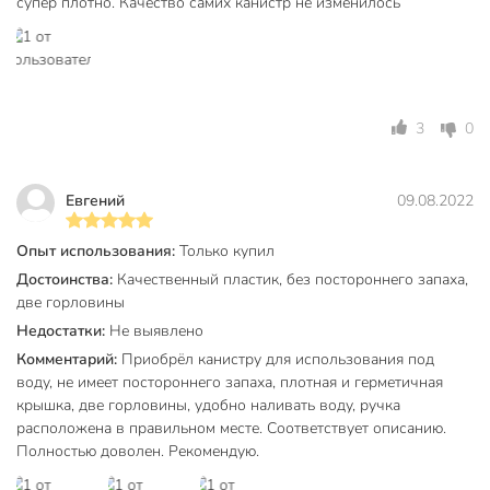
супер плотно. Качество самих канистр не изменилось
не проливая жидкость, что особенно удобно на даче и в
поездках.
Можно ли выбрать цвет канистры?
Канистра поставляется в ассортименте цветов, подбор
3
0
конкретного оттенка не предусмотрен.
Техническая информация
Евгений
09.08.2022
Высота, см
35 см
Опыт использования:
Только купил
Ширина, см
18 см
Достоинства:
Качественный пластик, без постороннего запаха,
Объем, л
15 л
две горловины
Недостатки:
Не выявлено
Длина, см
38 см
Комментарий:
Приобрёл канистру для использования под
Диаметр горловины, мм
50 мм
воду, не имеет постороннего запаха, плотная и герметичная
крышка, две горловины, удобно наливать воду, ручка
Бренд
Альтернатива
расположена в правильном месте. Соответствует описанию.
Полностью доволен. Рекомендую.
Страна производства
Россия