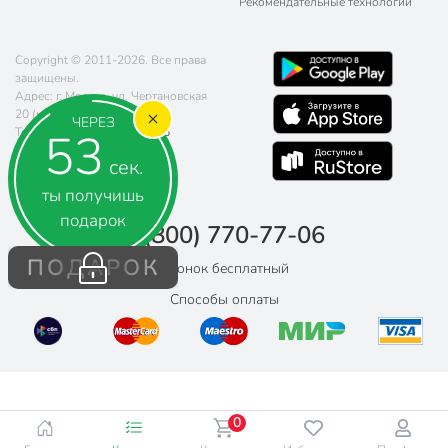
Рекомендательные технологии
Copyright © 2011-2026. Все права
защищены.
Адрес: г. Москва, ул. Чертановская
20 (метро Южная)
ЧЕРЕЗ
52
Телефон:
8 (800) 770-77-06
Почта:
sales@poryadok.ru
сек.
ты получишь
подарок
8 (800) 770-77-06
ПОДАРОК
Звонок бесплатный
Способы оплаты
0