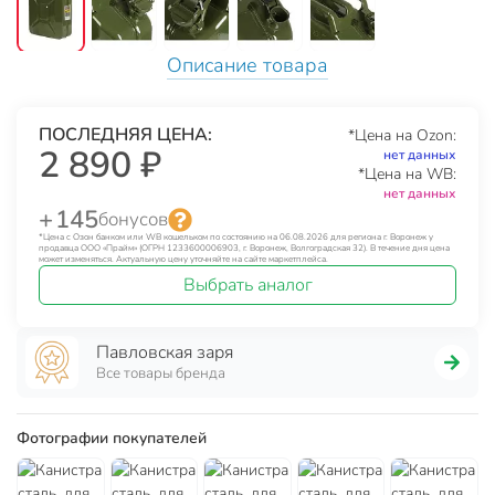
Описание товара
ПОСЛЕДНЯЯ ЦЕНА:
*Цена на Ozon:
2 890 ₽
нет данных
*Цена на WB:
нет данных
+ 145
бонусов
*Цена с Озон банком или WB кошельком по состоянию на 06.08.2026 для региона г. Воронеж у
продавца ООО «Прайм» (ОГРН 1233600006903, г. Воронеж, Волгоградская 32). В течение дня цена
может изменяться. Актуальную цену уточняйте на сайте маркетплейса.
Выбрать аналог
Павловская заря
Все товары бренда
Фотографии покупателей