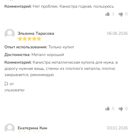
пластиковая канистра?
Комментарий:
Нет проблем. Канистра годная, пользуюсь
1
0
Стальная канистра долговечнее, не подвержена
деформации и выдерживает перепады температур, что
особенно важно для сезонного хранения на даче или в
Эльвина Тарасова
06.06.2026
гараже.
Каковы размеры и особенности конструкции?
Опыт использования:
Только купил
Достоинства:
Металл хороший
Размеры: длина — 28 см, ширина — 12 см, высота — 40
Комментарий:
Канистра металлическая купила для мужа, в
см. Вертикальная конструкция, крышка с фиксатором,
дорогу нужная вещь, стенки из плотного металла, плотно
двойные ручки для удобства переноски.
закрывается, рекомендую.
Техническая информация
Высота, см
40 см
Ширина, см
12 см
0
0
Объем, л
20 л
Длина, см
28 см
Екатерина Ким
03.01.2026