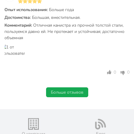
Бренд
Павловская заря
Опыт использования:
Больше года
Страна производства
Россия
Достоинства:
Большая, вместительная.
Тип
канистра
Комментарий:
Отличная канистра из прочной толстой стали,
пользуемся давно ей. Не протекает и устойчивая; достаточно
Форма
прямоугольный
объемная
Материал
сталь
Цвет
зеленый
с ручками
0
0
повышенной
Особенности конструкции
прочности
с крышкой
Больше отзывов
Назначение
для топлива
Вес в упаковке
3.3 кг
Габариты упаковки
46 x 18 x 37 см
О компании
Блог