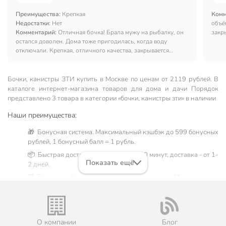
Преимущества:
Крепкая
Комм
Недостатки:
Нет
объё
Комментарий:
Отличная бочка! Брала мужу на рыбалку, он
закр
остался доволен. Дома тоже пригодилась, когда воду
отключали. Крепкая, отличного качества, закрывается
герметично. Как всегда в Порядке отличное качество и цена!
Бочки, канистры ЗТИ купить в Москве по ценам от 2119 рублей. В
каталоге интернет-магазина товаров для дома и дачи Порядок
представлено 3 товара в категории «бочки, канистры зти» в наличии
Наши преимущества:
🎁 Бонусная система. Максимальный кэшбэк до 599 бонусных
рублей, 1 бонусный балл = 1 рубль.
📦 Быстрая доставка. Самовывоз от 60 минут, доставка - от 1-
Показать ещё
2 дней.
🛒 Бесплатный самовывоз из магазинов города Москва.
Жители Московской области могут сделать заказ и оплатить
его онлайн на официальном сайте сети магазинов Порядок.
💳 Оплата: онлайн на сайте интернет-гипермаркета или
наличными при получении.
О компании
Блог