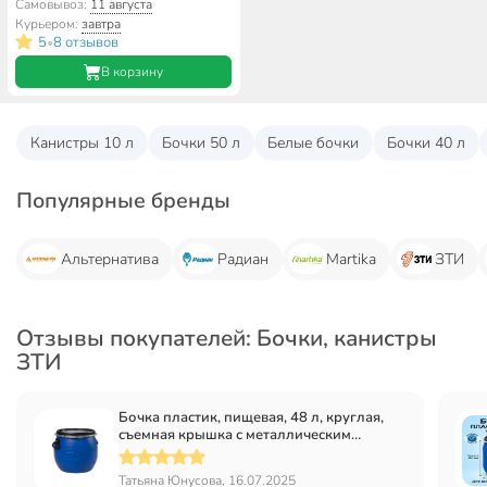
металлическим хомутом,
Самовывоз:
11 августа
цветная, ЗТИ
Курьером:
завтра
5
8 отзывов
•
В корзину
Канистры 10 л
Бочки 50 л
Белые бочки
Бочки 40 л
Популярные бренды
Альтернатива
Радиан
Martika
ЗТИ
Отзывы покупателей: Бочки, канистры
ЗТИ
Бочка пластик, пищевая, 48 л, круглая,
съемная крышка с металлическим
хомутом, цветная, ЗТИ
Татьяна Юнусова, 16.07.2025