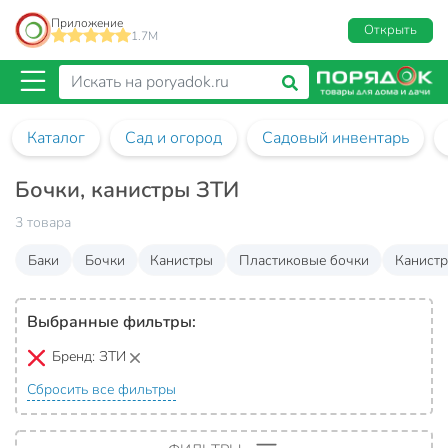
Приложение
Открыть
1.7M
Каталог
Сад и огород
Садовый инвентарь
Бочки, канистры ЗТИ
3 товара
Баки
Бочки
Канистры
Пластиковые бочки
Канистр
Выбранные фильтры:
Бренд:
ЗТИ
Сбросить все фильтры