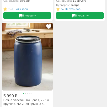
металлическим хомутом,
металлическим хомутом,
Самовывоз:
сегодня
Самовывоз:
11 августа
цветная, ЗТИ
цветная, ЗТИ
Курьером:
завтра
5
13 отзывов
5
10 отзывов
•
•
В корзину
В корзину
5 990 ₽
Бочка пластик, пищевая, 227 л,
круглая, съемная крышка с