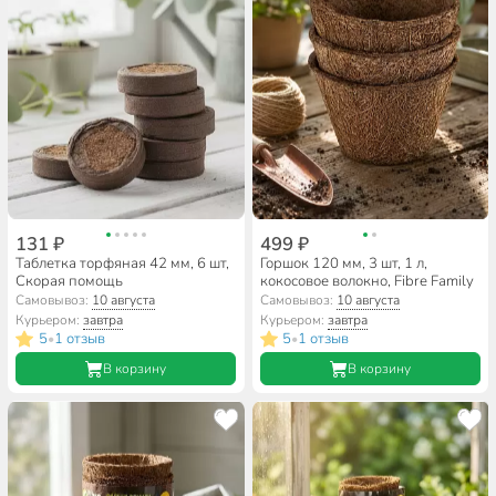
131 ₽
499 ₽
Таблетка торфяная 42 мм, 6 шт,
Горшок 120 мм, 3 шт, 1 л,
Скорая помощь
кокосовое волокно, Fibre Family
Самовывоз:
10 августа
Самовывоз:
10 августа
Курьером:
завтра
Курьером:
завтра
5
1 отзыв
5
1 отзыв
•
•
В корзину
В корзину