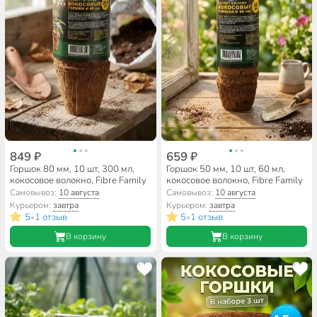
849 ₽
659 ₽
Горшок 80 мм, 10 шт, 300 мл,
Горшок 50 мм, 10 шт, 60 мл,
кокосовое волокно, Fibre Family
кокосовое волокно, Fibre Family
Самовывоз:
10 августа
Самовывоз:
10 августа
Курьером:
завтра
Курьером:
завтра
5
1 отзыв
5
1 отзыв
•
•
В корзину
В корзину