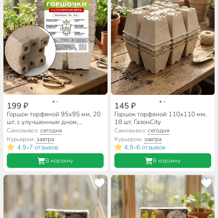
199 ₽
145 ₽
Горшок торфяной 95х95 мм, 20
Горшок торфяной 110х110 мм,
шт, с улучшенным дном,
18 шт, ГазонCity
ГазонCity
Самовывоз:
сегодня
Самовывоз:
сегодня
Курьером:
завтра
Курьером:
завтра
4.9
7 отзывов
4.9
6 отзывов
•
•
В корзину
В корзину