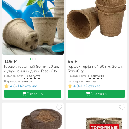
109 ₽
99 ₽
Горшок торфяной 80 мм, 20 шт,
Горшок торфяной 60 мм, 20 шт,
с улучшенным дном, ГазонCity
ГазонCity
Самовывоз:
10 августа
Самовывоз:
10 августа
Курьером:
завтра
Курьером:
завтра
4.8
142 отзыва
4.9
132 отзыва
•
•
В корзину
В корзину