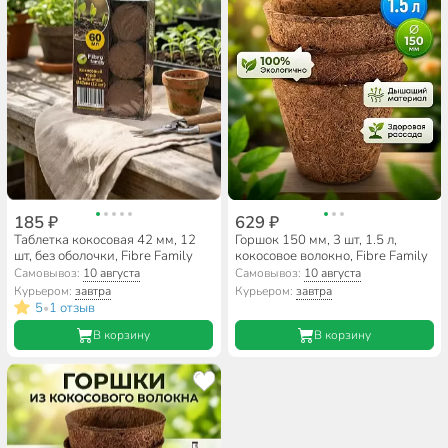
185 ₽
629 ₽
Таблетка кокосовая 42 мм, 12
Горшок 150 мм, 3 шт, 1.5 л,
шт, без оболочки, Fibre Family
кокосовое волокно, Fibre Family
Самовывоз:
10 августа
Самовывоз:
10 августа
Курьером:
завтра
Курьером:
завтра
5
1 отзыв
•
В корзину
В корзину