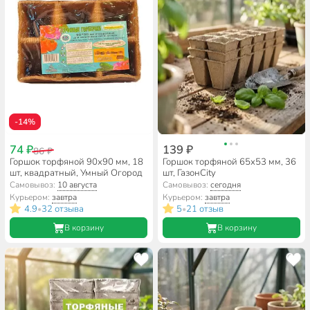
-14%
74 ₽
139 ₽
86 ₽
Горшок торфяной 90х90 мм, 18
Горшок торфяной 65х53 мм, 36
шт, квадратный, Умный Огород
шт, ГазонCity
Самовывоз:
10 августа
Самовывоз:
сегодня
Курьером:
завтра
Курьером:
завтра
4.9
32 отзыва
5
21 отзыв
•
•
В корзину
В корзину