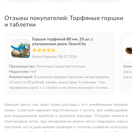
Отзывы покупателей: Торфяные горшки
и таблетки
Горшок торфяной 80 мм, 20 шт, с
улучшенным дном, ГазонCity
Елена Иванова, 06.07.2026
Преимущества:
Отличные горшочки плотные
Комм
Недостатки:
Нет
расс
Комментарий:
В магазине увидела горшочки на распродаже,
раст
10 штук за 59 рублей, халява, взяла сразу 4 упаковки. Уже
намо
проверила в деле, т. к слизни у нас никак не вымрут и очень
интенсивно подъезжают молоденькие огурчики, приходится
подсаживать, подкармливать. Горшочек при поливе не
ломается, не деформируется-довольна. Люблю этот магазин,
Каждую весну нас ждет сезон рассады с его неизбежным посевом
когда акции, то любовь просто возрастает,
семян. Советуем заранее подготовиться и купить всё необходимое
для выращивания крепкой и здоровой рассады. Посадив семена в
пластиковый лоток, при пикировании можно легко повредить корни
растения, что в дальнейшем приводит к плохому развитию культуры