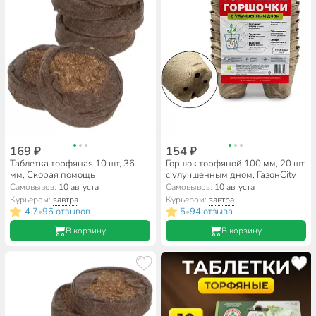
169 ₽
154 ₽
Таблетка торфяная 10 шт, 36
Горшок торфяной 100 мм, 20 шт,
мм, Скорая помощь
с улучшенным дном, ГазонCity
Самовывоз:
10 августа
Самовывоз:
10 августа
Курьером:
завтра
Курьером:
завтра
4.7
96 отзывов
5
94 отзыва
•
•
В корзину
В корзину