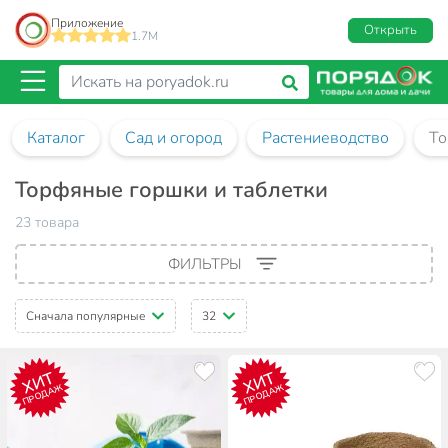
Приложение
Открыть
1.7M
Каталог
Сад и огород
Растениеводство
То
Торфяные горшки и таблетки
23 товара
ФИЛЬТРЫ
Сначала популярные
32
ХИТ
ХИТ
ПРОДАЖ
ПРОДАЖ