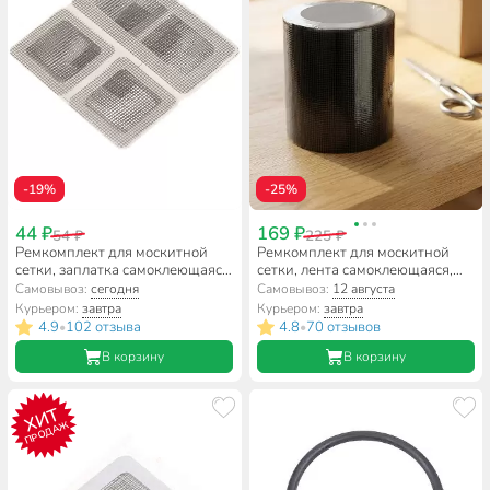
-19%
-25%
44 ₽
169 ₽
54 ₽
225 ₽
Ремкомплект для москитной
Ремкомплект для москитной
сетки, заплатка самоклеющаяся,
сетки, лента самоклеющаяся,
2 шт 4.5х4.5 см, 1 шт 4.5х9.5 см,
5см, 2 м, YTWS009
Самовывоз:
сегодня
Самовывоз:
12 августа
YTWS010A
Курьером:
завтра
Курьером:
завтра
4.9
102 отзыва
4.8
70 отзывов
•
•
В корзину
В корзину
ХИТ
ПРОДАЖ