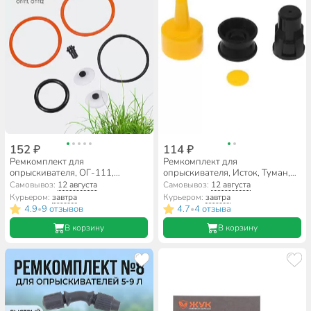
152 ₽
114 ₽
Ремкомплект для
Ремкомплект для
опрыскивателя, ОГ-111,
опрыскивателя, Исток, Туман,
ОГ-112, Жук, №2, 479-00
РК-307М-2
Самовывоз:
12 августа
Самовывоз:
12 августа
Курьером:
завтра
Курьером:
завтра
4.9
9 отзывов
4.7
4 отзыва
•
•
В корзину
В корзину