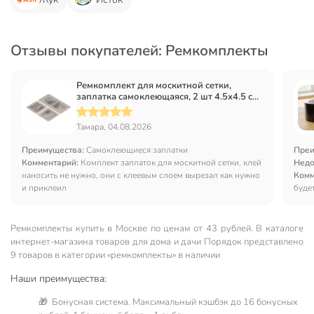
Отзывы покупателей: Ремкомплекты
Ремкомплект для москитной сетки,
заплатка самоклеющаяся, 2 шт 4.5х4.5 см,
1 шт 4.5х9.5 см, YTWS010A
Тамара, 04.08.2026
Преимущества:
Самоклеющиеся заплатки
Преи
Комментарий:
Комплект заплаток для москитной сетки, клей
Недо
наносить не нужно, они с клеевым слоем вырезал как нужно
Комм
и приклеил
буде
Ремкомплекты купить в Москве по ценам от 43 рублей. В каталоге
интернет-магазина товаров для дома и дачи Порядок представлено
9 товаров в категории «ремкомплекты» в наличии
Наши преимущества:
🎁 Бонусная система. Максимальный кэшбэк до 16 бонусных