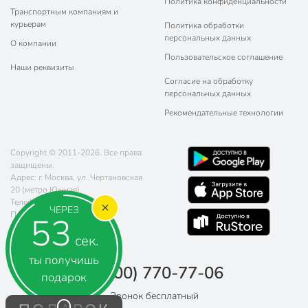
Политика конфиденциальности
Транспортным компаниям и
курьерам
Политика обработки
персональных данных
О компании
Пользовательское соглашение
Наши реквизиты
Согласие на обработку
персональных данных
Рекомендательные технологии
Copyright © 2011-2026. Все права
защищены.
Адрес: г. Москва, ул. Чертановская
20 (метро Южная)
Телефон:
8 (800) 770-77-06
ЧЕРЕЗ
Почта:
sales@poryadok.ru
52
сек.
ты получишь
8 (800) 770-77-06
подарок
Звонок бесплатный