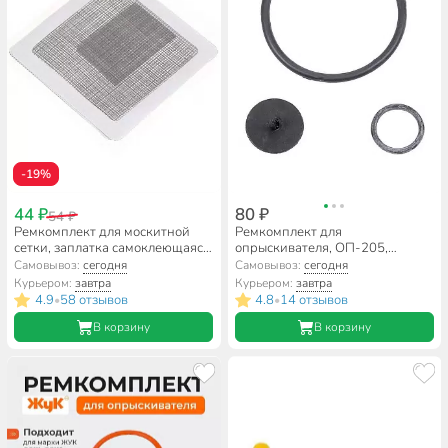
-19%
44 ₽
80 ₽
54 ₽
Ремкомплект для москитной
Ремкомплект для
сетки, заплатка самоклеющаяся,
опрыскивателя, ОП-205,
10х10 см, YTWS010C
ОП-230, ОП-270 ОП 210, Жук,
Самовывоз:
сегодня
Самовывоз:
сегодня
№5, 9775-00
Курьером:
завтра
Курьером:
завтра
4.9
58 отзывов
4.8
14 отзывов
•
•
В корзину
В корзину