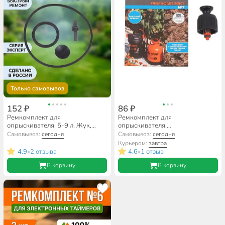
Только самовывоз
152 ₽
86 ₽
Ремкомплект для
Ремкомплект для
опрыскивателя, 5-9 л, Жук,
опрыскивателя,
Эксперт №8, 8302-00
ОП-207,ОП-209, Жук, №7,
Самовывоз:
сегодня
Самовывоз:
сегодня
8357-00
Курьером:
завтра
4.9
2 отзыва
4.6
1 отзыв
•
•
В корзину
В корзину