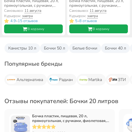
Бочка пластик, пищевая, 20 л,
Бочка пластик, пищевая, 20 л,
прямоугольная, с ручками,
прямоугольная, с ручками,
фиолетовая, С908ФИЛ, Гранде,
белая, С908БЕЛ, Гранде,
Самовывоз:
11 августа
Самовывоз:
11 августа
Martika
Martika
Курьером:
завтра
Курьером:
завтра
4.9
15 отзывов
5
8 отзывов
•
•
В корзину
В корзину
Канистры 10 л
Бочки 50 л
Белые бочки
Бочки 40 л
Популярные бренды
Альтернатива
Радиан
Martika
ЗТИ
Отзывы покупателей: Бочки 20 литров
Бочка пластик, пищевая, 20 л,
прямоугольная, с ручками, фиолетовая,
С908ФИЛ, Гранде, Martika