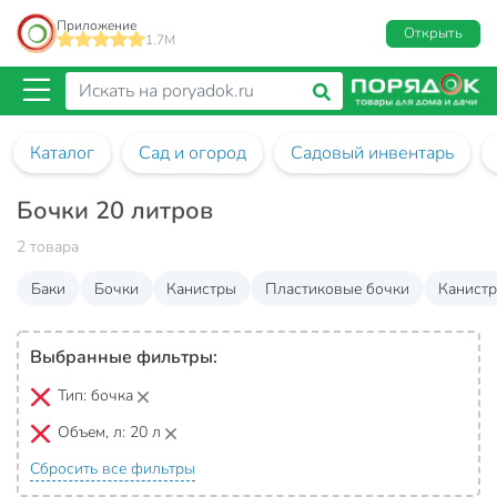
Приложение
Открыть
1.7M
Каталог
Сад и огород
Садовый инвентарь
Бочки 20 литров
2 товара
Баки
Бочки
Канистры
Пластиковые бочки
Канистр
Выбранные фильтры:
Тип:
бочка
Объем, л:
20 л
Сбросить все фильтры