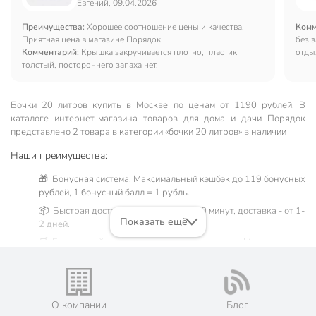
Евгений, 09.04.2026
Преимущества:
Хорошее соотношение цены и качества.
Комм
Приятная цена в магазине Порядок.
без 
Комментарий:
Крышка закручивается плотно, пластик
отды
толстый, постороннего запаха нет.
Бочки 20 литров купить в Москве по ценам от 1190 рублей. В
каталоге интернет-магазина товаров для дома и дачи Порядок
представлено 2 товара в категории «бочки 20 литров» в наличии
Наши преимущества:
🎁 Бонусная система. Максимальный кэшбэк до 119 бонусных
рублей, 1 бонусный балл = 1 рубль.
📦 Быстрая доставка. Самовывоз от 60 минут, доставка - от 1-
Показать ещё
2 дней.
🛒 Бесплатный самовывоз из магазинов города Москва.
Жители Московской области могут сделать заказ и оплатить
его онлайн на официальном сайте сети магазинов Порядок.
💳 Оплата: онлайн на сайте интернет-гипермаркета или
наличными при получении.
О компании
Блог