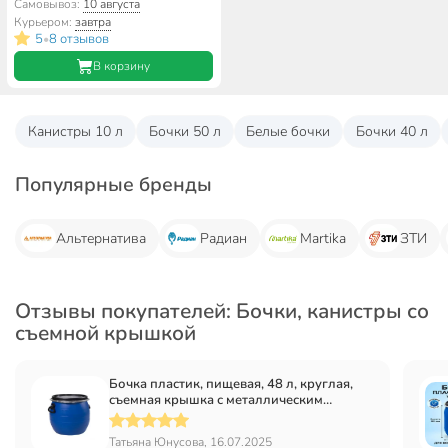
металлическим хомутом,
Самовывоз:
10 августа
цветная, ЗТИ
Курьером:
завтра
5
8 отзывов
•
В корзину
Канистры 10 л
Бочки 50 л
Белые бочки
Бочки 40 л
Популярные бренды
Альтернатива
Радиан
Martika
ЗТИ
Отзывы покупателей: Бочки, канистры со
съемной крышкой
Бочка пластик, пищевая, 48 л, круглая,
съемная крышка с металлическим
хомутом, цветная, ЗТИ
Татьяна Юнусова, 16.07.2025