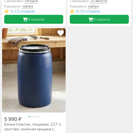
металлическим хомутом,
металлическим хомутом,
Самовывоз:
сегодня
Самовывоз:
10 августа
цветная, ЗТИ
цветная, ЗТИ
Курьером:
завтра
Курьером:
завтра
5
13 отзывов
5
10 отзывов
•
•
В корзину
В корзину
5 990 ₽
Бочка пластик, пищевая, 227 л,
круглая, съемная крышка с