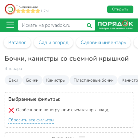
Приложение
Открыть
1.7M
Каталог
Сад и огород
Садовый инвентарь
Бочки, канистры со съемной крышкой
3 товара
Баки
Бочки
Канистры
Пластиковые бочки
Канистр
Выбранные фильтры:
Особенности конструкции:
съемная крышка
Сбросить все фильтры