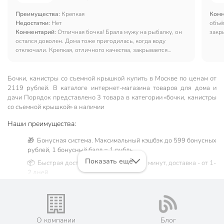
Преимущества:
Крепкая
Комм
Недостатки:
Нет
объё
Комментарий:
Отличная бочка! Брала мужу на рыбалку, он
закр
остался доволен. Дома тоже пригодилась, когда воду
отключали. Крепкая, отличного качества, закрывается
герметично. Как всегда в Порядке отличное качество и цена!
Бочки, канистры со съемной крышкой купить в Москве по ценам от
2119 рублей. В каталоге интернет-магазина товаров для дома и
дачи Порядок представлено 3 товара в категории «бочки, канистры
со съемной крышкой» в наличии
Наши преимущества:
🎁 Бонусная система. Максимальный кэшбэк до 599 бонусных
рублей, 1 бонусный балл = 1 рубль.
Показать ещё
📦 Быстрая доставка. Самовывоз от 60 минут, доставка - от 1-
2 дней.
🛒 Бесплатный самовывоз из магазинов города Москва.
Жители Московской области могут сделать заказ и оплатить
его онлайн на официальном сайте сети магазинов Порядок.
💳 Оплата: онлайн на сайте интернет-гипермаркета или
О компании
Блог