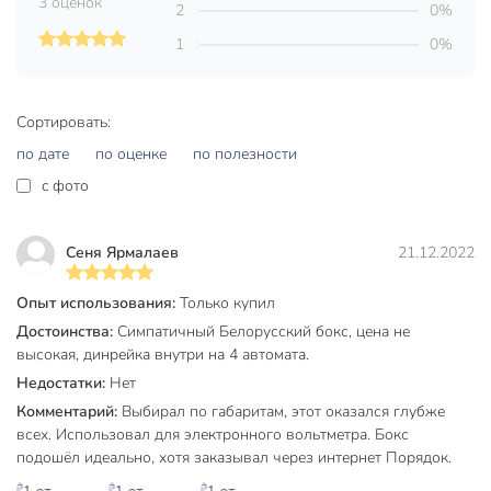
3 оценок
Присоединительные размеры (расстояние между
2
0%
крепежными отверстиями под шурупы)
1
0%
130х130х73,5 мм.
Климатическое исполнение УХЛ4.
Степень защиты IP20.
Сортировать:
Установочные размеры рейки, мм 27±0,2 мм.
по дате
по оценке
по полезности
c фото
Тип рейки для установки электроаппаратов ТН-35-
7,5.
Сеня Ярмалаев
21.12.2022
Техническая информация
Количество модулей, шт
4 шт
Опыт использования:
Только купил
Достоинства:
Симпатичный Белорусский бокс, цена не
Материал
пластик
высокая, динрейка внутри на 4 автомата.
Бренд
БелТИЗ
Недостатки:
Нет
Комментарий:
Выбирал по габаритам, этот оказался глубже
Страна производства
Беларусь
всех. Использовал для электронного вольтметра. Бокс
Тип
бокс
подошёл идеально, хотя заказывал через интернет Порядок.