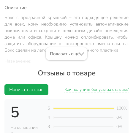
Описание
Бокс с прозрачной крышкой – это подходящее решение
для всех, кому необходимо установить автоматические
выключатели и сохранить целостным дизайн помещения
дома или офиса. Крышку можно опломбировать, чтобы
защитить оборудование от постороннего вмешательства.
Бокс сделан из легкого высококачественного пластика.
Показать ещё
Назначение
:
Отзывы о товаре
Для установки автоматических выключателей с
номинальным током не более 40 А, при температуре
окружающей среды от -5 ºС до +40 ºС. Для размещения 4-
Написать отзыв
Как получить бонусы за отзывы?
х и менее электроаппаратов.
Максимально допустимая статическая нагрузка, не
5
5
100%
более 10 Н.
4
0%
Степень защиты от механического удара IK04.
Повышение температуры 18 К.
3
0%
На основании