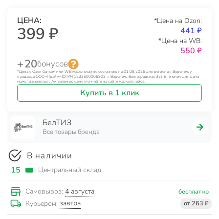
ЦЕНА:
*Цена на Ozon:
399 ₽
441 ₽
*Цена на WB:
550 ₽
+ 20
бонусов
*Цена с Озон банком или WB кошельком по состоянию на 01.08.2026 для региона г. Воронеж у
продавца ООО «Прайм» (ОГРН 1233600006903, г. Воронеж, Волгоградская 32). В течение дня цена
может изменяться. Актуальную цену уточняйте на сайте маркетплейса.
Купить в 1 клик
БелТИЗ
Все товары бренда
В наличии
15
Центральный склад
4 августа
Самовывоз:
бесплатно
завтра
Курьером:
от 263 ₽