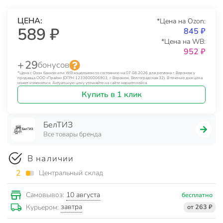
ЦЕНА:
*Цена на Ozon:
589 ₽
845 ₽
*Цена на WB:
952 ₽
+ 29
бонусов
*Цена с Озон банком или WB кошельком по состоянию на 07.08.2026 для региона г. Воронеж у
продавца ООО «Прайм» (ОГРН 1233600006903, г. Воронеж, Волгоградская 32). В течение дня цена
может изменяться. Актуальную цену уточняйте на сайте маркетплейса.
Купить в 1 клик
БелТИЗ
Все товары бренда
В наличии
2
Центральный склад
10 августа
Самовывоз:
бесплатно
завтра
Курьером:
от 263 ₽