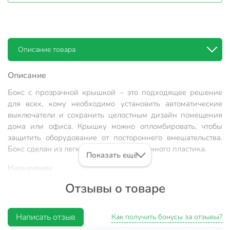
Описание товара
Описание
Бокс с прозрачной крышкой – это подходящее решение
для всех, кому необходимо установить автоматические
выключатели и сохранить целостным дизайн помещения
дома или офиса. Крышку можно опломбировать, чтобы
защитить оборудование от постороннего вмешательства.
Бокс сделан из легкого высококачественного пластика.
Показать ещё
Назначение
:
Отзывы о товаре
Для установки автоматических выключателей с
номинальным током не более 40 А, при температуре
окружающей среды от -5 ºС до +40 ºС. Для размещения 8-
Написать отзыв
Как получить бонусы за отзывы?
ми и менее электроаппаратов.