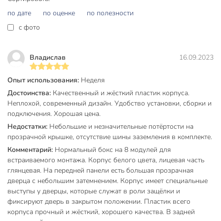
Бренд
БелТИЗ
по дате
по оценке
по полезности
Страна производства
Беларусь
c фото
Тип
бокс
Владислав
16.09.2023
встраиваемый,
Установка
навесной
Опыт использования:
Неделя
Степень защиты IP
IP20
Достоинства:
Качественный и жёсткий пластик корпуса.
Неплохой, современный дизайн. Удобство установки, сборки и
Модельный ряд
КНС-8Д
подключения. Хорошая цена.
Недостатки:
Небольшие и незначительные потёртости на
Артикул производителя
УТ000002643
прозрачной крышке, отсутствие шины заземления в комплекте.
Вес в упаковке
350 г
Комментарий:
Нормальный бокс на 8 модулей для
встраиваемого монтажа. Корпус белого цвета, лицевая часть
Габариты упаковки
21 x 14 x 10 см
глянцевая. На передней панели есть большая прозрачная
дверца с небольшим затемнением. Корпус имеет специальные
выступы у дверцы, которые служат в роли защёлки и
фиксируют дверь в закрытом положении. Пластик всего
корпуса прочный и жёсткий, хорошего качества. В задней