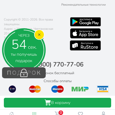
Рекомендательные технологии
Copyright © 2011-2026. Все права
защищены.
Адрес: г. Москва, ул. Чертановская
20 (метро Южная)
ЧЕРЕЗ
53
Телефон:
8 (800) 770-77-06
Почта:
sales@poryadok.ru
сек.
ты получишь
подарок
8 (800) 770-77-06
ПОДАРОК
Звонок бесплатный
Способы оплаты
В корзину
0