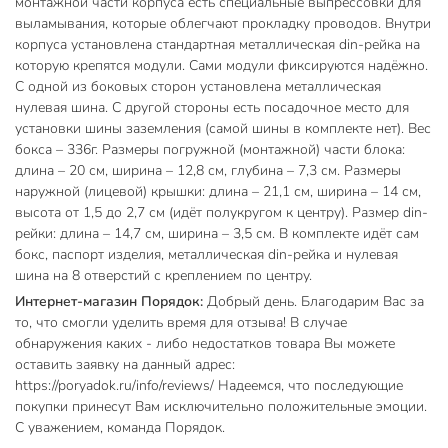
монтажной части корпуса есть специальные выпрессовки для
выламывания, которые облегчают прокладку проводов. Внутри
корпуса установлена стандартная металлическая din-рейка на
которую крепятся модули. Сами модули фиксируются надёжно.
С одной из боковых сторон установлена металлическая
нулевая шина. С другой стороны есть посадочное место для
установки шины заземления (самой шины в комплекте нет). Вес
бокса – 336г. Размеры погружной (монтажной) части блока:
длина – 20 см, ширина – 12,8 см, глубина – 7,3 см. Размеры
наружной (лицевой) крышки: длина – 21,1 см, ширина – 14 см,
высота от 1,5 до 2,7 см (идёт полукругом к центру). Размер din-
рейки: длина – 14,7 см, ширина – 3,5 см. В комплекте идёт сам
бокс, паспорт изделия, металлическая din-рейка и нулевая
шина на 8 отверстий с креплением по центру.
Интернет-магазин Порядок:
Добрый день. Благодарим Вас за
то, что смогли уделить время для отзыва! В случае
обнаружения каких - либо недостатков товара Вы можете
оставить заявку на данный адрес:
https://poryadok.ru/info/reviews/ Надеемся, что последующие
покупки принесут Вам исключительно положительные эмоции.
С уважением, команда Порядок.