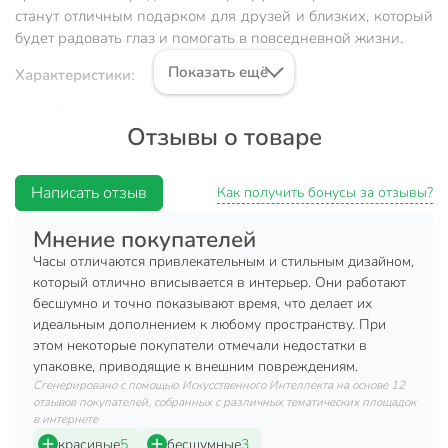
станут отличным подарком для друзей и близких, который
будет радовать глаз и помогать в повседневной жизни.
Показать ещё
Характеристики:
Размер: 25х15х7.5 см.
Отзывы о товаре
Тип механизма: кварцевый.
Материал: металл, дерево.
Написать отзыв
Как получить бонусы за отзывы?
Календарь: есть.
Цвет: белый.
Мнение покупателей
Будильник: нет.
Часы отличаются привлекательным и стильным дизайном,
который отлично вписывается в интерьер. Они работают
Питание: батарейка АА 1 шт.
бесшумно и точно показывают время, что делает их
Батарейка в комплектацию не входит.
идеальным дополнением к любому пространству. При
этом некоторые покупатели отмечали недостатки в
Преимущества:
упаковке, приводящие к внешним повреждениям.
Сгенерировано с помощью Искусственного Интеллекта на основе 12
Механизм обеспечивает высокую точность хода
отзывов покупателей, собранных с различных тематических площадок
часов.
в интернете
Наличие календаря позволяет одновременно
красивые
5
бесшумные
3