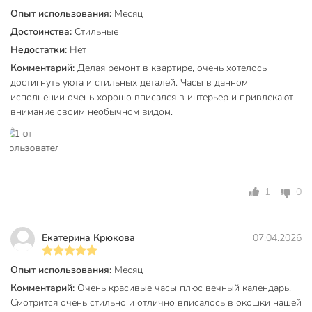
дерево
Материал
Опыт использования:
Месяц
металл
Достоинства:
Стильные
Цвет
белый
Недостатки:
Нет
Комментарий:
Делая ремонт в квартире, очень хотелось
Стиль
скандинавский
достигнуть уюта и стильных деталей. Часы в данном
Тип батареи
АА
исполнении очень хорошо вписался в интерьер и привлекают
внимание своим необычном видом.
Целевая аудитория
взрослая
Тип индикации
римские цифры
Артикул производителя
Y4-6836
1
0
Гарантия производителя, мес
24
Вес в упаковке
835 г
Екатерина Крюкова
07.04.2026
Габариты упаковки
8 x 16 x 24 см
Опыт использования:
Месяц
Комментарий:
Очень красивые часы плюс вечный календарь.
Смотрится очень стильно и отлично вписалось в окошки нашей