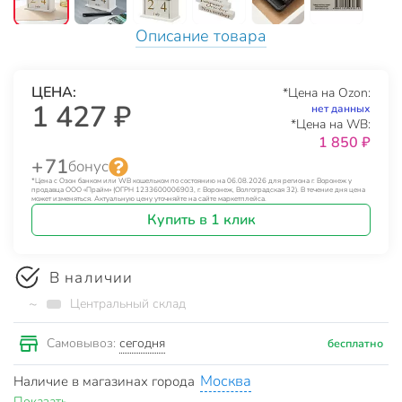
Описание товара
ЦЕНА:
*Цена на Ozon:
1 427 ₽
нет данных
*Цена на WB:
1 850 ₽
+ 71
бонус
*Цена с Озон банком или WB кошельком по состоянию на 06.08.2026 для региона г. Воронеж у
продавца ООО «Прайм» (ОГРН 1233600006903, г. Воронеж, Волгоградская 32). В течение дня цена
может изменяться. Актуальную цену уточняйте на сайте маркетплейса.
Купить в 1 клик
В наличии
~
Центральный склад
сегодня
Самовывоз:
бесплатно
Москва
Наличие в магазинах города
Показать