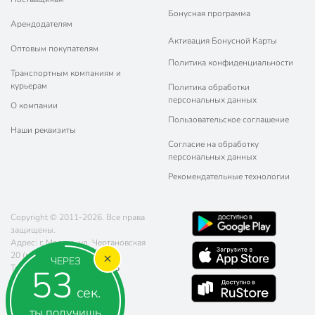
Бонусная программа
Арендодателям
Активация Бонусной Карты
Оптовым покупателям
Политика конфиденциальности
Транспортным компаниям и
курьерам
Политика обработки
персональных данных
О компании
Пользовательское соглашение
Наши реквизиты
Согласие на обработку
персональных данных
Рекомендательные технологии
Copyright © 2011-2026. Все права
защищены.
Адрес: г. Москва, ул. Чертановская
20 (метро Южная)
ЧЕРЕЗ
52
Телефон:
8 (800) 770-77-06
Почта:
sales@poryadok.ru
сек.
ты получишь