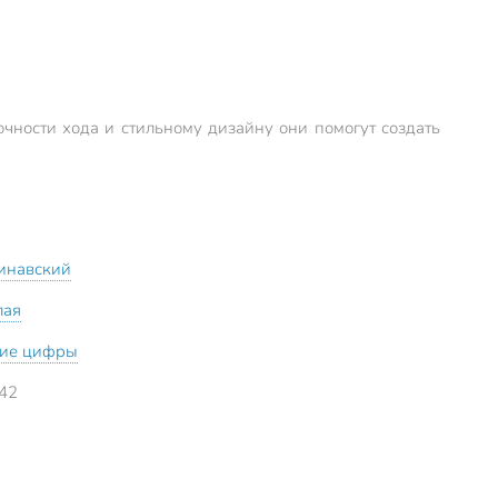
очности хода и стильному дизайну они помогут создать
инавский
лая
ие цифры
42