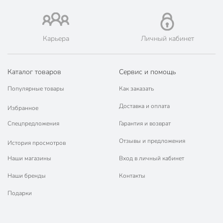
для индукционных
плит
для
Карьера
Личный кабинет
стеклокерамических
Совместимые плиты
плит
для электрических
Каталог товаров
Сервис и помощь
плит
Популярные товары
Как заказать
для газовых плит
Доставка и оплата
Избранное
без фильтра в
Фильтр в носике
носике
Спецпредложения
Гарантия и возврат
Артикул производителя
GS-04517H-1
Отзывы и предложения
История просмотров
Гарантия производителя, мес
12
Наши магазины
Вход в личный кабинет
Вес в упаковке
1.01 кг
Наши бренды
Контакты
Подарки
Габариты упаковки
25 x 20 x 20 см