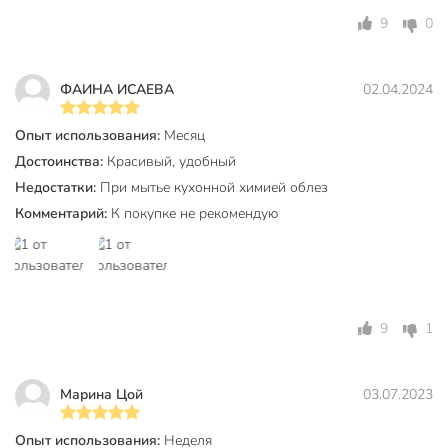
Объём 3 литра позволяет быстро вскипятить воду для 4-6
9
0
человек — идеально для семейных чаепитий или приёма
гостей.
ФАИНА ИСАЕВА
02.04.2024
Дополнительная информация:
Высота с ручкой: 24 см.
Опыт использования:
Месяц
Достоинства:
Красивый, удобный
Ширина с носиком: 23 см.
Недостатки:
При мытье кухонной химией облез
Диаметр дна для индукции: 13 см.
Комментарий:
К покупке не рекомендую
Нельзя мыть в ПММ.
Техническая информация
Диаметр дна, см
18 см
9
1
Объем, л
3 л
Бренд
Daniks
Марина Цой
03.07.2023
Страна производства
Китай
Опыт использования:
Неделя