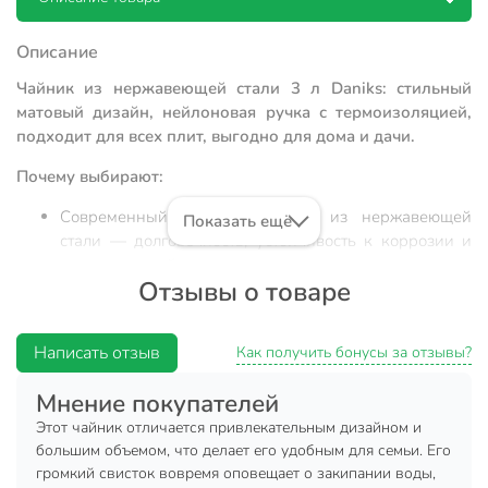
Описание
Чайник из нержавеющей стали 3 л Daniks: стильный
матовый дизайн, нейлоновая ручка с термоизоляцией,
подходит для всех плит, выгодно для дома и дачи.
Почему выбирают:
Современный матовый корпус из нержавеющей
Показать ещё
стали — долговечность, устойчивость к коррозии и
стиль в каждой детали.
Отзывы о товаре
Объем 3 литра, термоизолированная нейлоновая
ручка, капсульное дно — удобно наливать,
безопасно держать, быстро закипает вода.
Написать отзыв
Как получить бонусы за отзывы?
Идеален для семьи, дачи или в подарок: подходит
Мнение покупателей
для индукционных, газовых, электрических и
стеклокерамических плит.
Этот чайник отличается привлекательным дизайном и
большим объемом, что делает его удобным для семьи. Его
Чайник Daniks GS-04517H-1 — оптимальный выбор для
громкий свисток вовремя оповещает о закипании воды,