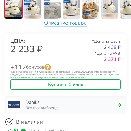
Описание товара
ЦЕНА:
*Цена на Ozon:
2 233 ₽
2 439 ₽
*Цена на WB:
2 371 ₽
+ 112
бонусов
*Цена с Озон банком или WB кошельком по состоянию на 08.08.2026 для региона г. Воронеж у
продавца ООО «Прайм» (ОГРН 1233600006903, г. Воронеж, Волгоградская 32). В течение дня цена
может изменяться. Актуальную цену уточняйте на сайте маркетплейса.
Купить в 1 клик
Daniks
Все товары бренда
В наличии
>100
Центральный склад