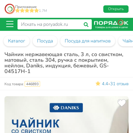
Приложение
Открыть
1.7M
Каталог
Посуда
Посуда для напитков
Чай
Чайник нержавеющая сталь, 3 л, со свистком,
матовый, сталь 304, ручка с покрытием,
нейлон, Daniks, индукция, бежевый, GS-
04517H-1
4.4
31 отзыв
•
Код товара:
446893