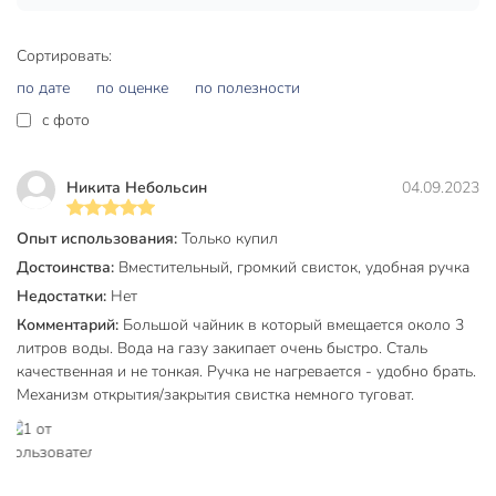
цены и качества, подтвержденное 12-месячной гарантией.
Сделайте заказ сейчас и оцените комфорт ежедневного
чаепития с практичным и стильным аксессуаром для
Сортировать:
кухни.
по дате
по оценке
по полезности
Частые вопросы:
c фото
Какой чайник выбрать для индукционной плиты?
Никита Небольсин
04.09.2023
Чайник Daniks GS-04517H-1 с капсульным дном
специально разработан для индукционных плит, а также
Опыт использования:
Только купил
подходит для газовых, электрических и
Достоинства:
Вместительный, громкий свисток, удобная ручка
стеклокерамических поверхностей.
Недостатки:
Нет
Что лучше для дачи — эмалированный или стальной
Комментарий:
Большой чайник в который вмещается около 3
чайник?
литров воды. Вода на газу закипает очень быстро. Сталь
качественная и не тонкая. Ручка не нагревается - удобно брать.
Нержавеющая сталь долговечнее, не требует особого ухода
Механизм открытия/закрытия свистка немного туговат.
и не подвержена сколам, поэтому стальной чайник Daniks
— практичное решение для дачи и частого использования.
Какой объём чайника оптимален для семьи?