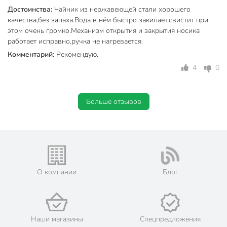
нержавеющая
Достоинства:
Чайник из нержавеющей стали хорошего
Материал корпуса
сталь
качества,без запаха.Вода в нём быстро закипает,свистит при
этом очень громко.Механизм открытия и закрытия носика
без
работает исправно,ручка не нагревается.
Эмалированное покрытие
эмалированного
Комментарий:
Рекомендую.
покрытия
4
0
Со свистком
со свистком
с
Больше отзывов
Термоизолированная ручка
термоизолированной
ручкой
Тип полировки
матовый
Материал ручки
нейлон
О компании
Блог
с капсульным
Тип дна
дном
Декор
с декором
Наши магазины
Спецпредложения
Цвет
бежевый