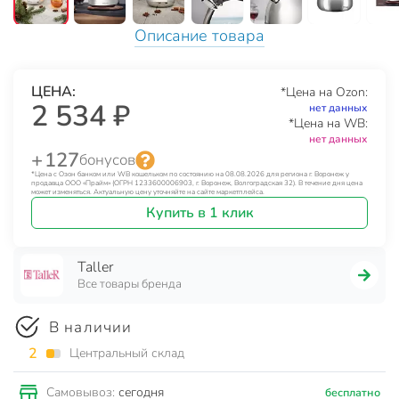
Описание товара
ЦЕНА:
*Цена на Ozon:
2 534 ₽
нет данных
*Цена на WB:
нет данных
+ 127
бонусов
*Цена с Озон банком или WB кошельком по состоянию на 08.08.2026 для региона г. Воронеж у
продавца ООО «Прайм» (ОГРН 1233600006903, г. Воронеж, Волгоградская 32). В течение дня цена
может изменяться. Актуальную цену уточняйте на сайте маркетплейса.
Купить в 1 клик
Taller
Все товары бренда
В наличии
2
Центральный склад
сегодня
Самовывоз:
бесплатно