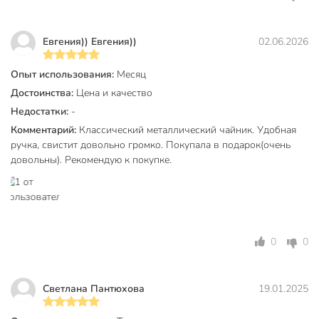
Подходит ли чайник Taller для индукционной плиты?
Модель совместима с газовыми, электрическими и
Евгения)) Евгения))
02.06.2026
стеклокерамическими плитами. Для индукции не заявлен
производителем.
Опыт использования:
Месяц
Достоинства:
Цена и качество
Как ухаживать за зеркальной нержавеющей сталью?
Недостатки:
-
Достаточно протирать мягкой губкой без абразивов, не
Комментарий:
Классический металлический чайник. Удобная
использовать агрессивные чистящие средства. Зеркальная
ручка, свистит довольно громко. Покупала в подарок(очень
поверхность устойчива к потускнению.
довольны). Рекомендую к покупке.
Техническая информация
Диаметр дна, см
16 см
Объем, л
3 л
0
0
Бренд
Taller
Страна производства
Китай
Светлана Пантюхова
19.01.2025
нержавеющая