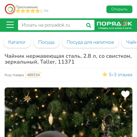
Приложение
Открыть
1.7M
Каталог
Посуда
Посуда для напитков
Чай
Чайник нержавеющая сталь, 2.8 л, со свистком,
зеркальный, Taller, 11371
5
3 отзыва
•
Код товара:
489334