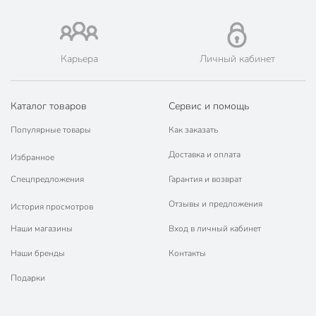
для газовых плит
для
стеклокерамических
Совместимые плиты
плит
Карьера
Личный кабинет
для электрических
плит
Каталог товаров
Сервис и помощь
без фильтра в
Фильтр в носике
носике
Популярные товары
Как заказать
Артикул производителя
11371
Доставка и оплата
Избранное
Гарантия производителя, мес
24
Спецпредложения
Гарантия и возврат
Вес в упаковке
790 г
Отзывы и предложения
История просмотров
Наши магазины
Вход в личный кабинет
Габариты упаковки
24 x 21 x 21 см
Наши бренды
Контакты
Подарки