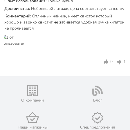
Материал корпуса
Опыт использования:
Только купил
сталь
Достоинства:
Небольшой литраж, цена соответствует качеству
без
Комментарий:
Отличный чайник, имеет свисток который
Эмалированное покрытие
эмалированного
хорошо и звонко свистит не забивается удобная ручка,кипяток
покрытия
не проливается
Со свистком
со свистком
с
Термоизолированная ручка
термоизолированной
0
1
ручкой
Тип полировки
зеркальный
Материал ручки
нейлон
с капсульным
Тип дна
О компании
Блог
дном
Декор
без рисунков
Цвет
серебристый
Наши магазины
Спецпредложения