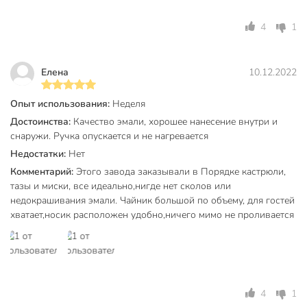
Вес, кг
1.05 кг
4
1
Диаметр дна, см
17 см
Объем, л
3 л
Елена
10.12.2022
Керченский
Опыт использования:
Неделя
Бренд
металлургический
Достоинства:
Качество эмали, хорошее нанесение внутри и
завод
снаружи. Ручка опускается и не нагревается
Страна производства
Россия
Недостатки:
Нет
Комментарий:
Этого завода заказывали в Порядке кастрюли,
Материал корпуса
сталь
тазы и миски, все идеально,нигде нет сколов или
Эмалированное покрытие
эмалированные
недокрашивания эмали. Чайник большой по объему, для гостей
хватает,носик расположен удобно,ничего мимо не проливается
Особенности
недорогой
Со свистком
без свистка
без
Термоизолированная ручка
термоизолированной
4
1
ручки