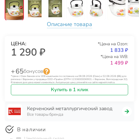
Описание товара
ЦЕНА:
*Цена на Ozon:
1 290 ₽
1 833 ₽
*Цена на WB:
1 499 ₽
+ 65
бонусов
*Цена с Озон банком или WB кошельком по состоянию на 08.08.2026 (Озон) и 02.08.2026 (ВБ) для
региона г. Воронеж у продавца ООО «Прайм» (ОГРН 1233600006903, г. Воронеж, Волгоградская 32).
В течение дня цена может изменяться. Актуальную цену уточняйте на сайте маркетплейса.
Купить в 1 клик
Керченский металлургический завод
Все товары бренда
В наличии
~
Центральный склад