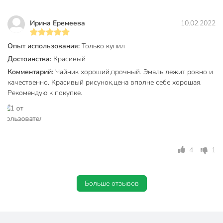
Тип полировки
без полировки
Ирина Еремеева
10.02.2022
Материал ручки
сталь
Опыт использования:
Только купил
Тип дна
однослойный
Достоинства:
Красивый
Комментарий:
Чайник хороший,прочный. Эмаль лежит ровно и
Декор
с декором
качественно. Красивый рисунок,цена вполне себе хорошая.
Цвет
белый
Рекомендую к покупке.
для газовых плит
для электрических
плит
Совместимые плиты
для
4
1
стеклокерамических
плит
без фильтра в
Больше отзывов
Фильтр в носике
носике
можно мыть в
Условия эксплуатации
посудомоечной