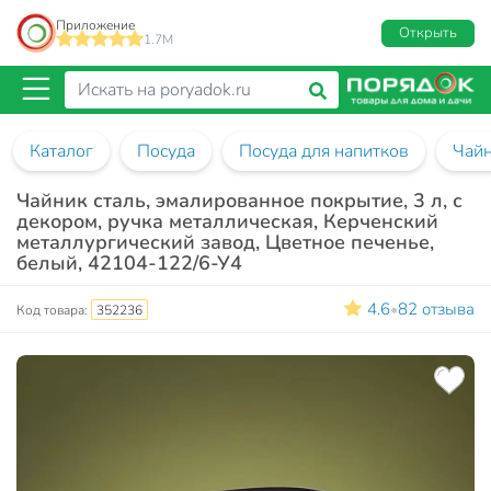
Приложение
Открыть
1.7M
Каталог
Посуда
Посуда для напитков
Чай
Чайник сталь, эмалированное покрытие, 3 л, с
декором, ручка металлическая, Керченский
металлургический завод, Цветное печенье,
белый, 42104-122/6-У4
4.6
82 отзыва
•
Код товара:
352236