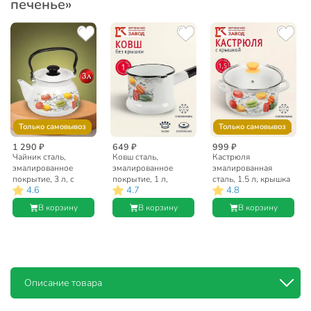
печенье»
Только самовывоз
Только самовывоз
1 290 ₽
649 ₽
999 ₽
Чайник сталь,
Ковш сталь,
Кастрюля
эмалированное
эмалированное
эмалированная
покрытие, 3 л, с
покрытие, 1 л,
сталь, 1.5 л, крышка
4.6
4.7
4.8
декором, ручка
стальная ручка,
стекло,
металлическая,
индукция,
цилиндрическая,
В корзину
В корзину
В корзину
Керченский
Керченский
Керченский
металлургический
металлургический
металлургический
завод, Цветное
завод, Цветное
завод, Цветное
печенье, белый,
печенье, 90104-
печенье, 51904-
42104-122/6-У4
072/4, белый
352/4.02, белая
Описание товара