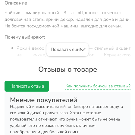
Описание
Чайник эмалированный 3 л «Цветное печенье» —
долговечная сталь, яркий декор, идеален для дома и дачи.
Не боится посудомоечной машины, выгодно для семьи.
Почему выбирают:
Яркий декор «Цветное печенье» — стильный акцент
Показать ещё
на кухне, эксклюзив от Керченского
металлургического завода
Отзывы о товаре
Объём 3 литра, корпус из стали с эмалью — устойчив
к коррозии, подходит для частого кипячения воды
Написать отзыв
Универсальность: для газовых, электрических и
Как получить бонусы за отзывы?
стеклокерамических плит, удобно для дома, дачи,
Мнение покупателей
подарка
Надежный и вместительный, он быстро нагревает воду, а
Ищете, какой чайник выбрать для ежедневного
его яркий дизайн радует глаз. Хотя некоторые
использования или дачи? Модель «Цветное печенье» —
пользователи отмечают, что ручка может быть не очень
это эмалированный стальной чайник объёмом 3 литра,
удобной, это не мешает ему быть отличным
отлично подходящий для семьи, гостей или сезонного
приобретением для большой семьи.