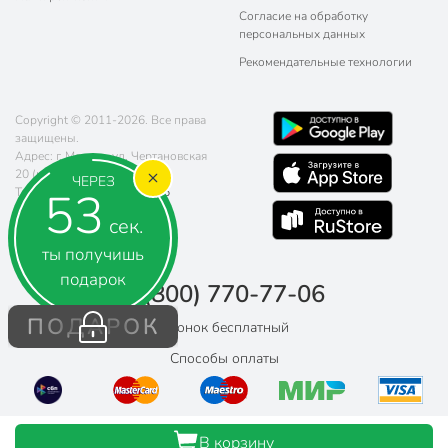
Согласие на обработку
персональных данных
Рекомендательные технологии
Copyright © 2011-2026. Все права
защищены.
Адрес: г. Москва, ул. Чертановская
20 (метро Южная)
ЧЕРЕЗ
52
Телефон:
8 (800) 770-77-06
Почта:
sales@poryadok.ru
сек.
ты получишь
подарок
8 (800) 770-77-06
ПОДАРОК
Звонок бесплатный
Способы оплаты
В корзину