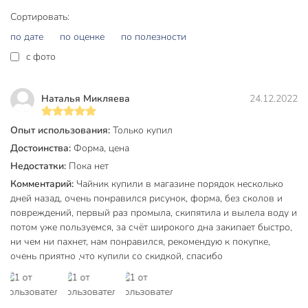
уюта.
Сортировать:
Частые вопросы:
по дате
по оценке
по полезности
Можно ли использовать этот чайник на индукционной
c фото
плите?
Нет, данная модель не подходит для индукционных плит
Наталья Микляева
24.12.2022
— только для газовых, электрических и
стеклокерамических.
Опыт использования:
Только купил
Достоинства:
Форма, цена
Чем выгоден эмалированный чайник для дачи?
Недостатки:
Пока нет
Эмаль защищает от коррозии, легко моется, подходит для
Комментарий:
Чайник купили в магазине порядок несколько
хранения воды, а объём 3 л удобен для большой семьи
дней назад, очень понравился рисунок, форма, без сколов и
или компании.
повреждений, первый раз промыла, скипятила и вылела воду и
потом уже пользуемся, за счёт широкого дна закипает быстро,
Есть ли у чайника фильтр в носике и свисток?
ни чем ни пахнет, нам понравился, рекомендую к покупке,
очень приятно ,что купили со скидкой, спасибо
Нет, у модели отсутствуют фильтр и свисток, что облегчает
уход и делает чайник тише при закипании.
Техническая информация