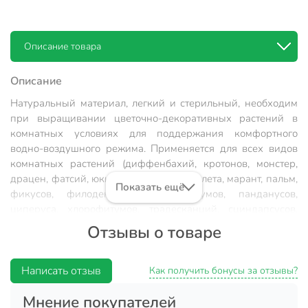
Описание товара
Описание
Натуральный материал, легкий и стерильный, необходим
при выращивании цветочно-декоративных растений в
комнатных условиях для поддержания комфортного
водно-воздушного режима. Применяется для всех видов
комнатных растений (диффенбахий, кротонов, монстер,
драцен, фатсий, юкк, кордилин, бересклета, марант, пальм,
Показать ещё
фикусов, филодендронов, сингониумов, панданусов,
циперуса, хлорофитумов, традесканций, сциндапсусов,
плющей, шефлеры, гераней, антуриума, гибискуса, фуксии,
Отзывы о товаре
бальзамина, амариллиса, жасмина, пассифлоры, калл,
спатифиллума, цикломенов, пуансеттии, хризантемы,
пахистахиса, абутилона, олеандра, примулы, афеландра,
Написать отзыв
Как получить бонусы за отзывы?
бегоний и др.).
Мнение покупателей