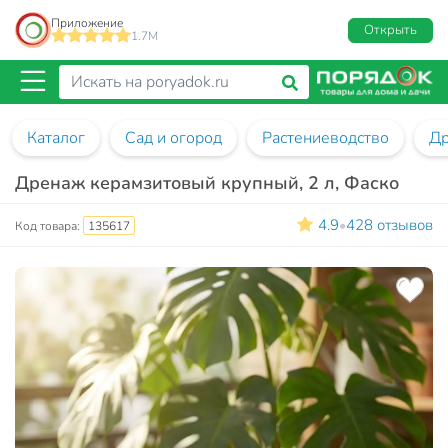
Приложение
Открыть
1.7M
Каталог
Сад и огород
Растениеводство
Др
Дренаж керамзитовый крупный, 2 л, Фаско
4.9
428 отзывов
•
Код товара:
135617