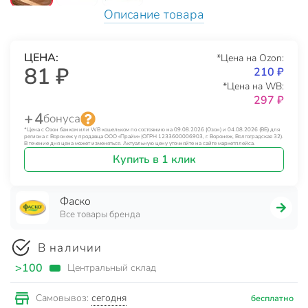
Описание товара
ЦЕНА:
*Цена на Ozon:
81 ₽
210 ₽
*Цена на WB:
297 ₽
+ 4
бонуса
*Цена с Озон банком или WB кошельком по состоянию на 09.08.2026 (Озон) и 04.08.2026 (ВБ) для
региона г. Воронеж у продавца ООО «Прайм» (ОГРН 1233600006903, г. Воронеж, Волгоградская 32).
В течение дня цена может изменяться. Актуальную цену уточняйте на сайте маркетплейса.
Купить в 1 клик
Фаско
Все товары бренда
В наличии
>100
Центральный склад
сегодня
Самовывоз:
бесплатно