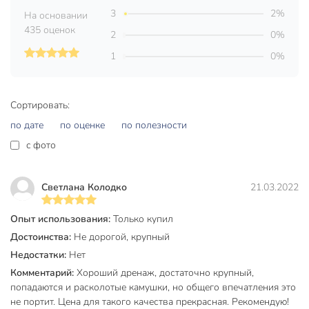
Объем, л
2 л
3
2%
На основании
Бренд
Фаско
435 оценок
2
0%
Страна производства
Россия
1
0%
Фракция
крупный
Вес в упаковке
415 г
Сортировать:
по дате
по оценке
по полезности
Габариты упаковки
23 x 21 x 6 см
c фото
Светлана Колодко
21.03.2022
Опыт использования:
Только купил
Достоинства:
Не дорогой, крупный
Недостатки:
Нет
Комментарий:
Хороший дренаж, достаточно крупный,
попадаются и расколотые камушки, но общего впечатления это
не портит. Цена для такого качества прекрасная. Рекомендую!