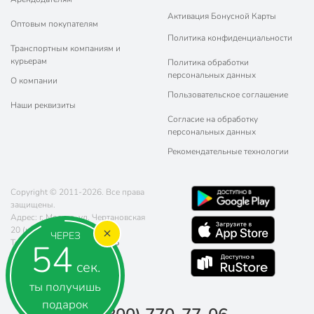
Активация Бонусной Карты
Оптовым покупателям
Политика конфиденциальности
Транспортным компаниям и
курьерам
Политика обработки
персональных данных
О компании
Пользовательское соглашение
Наши реквизиты
Согласие на обработку
персональных данных
Рекомендательные технологии
Copyright © 2011-2026. Все права
защищены.
Адрес: г. Москва, ул. Чертановская
20 (метро Южная)
ЧЕРЕЗ
53
Телефон:
8 (800) 770-77-06
Почта:
sales@poryadok.ru
сек.
ты получишь
подарок