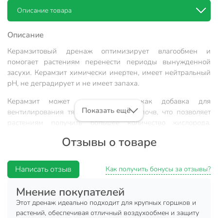
Описание товара
Описание
Керамзитовый дренаж оптимизирует влагообмен и
помогает растениям перенести периоды вынужденной
засухи. Керамзит химически инертен, имеет нейтральный
pH, не деградирует и не имеет запаха.
Керамзит может использоваться как добавка для
Показать ещё
вентилирования тяжёлых глинистых почв, что позволяет
растениям получить большее количество кислорода.
Оптимизируется воздухообмен. Кроме того, керамзитовый
Отзывы о товаре
дренаж препятствует закислению грунта, исключает
появление на его поверхности плесени и мхов.
Написать отзыв
Как получить бонусы за отзывы?
Техническая информация
Мнение покупателей
Объем, л
2 л
Этот дренаж идеально подходит для крупных горшков и
Бренд
Диана
растений, обеспечивая отличный воздухообмен и защиту