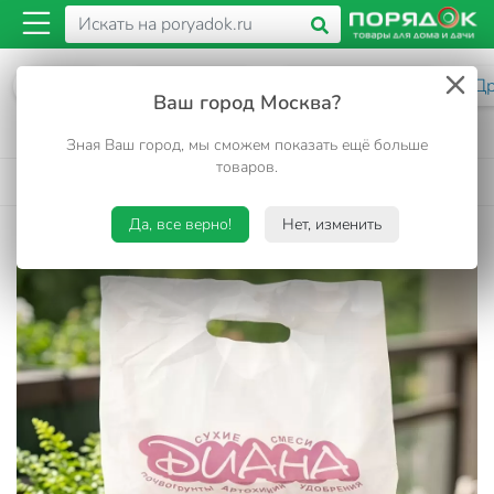
Каталог
Сад и огород
Растениеводство
Др
Ваш город Москва?
Дренаж керамзитовый крупный, 2 л, Диана
Зная Ваш город, мы сможем показать ещё больше
товаров.
4.9
348 отзывов
•
Код товара:
202438
Да, все верно!
Нет, изменить