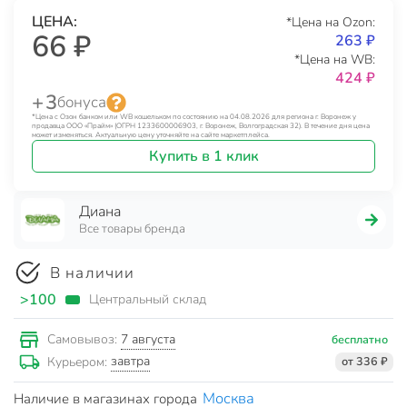
ЦЕНА:
*Цена на Ozon:
66 ₽
263 ₽
*Цена на WB:
424 ₽
+ 3
бонуса
*Цена с Озон банком или WB кошельком по состоянию на 04.08.2026 для региона г. Воронеж у
продавца ООО «Прайм» (ОГРН 1233600006903, г. Воронеж, Волгоградская 32). В течение дня цена
может изменяться. Актуальную цену уточняйте на сайте маркетплейса.
Купить в 1 клик
Диана
Все товары бренда
В наличии
>100
Центральный склад
7 августа
Самовывоз:
бесплатно
завтра
Курьером:
от 336 ₽
Москва
Наличие в магазинах города