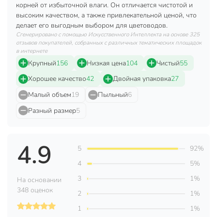
корней от избыточной влаги. Он отличается чистотой и
Страна производства
Россия
высоким качеством, а также привлекательной ценой, что
делает его выгодным выбором для цветоводов.
Фракция
крупный
Сгенерировано с помощью Искусственного Интеллекта на основе 325
отзывов покупателей, собранных с различных тематических площадок
Вес в упаковке
335 г
в интернете
Габариты упаковки
40 x 22 x 8 см
Крупный
156
Низкая цена
104
Чистый
55
Хорошее качество
42
Двойная упаковка
27
Малый объем
19
Пыльный
6
Разный размер
5
4.9
5
92%
4
5%
3
1%
На основании
348 оценок
2
1%
1
1%