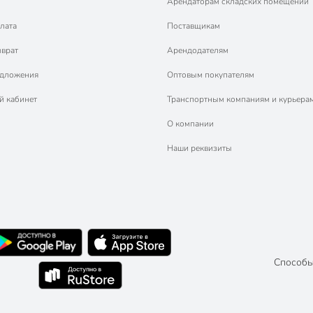
Арендаторам складских помещений
лата
Поставщикам
зврат
Арендодателям
едложения
Оптовым покупателям
й кабинет
Транспортным компаниям и курьера
О компании
Наши реквизиты
Способы