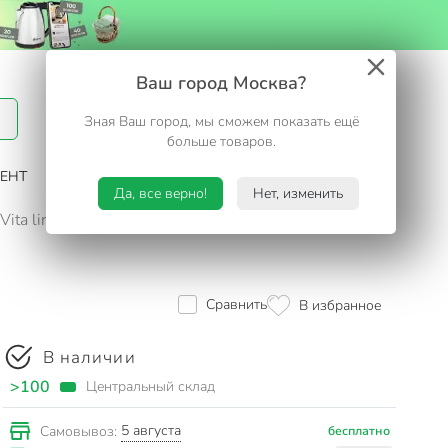
Вход / Регистрация
Ваш город Москва?
Зная Ваш город, мы сможем показать ещё
Избранное
Корзина
больше товаров.
ЕНТ
САД И ОГОРОД
ТУРИЗМ. ОТДЫХ НА ДАЧЕ
Да, все верно!
Нет, изменить
Vita line, В-01-2
Сравнить
В избранное
В наличии
>100
Центральный склад
5 августа
Самовывоз:
бесплатно