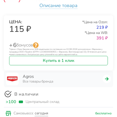
Описание товара
ЦЕНА:
*Цена на Ozon:
115 ₽
219 ₽
*Цена на WB:
391 ₽
+ 6
бонусов
*Цена с Озон банком или WB кошельком по состоянию на 10.08.2026 для региона г. Воронеж у
продавца ООО «Прайм» (ОГРН 1233600006903, г. Воронеж, Волгоградская 32). В течение дня цена
может изменяться. Актуальную цену уточняйте на сайте маркетплейса.
Купить в 1 клик
Agros
Все товары бренда
В наличии
>100
Центральный склад
сегодня
Самовывоз:
бесплатно