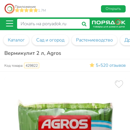
Приложение
Открыть
1.7M
Каталог
Сад и огород
Растениеводство
Др
Вермикулит 2 л, Agros
5
520 отзывов
•
Код товара:
429822