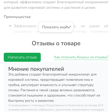
который эффективно создает благоприятный микроклимат
для развития корневой системы и растения в целом.
Преимущества:
Эффективно разрыхляет почву, не давая ей
Показать ещё
ссыхаться и скомковываться, почва постоянно
остается рыхлой, несмотря на засухи или излишние
Отзывы о товаре
осадки;
Активно стимулирует рост корневой системы;
Написать отзыв
Препятствует закислению грунта, появлению на его
Как получить бонусы за отзывы?
поверхности плесени и мха;
Мнение покупателей
Помогает растениям легче переносить засуху,
Эта добавка создает благоприятный микроклимат для
снижает риск переувлажнения при поливе.
корневой системы, предотвращает появление мха и
Товар безопасен при правильной эксплуатации.
грибка, регулирует влажность и улучшает структуру
почвы. Растения в такой среде активно развиваются,
Техническая информация
становятся пышными и здоровыми, что способствует их
быстрому росту и развитию.
Объем, л
2 л
Сгенерировано с помощью Искусственного Интеллекта на основе 514
отзывов покупателей, собранных с различных тематических площадок