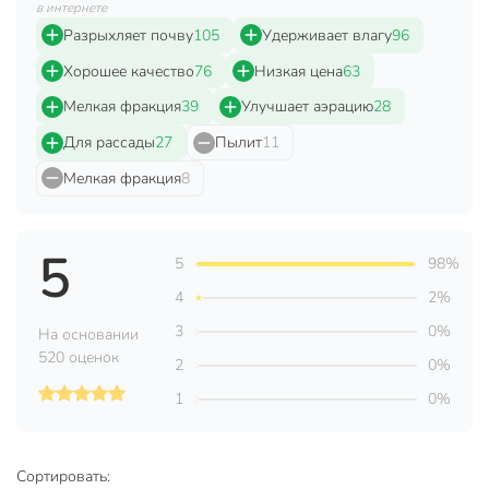
Бренд
Agros
в интернете
Разрыхляет почву
105
Удерживает влагу
96
Страна производства
Россия
Хорошее качество
76
Низкая цена
63
Вес в упаковке
350 г
Мелкая фракция
39
Улучшает аэрацию
28
Габариты упаковки
7 x 24 x 25 см
Для рассады
27
Пылит
11
Мелкая фракция
8
5
5
98%
4
2%
3
0%
На основании
520 оценок
2
0%
1
0%
Сортировать: