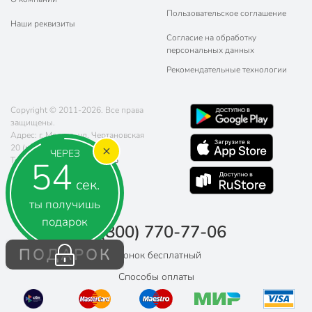
Пользовательское соглашение
Наши реквизиты
Согласие на обработку
персональных данных
Рекомендательные технологии
Copyright © 2011-2026. Все права
защищены.
Адрес: г. Москва, ул. Чертановская
20 (метро Южная)
ЧЕРЕЗ
53
Телефон:
8 (800) 770-77-06
Почта:
sales@poryadok.ru
сек.
ты получишь
подарок
8 (800) 770-77-06
ПОДАРОК
Звонок бесплатный
Способы оплаты