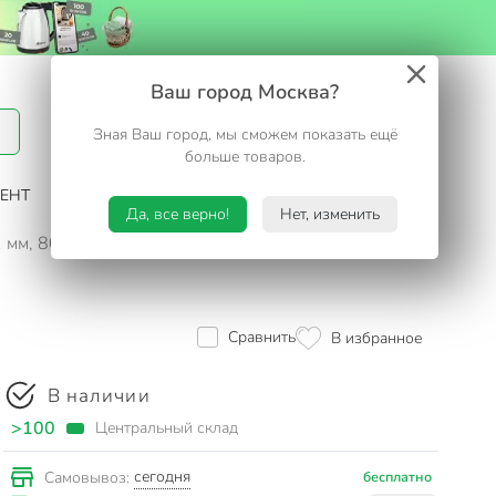
Вход / Регистрация
Ваш город Москва?
Зная Ваш город, мы сможем показать ещё
Избранное
Корзина
больше товаров.
ЕНТ
САД И ОГОРОД
ТУРИЗМ. ОТДЫХ НА ДАЧЕ
Да, все верно!
Нет, изменить
мм, 80 Вт, 6 г/мин, Bartex, 1227008
Сравнить
В избранное
В наличии
>100
Центральный склад
сегодня
Самовывоз:
бесплатно