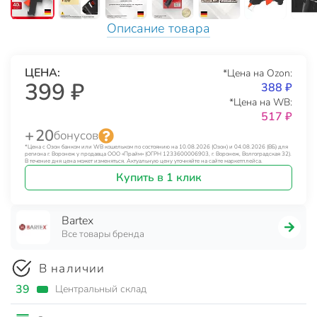
Описание товара
ЦЕНА:
*Цена на Ozon:
399 ₽
388 ₽
*Цена на WB:
517 ₽
+ 20
бонусов
*Цена с Озон банком или WB кошельком по состоянию на 10.08.2026 (Озон) и 04.08.2026 (ВБ) для
региона г. Воронеж у продавца ООО «Прайм» (ОГРН 1233600006903, г. Воронеж, Волгоградская 32).
В течение дня цена может изменяться. Актуальную цену уточняйте на сайте маркетплейса.
Купить в 1 клик
Bartex
Все товары бренда
В наличии
39
Центральный склад