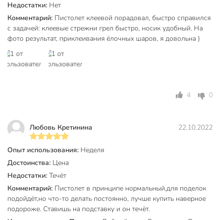
Недостатки:
Нет
Вес в упаковке
215 г
Комментарий:
Пистолет клеевой порадовал, быстро справился
с задачей: клеевые стрежни грел быстро, носик удобный. На
Габариты упаковки
16 x 25 x 5 см
фото результат, приклеивания ёлочных шаров, я довольна )
4
0
Любовь Кретинина
22.10.2022
Опыт использования:
Неделя
Достоинства:
Цена
Недостатки:
Течёт
Комментарий:
Пистолет в принципе нормальный,для поделок
подойдёт,но что-то делать постоянно, лучше купить наверное
подороже. Ставишь на подставку и он течёт.