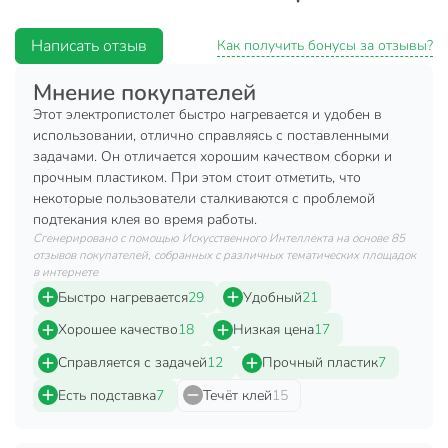
В строительстве: заделка швов, крепление
декоративных элементов и т.д.;
Написать отзыв
Как получить бонусы за отзывы?
Характеристики:
Мнение покупателей
Материалы: пластик;
Этот электропистолет быстро нагревается и удобен в
Максимальный диаметр клей-карандаша: 11 мм;
использовании, отлично справляясь с поставленными
задачами. Он отличается хорошим качеством сборки и
Номинальная потребляемая мощность: 40 Вт;
прочным пластиком. При этом стоит отметить, что
Цвет: черный, оранжевый;
некоторые пользователи сталкиваются с проблемой
подтекания клея во время работы.
Преимущества:
Сгенерировано с помощью Искусственного Интеллекта на основе 85
отзывов покупателей, собранных с различных тематических площадок
Удобная эргономичная рукоятка для комфортной
в интернете
длительной работы;
Быстро нагревается
29
Удобный
21
Быстрый разогрев;
Хорошее качество
18
Низкая цена
17
Высокая производительность по выходу клея;
Справляется с задачей
12
Прочный пластик
7
Удобный курок позволяет легко контролировать
количество наносимого клея;
Есть подставка
7
Течёт клей
15
Отличные технические характеристики гарантируют не