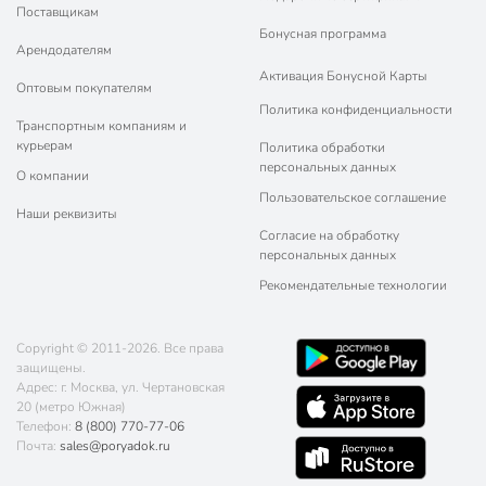
Поставщикам
Бонусная программа
Арендодателям
Активация Бонусной Карты
Оптовым покупателям
Политика конфиденциальности
Транспортным компаниям и
курьерам
Политика обработки
персональных данных
О компании
Пользовательское соглашение
Наши реквизиты
Согласие на обработку
персональных данных
Рекомендательные технологии
Copyright © 2011-2026. Все права
защищены.
Адрес: г. Москва, ул. Чертановская
20 (метро Южная)
Телефон:
8 (800) 770-77-06
Почта:
sales@poryadok.ru