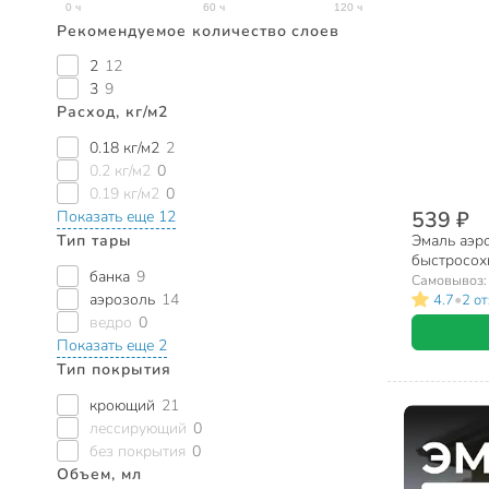
Рекомендуемое количество слоев
2
12
3
9
Расход, кг/м2
0.18 кг/м2
2
0.2 кг/м2
0
0.19 кг/м2
0
539 ₽
Показать еще 12
Тип тары
Эмаль аэро
быстросох
банка
9
матовая, о
Самовывоз
аэрозоль
14
•
4.7
2 о
ведро
0
Показать еще 2
Тип покрытия
кроющий
21
лессирующий
0
без покрытия
0
Объем, мл