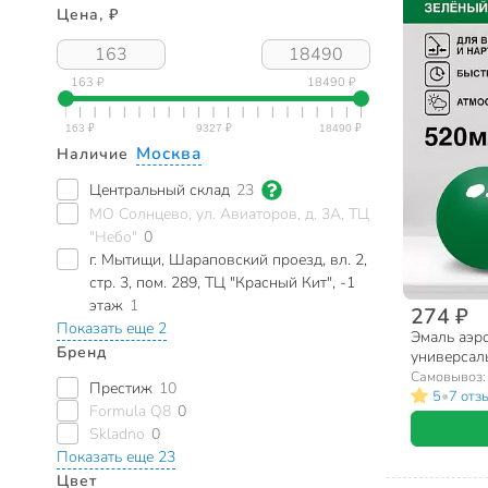
Цена, ₽
163 ₽
18490 ₽
Москва
Наличие
Центральный склад
23
МО Солнцево, ул. Авиаторов, д. 3А, ТЦ
"Небо"
0
г. Мытищи, Шараповский проезд, вл. 2,
стр. 3, пом. 289, ТЦ "Красный Кит", -1
этаж
1
274 ₽
Показать еще 2
Эмаль аэро
Бренд
универсаль
зеленая, A
Самовывоз
Престиж
10
•
5
7 отз
Formula Q8
0
Skladno
0
Показать еще 23
Цвет