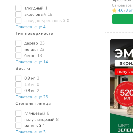
зеленая, 0.
Самовывоз
алкидный
1
•
4.6
3 о
акриловый
18
алкидно-уретановый
0
Показать еще 4
Тип поверхности
дерево
23
металл
23
бетон
13
Показать еще 14
Вес, кг
0.9 кг
3
1.9 кг
0
0.8 кг
2
Показать еще 26
Степень глянца
глянцевый
8
полуглянцевый
8
матовый
1
Показать еще 3