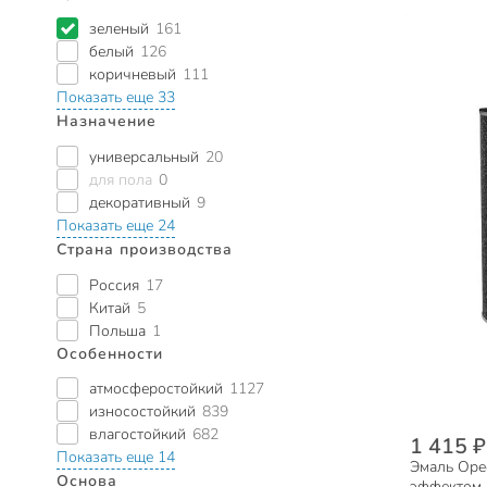
зеленый
161
белый
126
коричневый
111
Показать еще 33
Назначение
универсальный
20
для пола
0
декоративный
9
Показать еще 24
Страна производства
Россия
17
Китай
5
Польша
1
Особенности
атмосферостойкий
1127
износостойкий
839
влагостойкий
682
1 415 ₽
Показать еще 14
Эмаль Орео
Основа
эффектом,