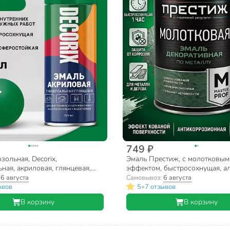
749 ₽
зольная, Decorix,
Эмаль Престиж, с молотковым
ная, акриловая, глянцевая,
эффектом, быстросохнущая, ал
14, 520 мл
полуглянцевая, серебристо-зел
:
6 августа
Самовывоз:
6 августа
кг
•
ывов
5
7 отзывов
В корзину
В корзину