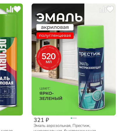
321 ₽
Эмаль аэрозольная, Престиж,
нцевая,
универсальная, быстросохнущая,