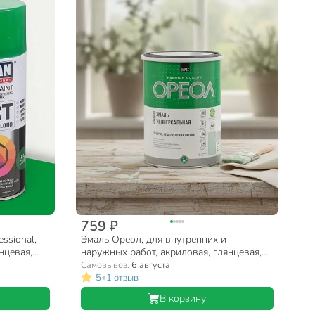
759 ₽
ssional,
Эмаль Ореол, для внутренних и
нцевая,
наружных работ, акриловая, глянцевая,
мл, 0.283
ментол, 1 кг
Самовывоз:
6 августа
•
5
1 отзыв
В корзину