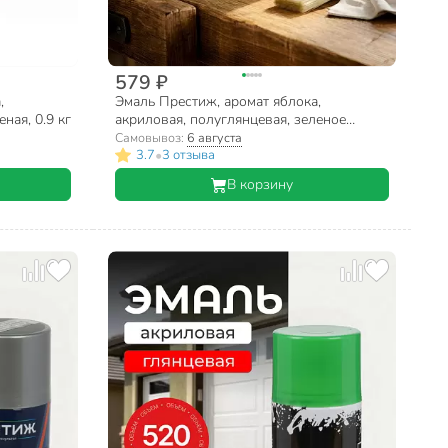
579 ₽
,
Эмаль Престиж, аромат яблока,
ная, 0.9 кг
акриловая, полуглянцевая, зеленое
яблоко, 0.9 кг
Самовывоз:
6 августа
•
3.7
3 отзыва
В корзину