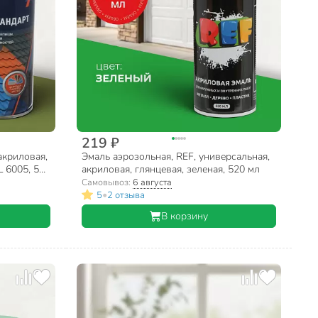
219 ₽
акриловая,
Эмаль аэрозольная, REF, универсальная,
L 6005, 520
акриловая, глянцевая, зеленая, 520 мл
Самовывоз:
6 августа
•
5
2 отзыва
В корзину