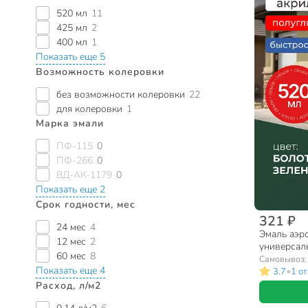
520 мл
11
425 мл
2
400 мл
1
Показать еще 5
Возможность колеровки
без возможности колеровки
22
для колеровки
1
Марка эмали
ПФ-115
0
ПФ-266
0
ВД-АК-1179
0
Показать еще 2
Срок годности, мес
321 ₽
24 мес
4
Эмаль аэр
12 мес
2
универсал
60 мес
8
акриловая,
Самовывоз
Показать еще 4
зеленая, 5
•
3.7
1 о
Расход, л/м2