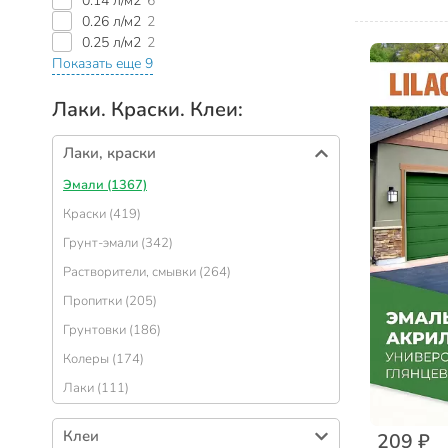
0.14 л/м2
6
0.26 л/м2
2
0.25 л/м2
2
Показать еще 9
Лаки. Краски. Клеи:
Лаки, краски
Эмали (1367)
Краски (419)
Грунт-эмали (342)
Растворители, смывки (264)
Пропитки (205)
Грунтовки (186)
Колеры (174)
Лаки (111)
Клеи
209 ₽