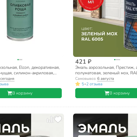
421 ₽
зольная, Elcon, декоративная,
Эмаль аэрозольная, Престиж, 
нущая, силикон-акриловая,
полуматовая, зеленый мох, RA
ливковая роща, 520 мл
мл
:
сегодня
Самовывоз:
6 августа
•
тзыва
5
2 отзыва
В корзину
В корзину