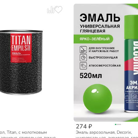
274 ₽
л, Titan, с молотковым
Эмаль аэрозольная, Decorix,
 алкидно-стирольная, темно-
универсальная, акриловая, гля