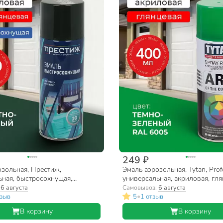
249 ₽
озольная, Престиж,
Эмаль аэрозольная, Tytan, Profe
ьная, быстросохнущая,
универсальная, акриловая, гля
 полуглянцевая, болотно-
темно-зеленая, RAL 6005, 400 
:
6 августа
Самовывоз:
6 августа
20 мл
кг
•
тзыв
5
1 отзыв
В корзину
В корзину