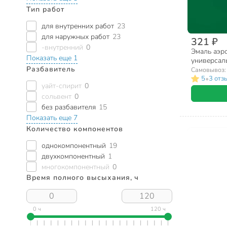
Тип работ
для внутренних работ
23
для наружных работ
23
321 ₽
-внутренний
0
Эмаль аэр
Показать еще 1
универсал
Разбавитель
акриловая,
Самовывоз
мл
•
5
3 отз
уайт-спирит
0
сольвент
0
без разбавителя
15
Показать еще 7
Количество компонентов
однокомпонентный
19
двухкомпонентный
1
многокомпонентный
0
Время полного высыхания, ч
0 ч
120 ч