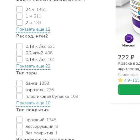
24 ч
1451
1 ч
211
2 ч
133
Показать еще 12
Расход, кг/м2
0.18 кг/м2
521
0.2 кг/м2
406
222 ₽
0.19 кг/м2
161
Краска во
Показать еще 22
акриловая,
Тип тары
матовая, б
Самовывоз
•
4.9
165
банка
1359
аэрозоль
276
пластиковая бутылка
168
Показать еще 10
Тип покрытия
кроющий
1348
лессирующий
8
без покрытия
1
Возможность колеровки