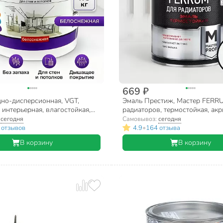
669 ₽
дно-дисперсионная, VGT,
Эмаль Престиж, Мастер FERRU
 интерьерная, влагостойкая,
радиаторов, термостойкая, акр
елоснежная, 1.5 кг
полуглянцевая, белая, 0.9 кг
:
сегодня
Самовывоз:
сегодня
•
 отзывов
4.9
164 отзыва
В корзину
В корзину