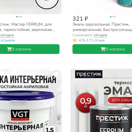
321 ₽
стиж, Мастер FERRUM, для
Эмаль аэрозольная, Престиж,
, термостойкая, акриловая,
универсальная, быстросохнуща
вая, белая, 0.4 кг
акриловая, полуглянцевая, бел
:
сегодня
Самовывоз:
сегодня
•
 отзывов
4.9
171 отзыв
В корзину
В корзину