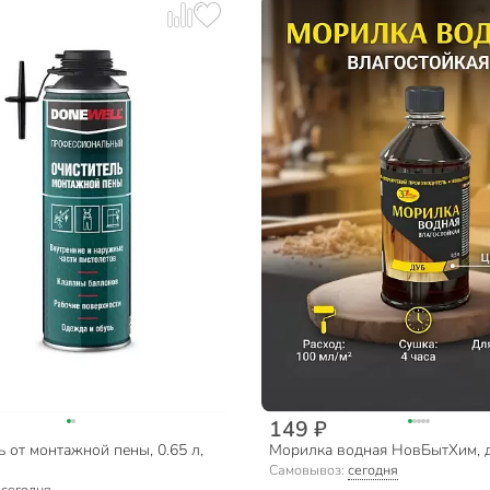
149 ₽
 от монтажной пены, 0.65 л,
Морилка водная НовБытХим, ду
Самовывоз:
сегодня
:
сегодня