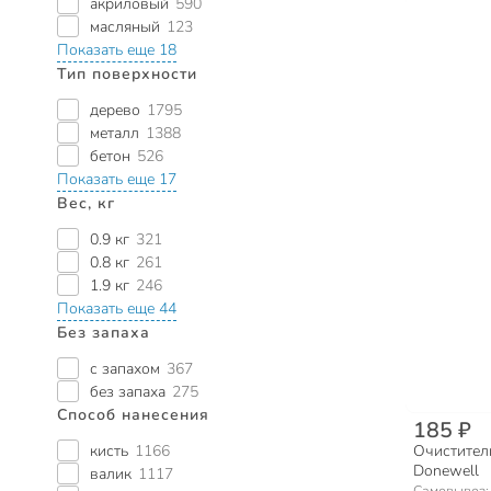
акриловый
590
масляный
123
Показать еще 18
Тип поверхности
дерево
1795
металл
1388
бетон
526
Показать еще 17
Вес, кг
0.9 кг
321
0.8 кг
261
1.9 кг
246
Показать еще 44
Без запаха
с запахом
367
без запаха
275
Способ нанесения
185 ₽
кисть
1166
Очиститель
Donewell
валик
1117
Самовывоз