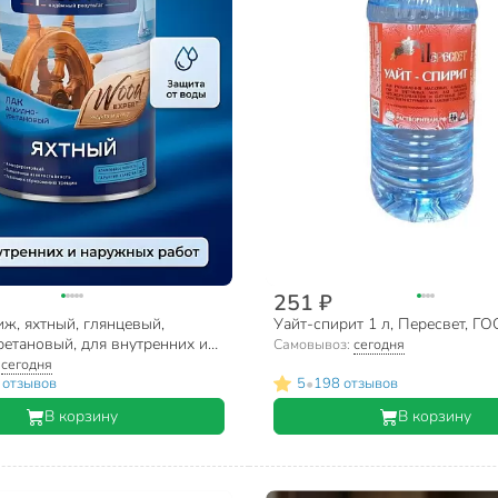
251 ₽
ж, яхтный, глянцевый,
Уайт-спирит 1 л, Пересвет, ГО
ретановый, для внутренних и
Самовывоз:
сегодня
абот, 0.9 л
:
сегодня
•
 отзывов
5
198 отзывов
В корзину
В корзину