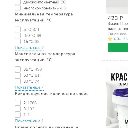
двухкомпонентный
20
многокомпонентный
3
Минимальная температура
423 ₽
эксплуатации, °C
Эмаль Пре
радиаторов
5 °C
371
полуглянце
Самовывоз
-50 °C
69
•
4.9
175
15 °C
33
Показать еще 7
Максимальная температура
эксплуатации, °C
35 °C
498
60 °C
81
30 °C
74
Показать еще 7
Рекомендуемое количество слоев
2
1766
3
193
1
11
Показать еще 1
Время полного высыхания, ч