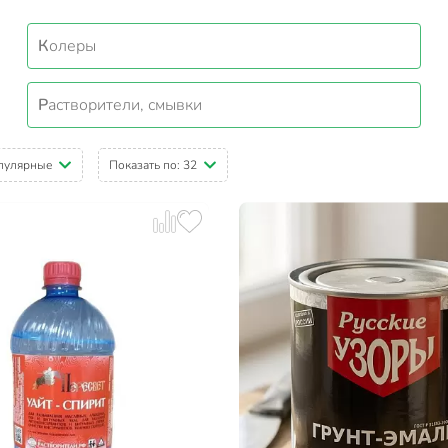
Колеры
Растворители, смывки
пулярные
Показать по:
32