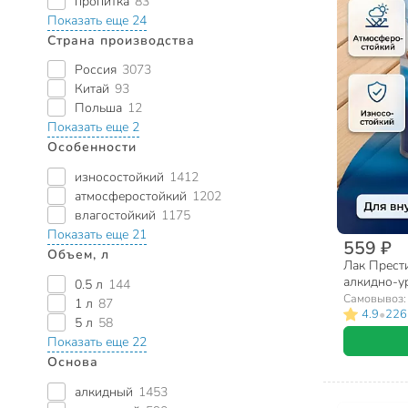
пропитка
83
Показать еще 24
Страна производства
Россия
3073
Китай
93
Польша
12
Показать еще 2
Особенности
износостойкий
1412
атмосферостойкий
1202
влагостойкий
1175
Показать еще 21
559 ₽
Объем, л
Лак Прести
алкидно-у
0.5 л
144
наружных р
Самовывоз
1 л
87
•
4.9
226
5 л
58
Показать еще 22
Основа
алкидный
1453