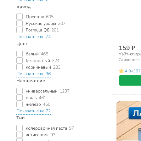
Бренд
Престиж
605
Русские узоры
207
Formula Q8
201
Показать еще 74
Цвет
159 ₽
белый
465
Уайт-спири
Самовывоз
бесцветный
324
коричневый
283
•
4.9
357
Показать еще 36
Назначение
универсальный
1237
сталь
461
железо
460
Показать еще 72
Тип
колеровочная паста
97
антисептик
93