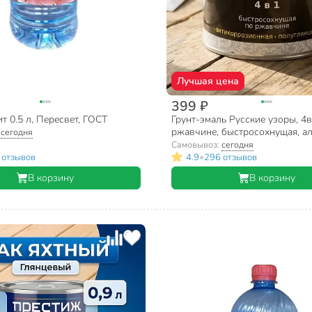
Лучшая цена
399 ₽
т 0.5 л, Пересвет, ГОСТ
Грунт-эмаль Русские узоры, 4в
ржавчине, быстросохнущая, ал
:
сегодня
полуглянцевая, черная, 0.8 кг
Самовывоз:
сегодня
•
 отзывов
4.9
296 отзывов
В корзину
В корзину