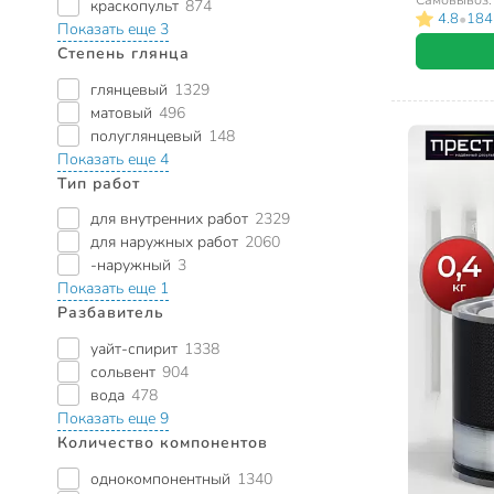
краскопульт
874
•
4.8
184
Показать еще 3
Степень глянца
глянцевый
1329
матовый
496
полуглянцевый
148
Показать еще 4
Тип работ
для внутренних работ
2329
для наружных работ
2060
-наружный
3
Показать еще 1
Разбавитель
уайт-спирит
1338
сольвент
904
вода
478
Показать еще 9
Количество компонентов
однокомпонентный
1340