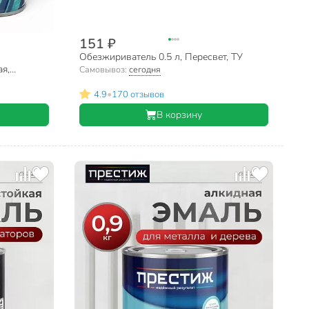
151 ₽
Обезжириватель 0.5 л, Пересвет, ТУ
я,
Самовывоз:
сегодня
ая, 520 мл
•
4.9
170 отзывов
В корзину