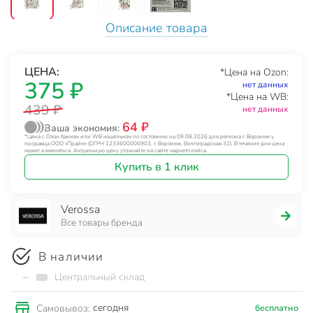
Описание товара
ЦЕНА:
*Цена на Ozon:
375 ₽
нет данных
*Цена на WB:
439 ₽
нет данных
64 ₽
Ваша экономия:
*Цена с Озон банком или WB кошельком по состоянию на 09.08.2026 для региона г. Воронеж у
продавца ООО «Прайм» (ОГРН 1233600006903, г. Воронеж, Волгоградская 32). В течение дня цена
может изменяться. Актуальную цену уточняйте на сайте маркетплейса.
Купить в 1 клик
Verossa
Все товары бренда
В наличии
~
Центральный склад
сегодня
Самовывоз:
бесплатно