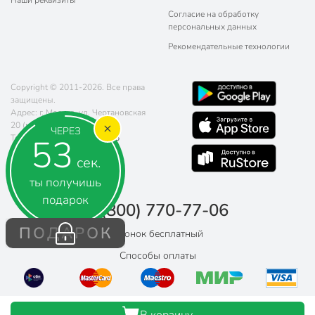
Наши реквизиты
Согласие на обработку
персональных данных
Рекомендательные технологии
Copyright © 2011-2026. Все права
защищены.
Адрес: г. Москва, ул. Чертановская
20 (метро Южная)
ЧЕРЕЗ
52
Телефон:
8 (800) 770-77-06
Почта:
sales@poryadok.ru
сек.
ты получишь
подарок
8 (800) 770-77-06
ПОДАРОК
Звонок бесплатный
Способы оплаты
В корзину