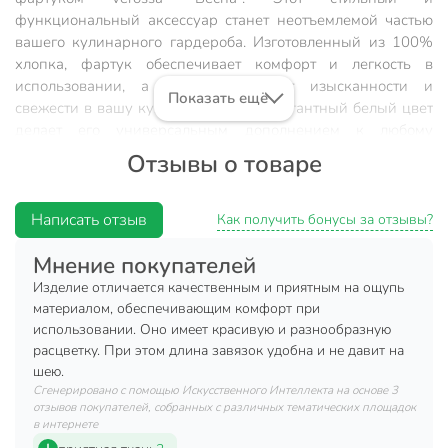
функциональный аксессуар станет неотъемлемой частью
вашего кулинарного гардероба. Изготовленный из 100%
хлопка, фартук обеспечивает комфорт и легкость в
использовании, а также добавляет изысканности и
Показать ещё
свежести в вашу кухню. Простой и элегантный белый цвет
делает его универсальным дополнением к любому
интерьеру.
Отзывы о товаре
Фартук Verossa "Весна" разработан для тех, кто ценит
качество и стиль в каждой детали. Без кармана, он
Написать отзыв
Как получить бонусы за отзывы?
идеально подходит для минималистов, предпочитающих
чистоту и порядок. Размер изделия 62х75 см обеспечивает
Мнение покупателей
комфортную посадку, позволяя свободно двигаться и
Изделие отличается качественным и приятным на ощупь
заниматься любимыми делами на кухне.
материалом, обеспечивающим комфорт при
использовании. Оно имеет красивую и разнообразную
Преимущества:
расцветку. При этом длина завязок удобна и не давит на
шею.
натуральный материал: 100% хлопок гарантирует
Сгенерировано с помощью Искусственного Интеллекта на основе 3
мягкость и воздухопроницаемость;
отзывов покупателей, собранных с различных тематических площадок
универсальный дизайн: белый цвет подходит для
в интернете
любого стиля кухни;