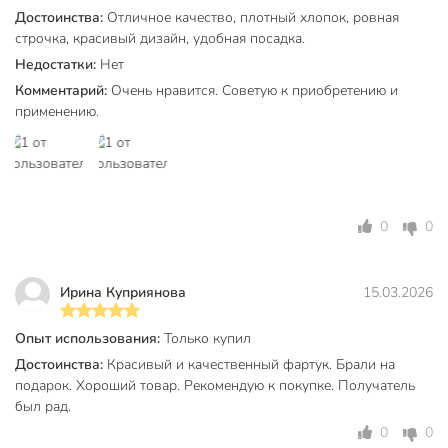
Достоинства:
Отличное качество, плотный хлопок, ровная
ценит высокое качество в каждой детали.
строчка, красивый дизайн, удобная посадка.
Техническая информация
Недостатки:
Нет
Комментарий:
Очень нравится. Советую к приобретению и
Плотность, г/м2
170 г/м2
применению.
Состав
100% хлопок
Бренд
Verossa
Страна производства
Россия
0
0
Коллекция
Verossa Весна
Материал
хлопок
Ирина Куприянова
15.03.2026
Наличие кармана
без кармана
Опыт использования:
Только купил
Цвет
белый
Достоинства:
Красивый и качественный фартук. Брали на
подарок. Хороший товар. Рекомендую к покупке. Получатель
Модель
Весна
был рад.
Вес в упаковке
110 г
0
0