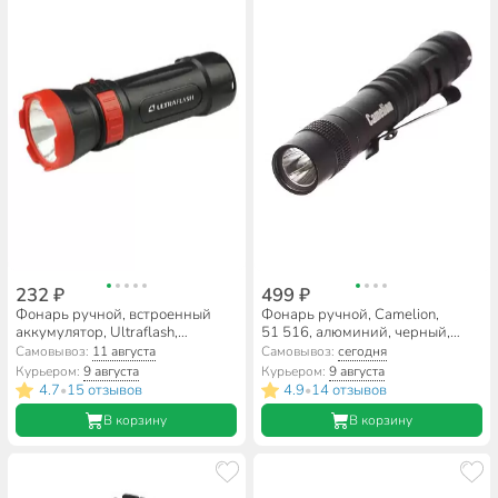
232 ₽
499 ₽
Фонарь ручной, встроенный
Фонарь ручной, Camelion,
аккумулятор, Ultraflash,
51 516, алюминий, черный,
LED3849, зарядка от сети 220
12916
Самовывоз:
11 августа
Самовывоз:
сегодня
В, пластик, черный, 2 режима,
Курьером:
9 августа
Курьером:
9 августа
14931
4.7
15 отзывов
4.9
14 отзывов
•
•
В корзину
В корзину