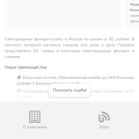
Недо
Комм
таки
ярки
Светодиодные фонари купить в Москве по ценам от 82 рублей. В
каталоге интернет-магазина товаров для дома и дачи Порядок
представлено 83 товара в категории «светодиодные фонари» в
наличии
Наши преимущества:
🎁 Бонусная система. Максимальный кэшбэк до 264 бонусных
рублей, 1 бонусный балл = 1 рубль.
Показать ещё
📦 Быстрая доставка. Самовывоз от 60 минут, доставка - от 1-
2 дней.
🛒 Бесплатный самовывоз из магазинов города Москва.
Жители Московской области могут сделать заказ и оплатить
его онлайн на официальном сайте сети магазинов Порядок.
💳 Оплата: онлайн на сайте интернет-гипермаркета или
О компании
Блог
наличными при получении.
🛍 Скидки, акции, распродажи каждый день!