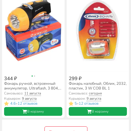
344 ₽
299 ₽
Фонарь ручной, встроенный
Фонарь налобный, Облик, 2032,
аккумулятор, Ultraflash, 3 804,
пластик, 3 W COB BL 1
зарядка от сети 220 В, пластик,
Самовывоз:
11 августа
Самовывоз:
сегодня
режим SOS, черно-желтый,
Курьером:
9 августа
Курьером:
9 августа
9215
4.6
12 отзывов
5
12 отзывов
•
•
В корзину
В корзину