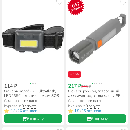
ХИТ
ПРОДАЖ
-22%
114 ₽
217 ₽
279 ₽
Фонарь налобный, Ultraflash,
Фонарь ручной, встроенный
LED5356, пластик, режим SOS,
аккумулятор, зарядка от USB,
3 режима, 14641
металл, пластик, карабин,
Самовывоз:
сегодня
Самовывоз:
сегодня
DJ013
Курьером:
9 августа
Курьером:
9 августа
4.8
26 отзывов
4.9
26 отзывов
•
•
В корзину
В корзину