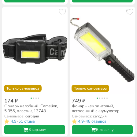
Только самовывоз
Только самовывоз
174 ₽
749 ₽
Фонарь налобный, Camelion,
Фонарь кемпинговый,
5 355, пластик, 13748
встроенный аккумулятор,
черно-серебряный, SPE17194-
Самовывоз:
сегодня
Самовывоз:
сегодня
16
4.9
51 отзыв
4.9
48 отзывов
•
•
В корзину
В корзину