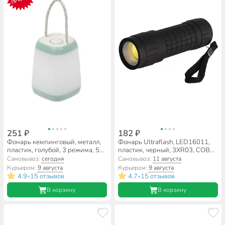
251 ₽
182 ₽
Фонарь кемпинговый, металл,
Фонарь Ultraflash, LED16011,
пластик, голубой, 3 режима, 5
пластик, черный, 3XR03, COB
Вт, STX001
LED 3Вт, блистер-пакет, 14773
Самовывоз:
сегодня
Самовывоз:
11 августа
Курьером:
9 августа
Курьером:
9 августа
4.9
15 отзывов
4.7
15 отзывов
•
•
В корзину
В корзину