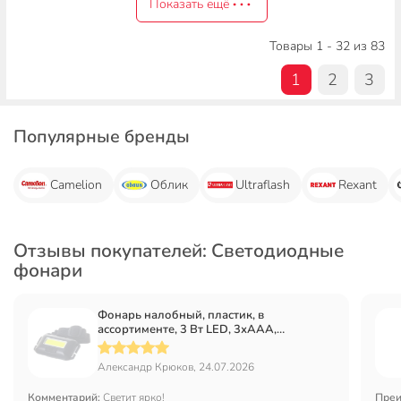
Показать ещё
Товары 1 - 32 из 83
1
2
3
Популярные бренды
Camelion
Облик
Ultraflash
Rexant
Отзывы покупателей: Светодиодные
фонари
Фонарь налобный, пластик, в
ассортименте, 3 Вт LED, 3хAAA,
SPE17194-7
Александр Крюков, 24.07.2026
Комментарий:
Светит ярко!
Преи