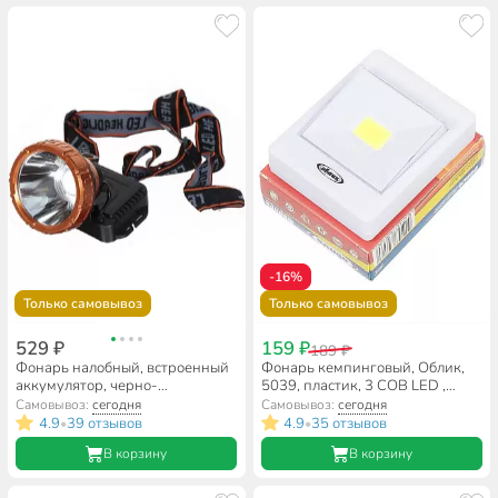
-16%
Только самовывоз
Только самовывоз
529 ₽
159 ₽
189 ₽
Фонарь налобный, встроенный
Фонарь кемпинговый, Облик,
аккумулятор, черно-
5039, пластик, 3 COB LED ,
оранжевый, SPE17194-10
магнит
Самовывоз:
сегодня
Самовывоз:
сегодня
4.9
39 отзывов
4.9
35 отзывов
•
•
В корзину
В корзину