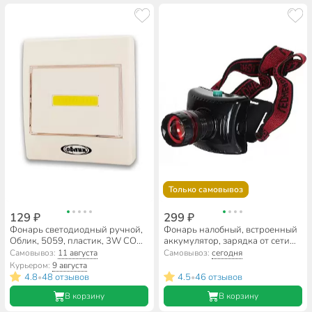
Только самовывоз
129 ₽
299 ₽
Фонарь светодиодный ручной,
Фонарь налобный, встроенный
Облик, 5059, пластик, 3W COB,
аккумулятор, зарядка от сети
УТ-00000739
220 В, пластик, черно-красный,
Самовывоз:
11 августа
Самовывоз:
сегодня
SPE17194-15
Курьером:
9 августа
4.8
48 отзывов
4.5
46 отзывов
•
•
В корзину
В корзину