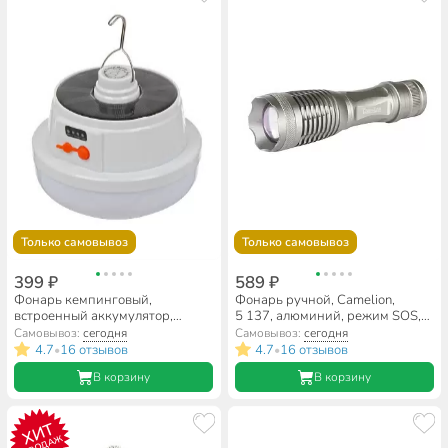
Только самовывоз
Только самовывоз
399 ₽
589 ₽
Фонарь кемпинговый,
Фонарь ручной, Camelion,
встроенный аккумулятор,
5 137, алюминий, режим SOS,
зарядка от USB, металл,
12974
Самовывоз:
сегодня
Самовывоз:
сегодня
пластик, режим SOS, зарядка от
4.7
16 отзывов
4.7
16 отзывов
•
•
солнца, DJ011
В корзину
В корзину
ХИТ
ПРОДАЖ