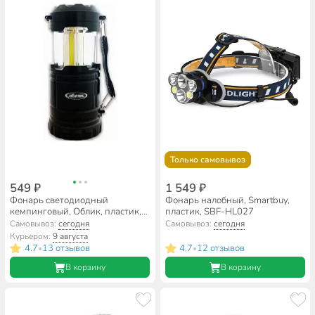
Только самовывоз
549 ₽
1 549 ₽
Фонарь светодиодный
Фонарь налобный, Smartbuy,
кемпинговый, Облик, пластик,
пластик, SBF-HL027
4031 - 3 COB+1 LED (3*AA),
Самовывоз:
сегодня
Самовывоз:
сегодня
УТ-00000744
Курьером:
9 августа
4.7
13 отзывов
4.7
12 отзывов
•
•
В корзину
В корзину