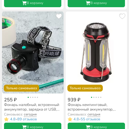
В корзину
В корзину
Только самовывоз
Только самовывоз
255 ₽
939 ₽
Фонарь налобный, встроенный
Фонарь кемпинговый,
аккумулятор, зарядка от USB,
встроенный аккумулятор,
пластик, в ассортименте,
зарядка от сети 220 В, пластик,
Самовывоз:
сегодня
Самовывоз:
сегодня
SPE17194-11
черно-красный, SPE17200-4
4.8
89 отзывов
4.8
55 отзывов
•
•
MX-8801
В корзину
В корзину