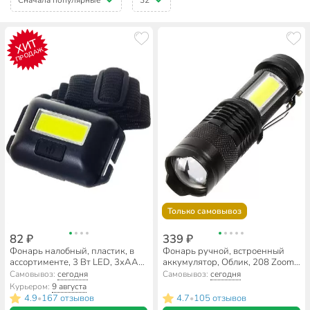
ХИТ
ПРОДАЖ
Только самовывоз
82 ₽
339 ₽
Фонарь налобный, пластик, в
Фонарь ручной, встроенный
ассортименте, 3 Вт LED, 3хAAA,
аккумулятор, Облик, 208 Zoom,
SPE17194-7
зарядка от USB, алюминий,
Самовывоз:
сегодня
Самовывоз:
сегодня
черный, УТ-00000712
Курьером:
9 августа
4.9
167 отзывов
4.7
105 отзывов
•
•