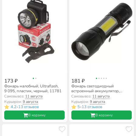
173 ₽
181 ₽
Фонарь налобный, Ultraflash,
Фонарь светодиодный
9 095, пластик, черный, 11781
встроенный аккумулятор,
зарядка от USB, металл, в
Самовывоз:
11 августа
Самовывоз:
11 августа
коробке, DJ004
Курьером:
9 августа
Курьером:
9 августа
4.2
13 отзывов
5
13 отзывов
•
•
В корзину
В корзину