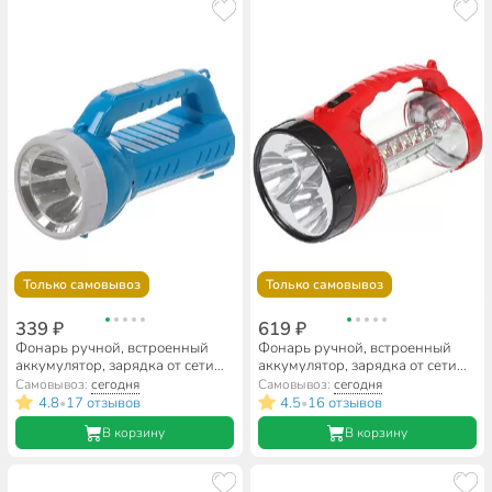
Только самовывоз
Только самовывоз
339 ₽
619 ₽
Фонарь ручной, встроенный
Фонарь ручной, встроенный
аккумулятор, зарядка от сети
аккумулятор, зарядка от сети
220 В, пластик, SPE17194-13
220 В, пластик, в ассортименте,
Самовывоз:
сегодня
Самовывоз:
сегодня
3+18 LED
4.8
17 отзывов
4.5
16 отзывов
•
•
В корзину
В корзину