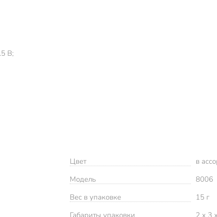
5 В;
Цвет
в асс
Модель
8006
Вес в упаковке
15 г
Габариты упаковки
2 x 3 